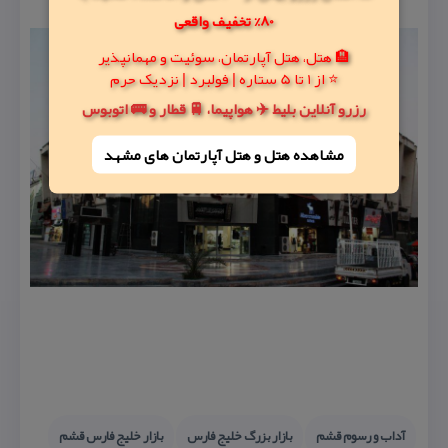
80% تخفیف واقعی
🏨 هتل، هتل آپارتمان، سوئیت و مهمانپذیر
⭐ از 1 تا 5 ستاره | فولبرد | نزدیک حرم
رزرو آنلاین بلیط ✈️ هواپیما، 🚆 قطار و 🚌 اتوبوس
مشاهده هتل و هتل‌ آپارتمان های مشهد
آداب و رسوم قشم
بازار بزرگ خلیج فارس
بازار خلیج فارس قشم