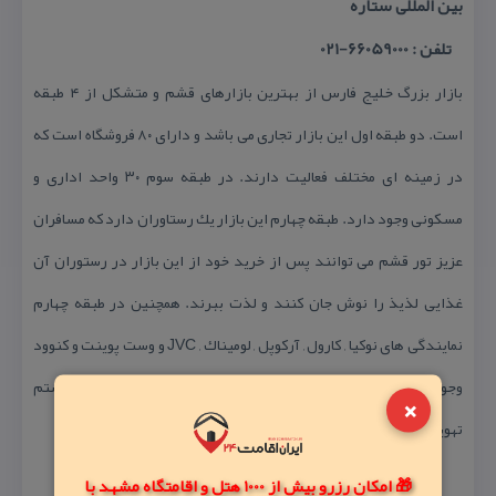
بین المللی ستاره
تلفن : 66059000-021
بازار بزرگ خلیج فارس از بهترین بازارهای قشم و متشكل از ۴ طبقه
است. دو طبقه اول این بازار تجاری می باشد و دارای ۸۰ فروشگاه است كه
در زمینه ای مختلف فعالیت دارند. در طبقه سوم ۳۰ واحد اداری و
مسكونی وجود دارد. طبقه چهارم این بازار یك رستاوران دارد كه مسافران
عزیز تور قشم می توانند پس از خرید خود از این بازار در رستوران آن
غذایی لذیذ را نوش جان كنند و لذت ببرند. همچنین در طبقه چهارم
نمایندگی های نوكیا , كارول , آركوپل , لومیناك , JVC و وست پوینت و كنوود
وجود دارد. همچنین بازار بزرگ خلیج فارس دارای ۴ آسانسور و سیستم
×
تهویه مركزی هم می باشد.
🎁 امکان رزرو بیش از 1000 هتل و اقامتگاه مشهد با