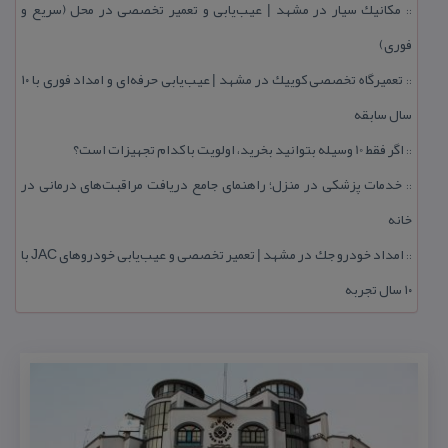
مكانیك سیار در مشهد | عیب‌یابی و تعمیر تخصصی در محل (سریع و
::
فوری)
تعمیرگاه تخصصی كوییك در مشهد | عیب‌یابی حرفه‌ای و امداد فوری با ۱۰
::
سال سابقه
اگر فقط 10 وسیله بتوانید بخرید، اولویت با كدام تجهیزات است؟
::
خدمات پزشكی در منزل؛ راهنمای جامع دریافت مراقبت‌های درمانی در
::
خانه
امداد خودرو جك در مشهد | تعمیر تخصصی و عیب‌یابی خودروهای JAC با
::
۱۰ سال تجربه