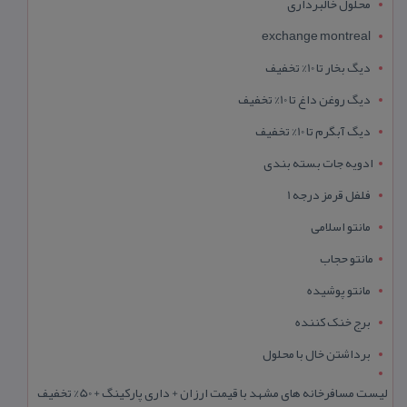
محلول خالبرداری
exchange montreal
دیگ بخار تا 10% تخفیف
دیگ روغن داغ تا 10% تخفیف
دیگ آبگرم تا 10% تخفیف
ادویه جات بسته بندی
فلفل قرمز درجه 1
مانتو اسلامی
مانتو حجاب
مانتو پوشیده
برج خنک کننده
برداشتن خال با محلول
لیست مسافرخانه های مشهد با قیمت ارزان + داری پارکینگ + 50% تخفیف