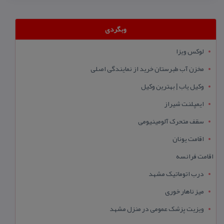
وبگردی
لوکس ویزا
مخزن آب طبرستان خرید از نمایندگی اصلی
وکیل یاب | بهترین وکیل
ایمپلنت شیراز
سقف متحرک آلومینیومی
اقامت یونان
اقامت فرانسه
درب اتوماتیک مشهد
میز ناهار خوری
ویزیت پزشک عمومی در منزل مشهد