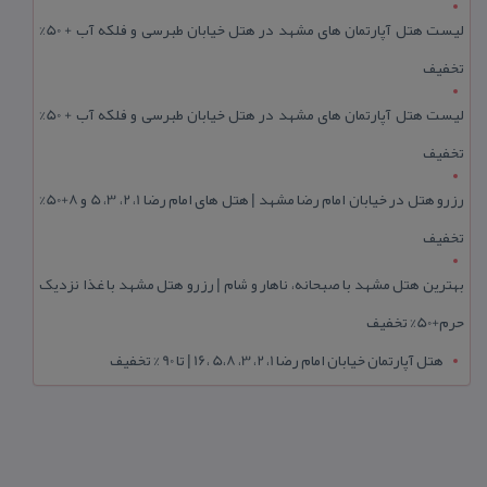
لیست هتل آپارتمان های مشهد در هتل خیابان طبرسی و فلکه آب + 50%
تخفیف
لیست هتل آپارتمان های مشهد در هتل خیابان طبرسی و فلکه آب + 50%
تخفیف
رزرو هتل در خیابان امام رضا مشهد | هتل‌ های امام رضا 1، 2، 3، 5 و 8+50%
تخفیف
بهترین هتل مشهد با صبحانه، ناهار و شام | رزرو هتل مشهد با غذا نزدیک
حرم+50% تخفیف
هتل آپارتمان خیابان امام رضا 1، 2، 3، 5،8 ،16 | تا 90 % تخفیف