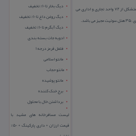
دیگ بخار تا 10% تخفیف
بازار نخل زیتون قشم دارای دو فاز است كه در زمینی به مساحت ۷۴ هزار متر مربع ساخته شده است. فاز اول این بازار متشكل از ۷۲ واحد تجاری و اداری می
دیگ روغن داغ تا 10% تخفیف
دیگ آبگرم تا 10% تخفیف
ادویه جات بسته بندی
فلفل قرمز درجه 1
مانتو اسلامی
مانتو حجاب
مانتو پوشیده
برج خنک کننده
برداشتن خال با محلول
لیست مسافرخانه های مشهد با
قیمت ارزان + داری پارکینگ + 50%
تخفیف