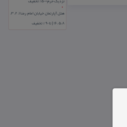
نزدیک حرم+50% تخفیف
هتل آپارتمان خیابان امام رضا 1، 2، 3،
5،8 ،16 | تا 90 % تخفیف