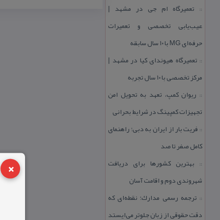
تعمیرگاه ام جی در مشهد |
::
عیب‌یابی تخصصی و تعمیرات
حرفه‌ای MG با ۱۰ سال سابقه
تعمیرگاه هیوندای كیا در مشهد |
::
مركز تخصصی با ۱۰ سال تجربه
ریوان كمپ، تعهد به تحویل امن
::
تجهیزات كمپینگ در شرایط بحرانی
فریت بار از ایران به دبی؛ راهنمای
::
كامل صفر تا صد
×
بهترین كشورها برای دریافت
::
شهروندی دوم و اقامت آسان
ترجمه رسمی مدارك؛ نقطه‌ای كه
::
دقت حقوقی از زبان جلوتر می‌ایستد