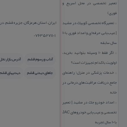
تعمیر تخصصی در محل (سریع و
فوری)
ایران، استان هرمزگان، جزیره قشم، در
تعمیرگاه تخصصی كوییك در مشهد
::
| عیب‌یابی حرفه‌ای و امداد فوری با ۱۰
07635271101
سال سابقه
اگر فقط 10 وسیله بتوانید بخرید،
::
آداب و رسوم قشم
آدرس بازار نخل
اولویت با كدام تجهیزات است؟
خدمات پزشكی در منزل؛ راهنمای
جاهای دیدنی قشم
دیدنیهای قشم
::
جامع دریافت مراقبت‌های درمانی در
خانه
امداد خودرو جك در مشهد | تعمیر
::
تخصصی و عیب‌یابی خودروهای JAC
با ۱۰ سال تجربه