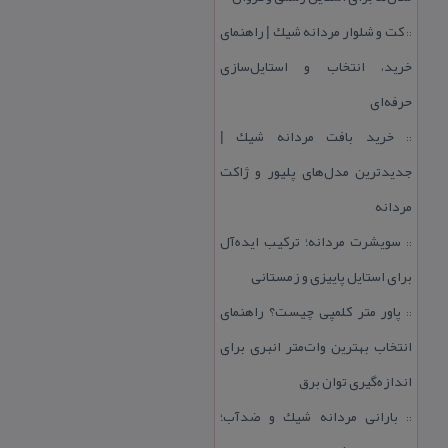
كت و شلوار مردانه شیك | راهنمای
::
خرید، انتخاب و استایل‌سازی
حرفه‌ای
خرید بافت مردانه شیك |
::
جدیدترین مدل‌های پلیور و ژاكت
مردانه
سویشرت مردانه؛ تركیب ایده‌آل
::
برای استایل پاییزی و زمستانی
پاور متر كلمپی چیست؟ راهنمای
::
انتخاب بهترین وات‌متر انبری برای
اندازه‌گیری توان برق
بارانی مردانه شیك و ضدآب؛
::