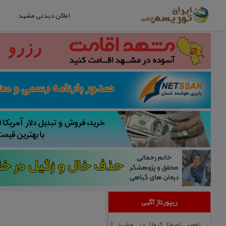
اماکن دیدنی مشهد
ریپورتاژ آگهی
تعمیر تویوتا كرولا در مشهد |
::