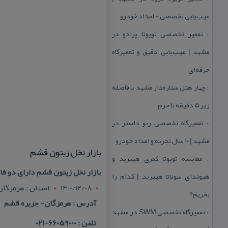
عیب‌یابی تخصصی + امداد خودرو
تعمیر تخصصی تویوتا پرادو در
::
مشهد | عیب‌یابی دقیق و تعمیرگاه
حرفه‌ای
چهار هتل‌ ستاره‌دار مشهد با فاصله
::
زیر 5 دقیقه تا حرم
تعمیرگاه تخصصی رنو داستر در
::
مشهد | ۱۰ سال تجربه و امداد خودرو
بازار نخل زیتون قشم
مقایسه تویوتا كمری هیبرید و
::
بازار نخل زیتون قشم دارای دو فاز است كه در زمینی به مساحت ۷۴ ه
هیوندای سوناتا هیبرید | كدام را
1400/12/08
استان : هرمزگان
بخریم؟
آدرس : هرمزگان- جزیره قشم
تعمیرگاه تخصصی SWM در مشهد
::
تلفن : 66059000-021