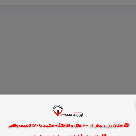
🎁 امکان رزرو بیش از 1000 هتل و اقامتگاه مشهد با 80% تخفیف واقعی
🏨 هتل، هتل آپارتمان، سوئیت و مهمانپذیر