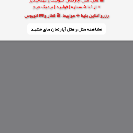
⭐ از 1 تا 5 ستاره | فولبرد | نزدیک حرم
رزرو آنلاین بلیط ✈️ هواپیما، 🚆 قطار و 🚌 اتوبوس
مشاهده هتل و هتل‌ آپارتمان های مشهد