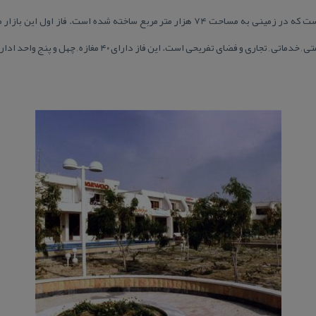
ی تفریحی است. این فاز دارای ۴۰ مغازه , چهل و پنج واحد اداری , ۳۵ هتل سوئیت مجهز می باشد.