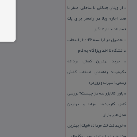
از ویلای جنگلی تا ساحلی، صفر تا
::
صد اجاره ویلا در رامسر برای یك
تعطیلات خاطره‌انگیز
تحصیل در فرانسه 2026؛ از انتخاب
::
دانشگاه تا اخذ ویزا گام به گام
خرید بهترین كفش مردانه
::
باكیفیت؛ راهنمای انتخاب كفش
رسمی، اسپرت و روزمره
پاور آنالایزر سه فاز چیست؟ بررسی
::
كامل كاربردها، مزایا و بهترین
مدل‌های بازار
خرید كت تك مردانه شیك | بهترین
::
مدل‌ها برای استایل رسمی و كژوال