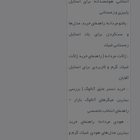
انتخابی هوشمندانه برای استایل
پاییزی و زمستانی
پالتو مردانه؛ راهنمای خرید، مدل‌ها
::
و ست‌كردن برای یك استایل
زمستانی شیك
ژاكت مردانه | راهنمای خرید ژاكت
::
شیك، گرم و كاربردی برای استایل
آقایان
خرید تستر عایق آنالوگ | بررسی
::
بهترین میگرهای آنالوگ بازار +
راهنمای انتخاب تخصصی
هودی مردانه؛ راهنمای خرید
::
بهترین مدل‌های هودی شیك، گرم و