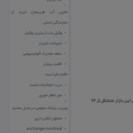
مخزن آب طبرستان خرید از
نمایندگی اصلی
وکیل یاب | بهترین وکیل
ایمپلنت شیراز
سقف متحرک آلومینیومی
اقامت یونان
اقامت فرانسه
درب اتوماتیک مشهد
میز ناهار خوری
ویزیت پزشک عمومی در منزل مشهد
محلول خالبرداری
exchange montreal