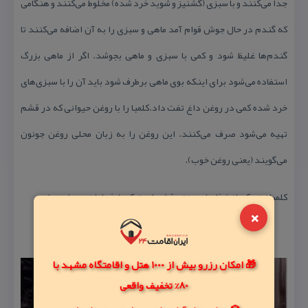
جدا می‌كنند و با سبزی (گشنیز و شوید خرد شده) مخلوط می‌كنند و هنگامی
كه گندم در حال جوش قوام آمد ماهی و سبزی را به آن اضافه می‌كنند تا
گندم‌ها غلیظ شود و كمی با سبزی و ماهی بجوشد. اگر از ماهی بزرگ
استفاده می‌شود برای اینكه بوی ماهی برطرف شود باید آن را با سبزی‌های
خرد شده كمی در روغن داغ تفت داد.كلمبا را با روغن حیوانی كه در قشم
تهیه می‌شود صرف می‌كنند. این روغن را به زبان محلی روغن جونون
می‌گویند (یعنی روغن خوب).
كلمبا نیز یكی از غذا های سنتی قشم است كه طرفداران بسیاری دارد.
×
🎁 امکان رزرو بیش از 1000 هتل و اقامتگاه مشهد با
80% تخفیف واقعی