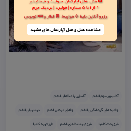
🏨 هتل، هتل آپارتمان، سوئیت و مهمانپذیر
⭐ از 1 تا 5 ستاره | فولبرد | نزدیک حرم
رزرو آنلاین بلیط ✈️ هواپیما، 🚆 قطار و 🚌 اتوبوس
مشاهده هتل و هتل‌ آپارتمان های مشهد
آداب و رسوم قشم
آشنایی با غذاهای قشم
جاذبه های گردشگری قشم
جاهای دیدنی قشم
دیدنیهای قشم
طرز پخت كلمبا
طرز تهیه غذاهای قشم
طرز تهیه كلمبا