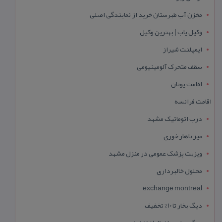
مخزن آب طبرستان خرید از نمایندگی اصلی
وکیل یاب | بهترین وکیل
ایمپلنت شیراز
سقف متحرک آلومینیومی
اقامت یونان
اقامت فرانسه
درب اتوماتیک مشهد
میز ناهار خوری
ویزیت پزشک عمومی در منزل مشهد
محلول خالبرداری
exchange montreal
دیگ بخار تا 10% تخفیف