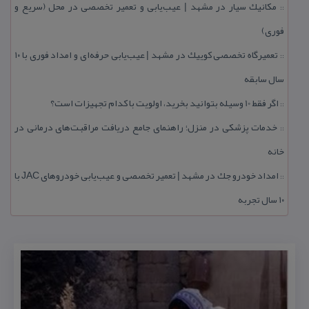
مكانیك سیار در مشهد | عیب‌یابی و تعمیر تخصصی در محل (سریع و
::
فوری)
تعمیرگاه تخصصی كوییك در مشهد | عیب‌یابی حرفه‌ای و امداد فوری با ۱۰
::
سال سابقه
اگر فقط 10 وسیله بتوانید بخرید، اولویت با كدام تجهیزات است؟
::
خدمات پزشكی در منزل؛ راهنمای جامع دریافت مراقبت‌های درمانی در
::
خانه
امداد خودرو جك در مشهد | تعمیر تخصصی و عیب‌یابی خودروهای JAC با
::
۱۰ سال تجربه