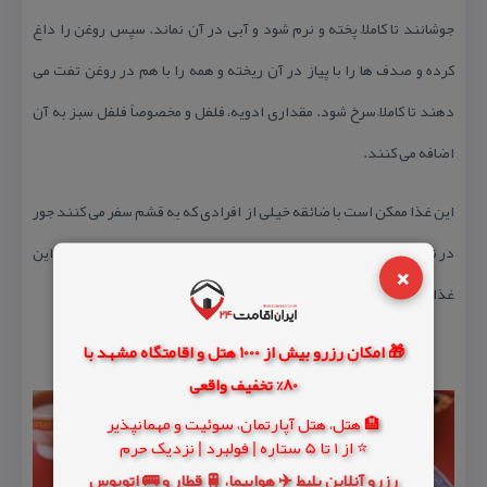
جوشانند تا كاملاً پخته و نرم شود و آبی در آن نماند. سپس روغن را داغ
كرده و صدف‌ ها را با پیاز در آن ریخته و همه را با هم در روغن تفت می‌
دهند تا كاملاً سرخ شود. مقداری ادویه، فلفل و مخصوصاً فلفل سبز به آن
اضافه می‌ كنند.
این غذا ممكن است با ضائقه خیلی از افرادی كه به قشم سفر می كنند جور
در نیاید اما پیشنهاد ما به شما این است كه در سفرتان به قشم حتما از این
×
غذا امتحان كنید بی شك از طرفداران این غذا خواهید شد.
🎁 امکان رزرو بیش از 1000 هتل و اقامتگاه مشهد با
80% تخفیف واقعی
🏨 هتل، هتل آپارتمان، سوئیت و مهمانپذیر
⭐ از 1 تا 5 ستاره | فولبرد | نزدیک حرم
رزرو آنلاین بلیط ✈️ هواپیما، 🚆 قطار و 🚌 اتوبوس