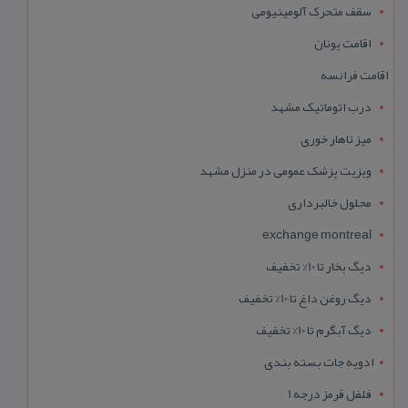
سقف متحرک آلومینیومی
اقامت یونان
اقامت فرانسه
درب اتوماتیک مشهد
میز ناهار خوری
ویزیت پزشک عمومی در منزل مشهد
محلول خالبرداری
exchange montreal
دیگ بخار تا 10% تخفیف
دیگ روغن داغ تا 10% تخفیف
دیگ آبگرم تا 10% تخفیف
ادویه جات بسته بندی
فلفل قرمز درجه 1