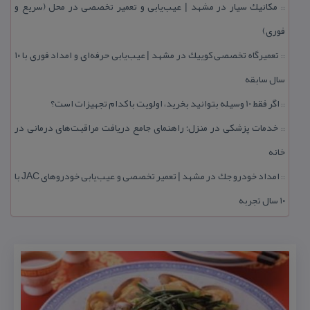
مكانیك سیار در مشهد | عیب‌یابی و تعمیر تخصصی در محل (سریع و
::
فوری)
تعمیرگاه تخصصی كوییك در مشهد | عیب‌یابی حرفه‌ای و امداد فوری با ۱۰
::
سال سابقه
اگر فقط 10 وسیله بتوانید بخرید، اولویت با كدام تجهیزات است؟
::
خدمات پزشكی در منزل؛ راهنمای جامع دریافت مراقبت‌های درمانی در
::
خانه
امداد خودرو جك در مشهد | تعمیر تخصصی و عیب‌یابی خودروهای JAC با
::
۱۰ سال تجربه