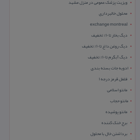
ویزیت پزشک عمومی در منزل مشهد
محلول خالبرداری
exchange montreal
دیگ بخار تا 10% تخفیف
دیگ روغن داغ تا 10% تخفیف
دیگ آبگرم تا 10% تخفیف
ادویه جات بسته بندی
فلفل قرمز درجه 1
مانتو اسلامی
مانتو حجاب
مانتو پوشیده
برج خنک کننده
برداشتن خال با محلول