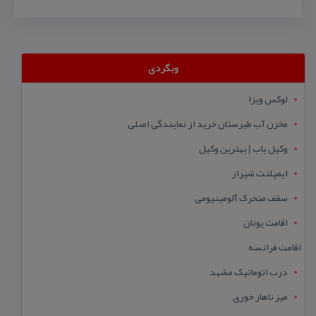
وبگردی
لوکس ویزا
مخزن آب طبرستان خرید از نمایندگی اصلی
وکیل یاب | بهترین وکیل
ایمپلنت شیراز
سقف متحرک آلومینیومی
اقامت یونان
اقامت فرانسه
درب اتوماتیک مشهد
میز ناهار خوری