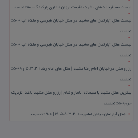
لیست مسافرخانه های مشهد با قیمت ارزان + داری پارکینگ + 50% تخفیف
لیست هتل آپارتمان های مشهد در هتل خیابان طبرسی و فلکه آب + 50%
تخفیف
لیست هتل آپارتمان های مشهد در هتل خیابان طبرسی و فلکه آب + 50%
تخفیف
رزرو هتل در خیابان امام رضا مشهد | هتل‌ های امام رضا 1، 2، 3، 5 و 8+50%
تخفیف
بهترین هتل مشهد با صبحانه، ناهار و شام | رزرو هتل مشهد با غذا نزدیک
حرم+50% تخفیف
هتل آپارتمان خیابان امام رضا 1، 2، 3، 5،8 ،16 | تا 90 % تخفیف