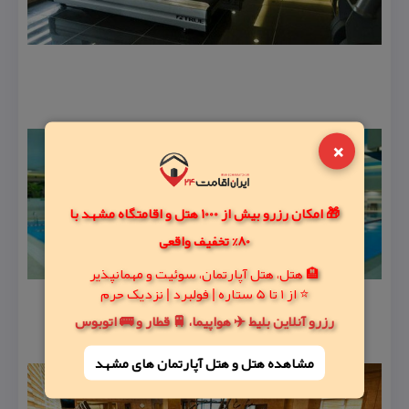
×
🎁 امکان رزرو بیش از 1000 هتل و اقامتگاه مشهد با
80% تخفیف واقعی
🏨 هتل، هتل آپارتمان، سوئیت و مهمانپذیر
⭐ از 1 تا 5 ستاره | فولبرد | نزدیک حرم
رزرو آنلاین بلیط ✈️ هواپیما، 🚆 قطار و 🚌 اتوبوس
مشاهده هتل و هتل‌ آپارتمان های مشهد