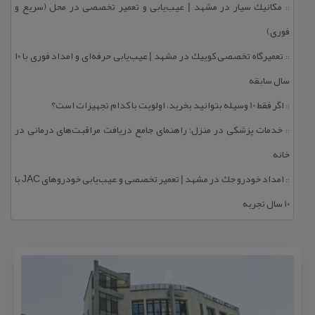
مكانیك سیار در مشهد | عیب‌یابی و تعمیر تخصصی در محل (سریع و
::
فوری)
تعمیرگاه تخصصی كوییك در مشهد | عیب‌یابی حرفه‌ای و امداد فوری با ۱۰
::
سال سابقه
اگر فقط 10 وسیله بتوانید بخرید، اولویت با كدام تجهیزات است؟
::
خدمات پزشكی در منزل؛ راهنمای جامع دریافت مراقبت‌های درمانی در
::
خانه
امداد خودرو جك در مشهد | تعمیر تخصصی و عیب‌یابی خودروهای JAC با
::
۱۰ سال تجربه