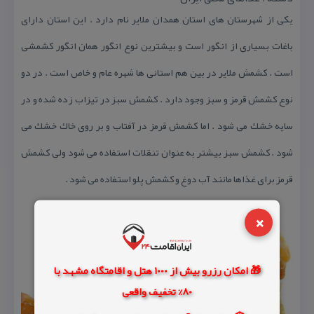
یكی از شهرستان های استان همدان ملایر نام دارد . این استان دارای
باغات بسیاری از انگور است و بیشترین نوع انگور همان انگور كشمشی
است . كشمش ملایر در بین هم استانی ها شهره عام و خاص است . در دو
نوع كشمش قرمز و سبز وجود دارد . كشمش سبز در تیزاب زده شده و در
سایه خشك می شود . اما كشمش قرمز در آفتاب و بر روی خاك خشك می
شود . كشمش سبز بیشتر به عنوان تنقلات استفاده می شود ولی كشمش
قرمز برای غذاها مانند آب دوغ و كشمش پلو استفاده می شود .
×
🎁 امکان رزرو بیش از 1000 هتل و اقامتگاه مشهد با
80% تخفیف واقعی