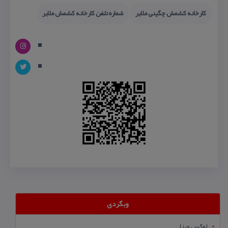
كارخانه كشمش چگینی ملایر
شماره تلفن كارخانه كشمش ملایر
وبگردی
لوکس ویزا