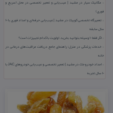
مكانیك سیار در مشهد | عیب‌یابی و تعمیر تخصصی در محل (سریع و
::
فوری)
تعمیرگاه تخصصی كوییك در مشهد | عیب‌یابی حرفه‌ای و امداد فوری با ۱۰
::
سال سابقه
اگر فقط 10 وسیله بتوانید بخرید، اولویت با كدام تجهیزات است؟
::
خدمات پزشكی در منزل؛ راهنمای جامع دریافت مراقبت‌های درمانی در
::
خانه
امداد خودرو جك در مشهد | تعمیر تخصصی و عیب‌یابی خودروهای JAC با
::
۱۰ سال تجربه