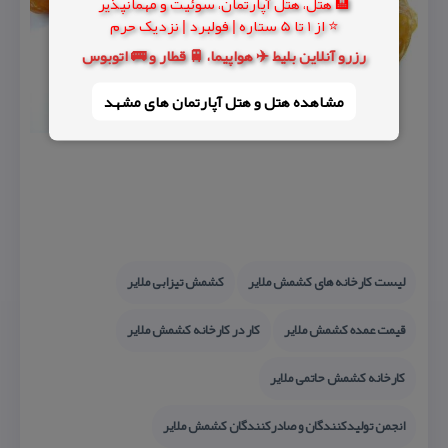
🏨 هتل، هتل آپارتمان، سوئیت و مهمانپذیر
⭐ از 1 تا 5 ستاره | فولبرد | نزدیک حرم
رزرو آنلاین بلیط ✈️ هواپیما، 🚆 قطار و 🚌 اتوبوس
مشاهده هتل و هتل‌ آپارتمان های مشهد
لیست كارخانه های كشمش ملایر
كشمش تیزابی ملایر
قیمت عمده كشمش ملایر
كار در كارخانه كشمش ملایر
كارخانه كشمش حاتمی ملایر
انجمن تولیدكنندگان و صادركنندگان كشمش ملایر