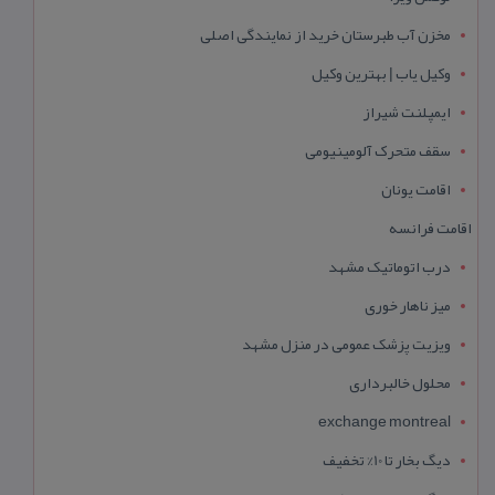
مخزن آب طبرستان خرید از نمایندگی اصلی
وکیل یاب | بهترین وکیل
ایمپلنت شیراز
سقف متحرک آلومینیومی
اقامت یونان
اقامت فرانسه
درب اتوماتیک مشهد
میز ناهار خوری
ویزیت پزشک عمومی در منزل مشهد
محلول خالبرداری
exchange montreal
دیگ بخار تا 10% تخفیف