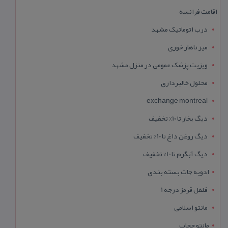
اقامت فرانسه
درب اتوماتیک مشهد
میز ناهار خوری
ویزیت پزشک عمومی در منزل مشهد
محلول خالبرداری
exchange montreal
دیگ بخار تا 10% تخفیف
دیگ روغن داغ تا 10% تخفیف
دیگ آبگرم تا 10% تخفیف
ادویه جات بسته بندی
فلفل قرمز درجه 1
مانتو اسلامی
مانتو حجاب