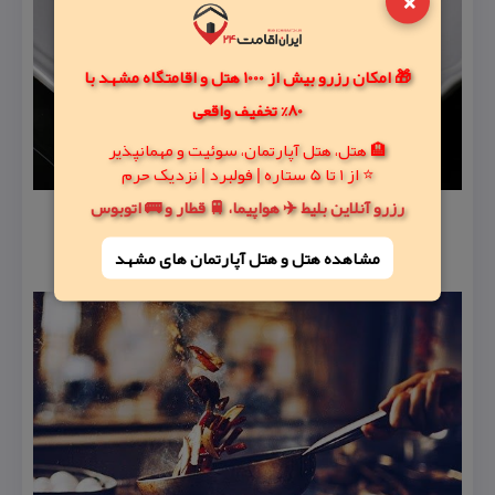
×
🎁 امکان رزرو بیش از 1000 هتل و اقامتگاه مشهد با
80% تخفیف واقعی
🏨 هتل، هتل آپارتمان، سوئیت و مهمانپذیر
⭐ از 1 تا 5 ستاره | فولبرد | نزدیک حرم
رزرو آنلاین بلیط ✈️ هواپیما، 🚆 قطار و 🚌 اتوبوس
مشاهده هتل و هتل‌ آپارتمان های مشهد