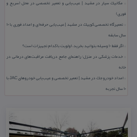
مكانیك سیار در مشهد | عیب‌یابی و تعمیر تخصصی در محل (سریع و
::
فوری)
تعمیرگاه تخصصی كوییك در مشهد | عیب‌یابی حرفه‌ای و امداد فوری با ۱۰
::
سال سابقه
اگر فقط 10 وسیله بتوانید بخرید، اولویت با كدام تجهیزات است؟
::
خدمات پزشكی در منزل؛ راهنمای جامع دریافت مراقبت‌های درمانی در
::
خانه
امداد خودرو جك در مشهد | تعمیر تخصصی و عیب‌یابی خودروهای JAC با
::
۱۰ سال تجربه