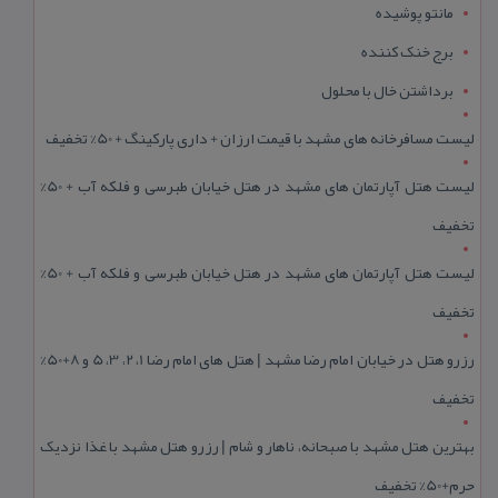
مانتو پوشیده
برج خنک کننده
برداشتن خال با محلول
لیست مسافرخانه های مشهد با قیمت ارزان + داری پارکینگ + 50% تخفیف
لیست هتل آپارتمان های مشهد در هتل خیابان طبرسی و فلکه آب + 50%
تخفیف
لیست هتل آپارتمان های مشهد در هتل خیابان طبرسی و فلکه آب + 50%
تخفیف
رزرو هتل در خیابان امام رضا مشهد | هتل‌ های امام رضا 1، 2، 3، 5 و 8+50%
تخفیف
بهترین هتل مشهد با صبحانه، ناهار و شام | رزرو هتل مشهد با غذا نزدیک
حرم+50% تخفیف