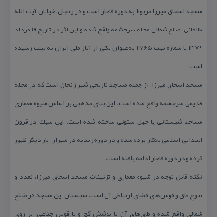
مسجد اسحاق میرزا مربوط به دوره قاجار است و در زنجان، خیابان آیت الله
طالقانی، ضلع شمالی محله سرچشمه واقع شده و این اثر در تاریخ ۱۹ مرداد
۱۳۷۹ با شماره ثبت ۲۷۶۵ به‌عنوان یكی از آثار ملی ایران به ثبت رسیده
است
مسجد اسحاق میرزا، از جمله مساجد تاریخی شهر زنجان است كه در محله
قدیمی سرچشمه واقع شده است. این بنای مذهبی بر اساس شیوه معماری
مساجد شبستانی یا چهل ستونی ساخته شده است. این سبك در قرون
ابتدایی اسلامی به‌كار برده شده و در دوره زندیه در شیراز، بار دیگر ظهور
كرده و در دوره قاجار ادامه یافته است.
نكته قابل توجه در شیوه معماری و تزئینات مسجد اسحاق میرزا، تعدد و
تنوع طاق و قوس‌های فضای ارتباطی آن است. شبستان این مسجد در ضلع
شمالی واقع شده و طاق‌های آن با پوشش گچ و با قوس جناغی، بر روی