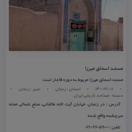
مسجد اسحاق میرزا
مسجد اسحاق میرزا مربوط به دوره قاجار است
1400/12/08
استان : زنجان
شهر : زنجان
دسته : مساجد تاریخی ایران
آدرس : در زنجان، خیابان آیت الله طالقانی، ضلع شمالی محله
سرچشمه واقع شده
تلفن : 66059000-021