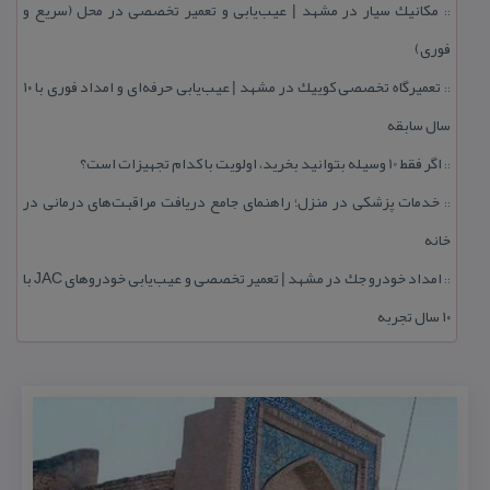
مكانیك سیار در مشهد | عیب‌یابی و تعمیر تخصصی در محل (سریع و
::
فوری)
تعمیرگاه تخصصی كوییك در مشهد | عیب‌یابی حرفه‌ای و امداد فوری با ۱۰
::
سال سابقه
اگر فقط 10 وسیله بتوانید بخرید، اولویت با كدام تجهیزات است؟
::
خدمات پزشكی در منزل؛ راهنمای جامع دریافت مراقبت‌های درمانی در
::
خانه
امداد خودرو جك در مشهد | تعمیر تخصصی و عیب‌یابی خودروهای JAC با
::
۱۰ سال تجربه