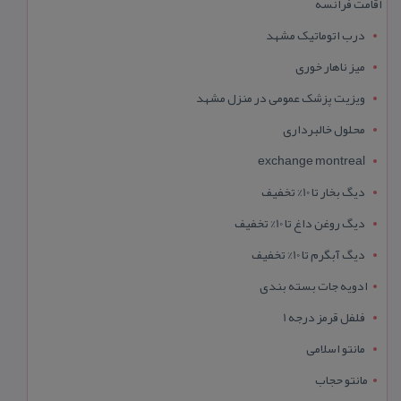
اقامت فرانسه
درب اتوماتیک مشهد
میز ناهار خوری
ویزیت پزشک عمومی در منزل مشهد
محلول خالبرداری
exchange montreal
دیگ بخار تا 10% تخفیف
دیگ روغن داغ تا 10% تخفیف
دیگ آبگرم تا 10% تخفیف
ادویه جات بسته بندی
فلفل قرمز درجه 1
مانتو اسلامی
مانتو حجاب