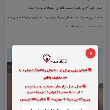
ستون‌های آجری بلند و نسبتاً قطوری استوار گردیده است.
ساخت این مسجد به اسحاق میرزا، پسر عبدالله میرزا و نوه فتحعلی شاه
قاجار نسبت داده شده است.
×
🎁 امکان رزرو بیش از 1000 هتل و اقامتگاه مشهد با
80% تخفیف واقعی
🏨 هتل، هتل آپارتمان، سوئیت و مهمانپذیر
⭐ از 1 تا 5 ستاره | فولبرد | نزدیک حرم
رزرو آنلاین بلیط ✈️ هواپیما، 🚆 قطار و 🚌 اتوبوس