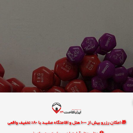
🎁 امکان رزرو بیش از 1000 هتل و اقامتگاه مشهد با 80% تخفیف واقعی
🏨 هتل، هتل آپارتمان، سوئیت و مهمانپذیر