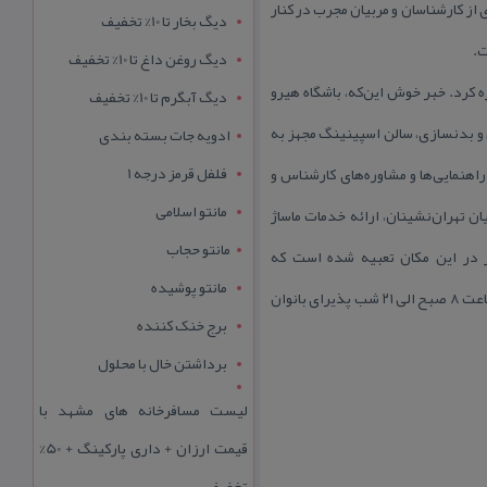
 از كارشناسان و مربیان مجرب در كنار
دیگ بخار تا 10% تخفیف
ت.
دیگ روغن داغ تا 10% تخفیف
ره كرد. خبر خوش این‌كه، باشگاه هیرو
دیگ آبگرم تا 10% تخفیف
 از جمله فیتنس و بدنسازی، سالن اسپینینگ مجهز به
ادویه جات بسته بندی
فلفل قرمز درجه 1
راهنمایی‌ها و مشاوره‌های كارشناس و
مانتو اسلامی
ن تهران‌نشینان، ارائه خدمات ماساژ
مانتو حجاب
یز در این مكان تعبیه شده است كه
مانتو پوشیده
مراجعه‌كنندگان می‌توانند نهایت لذت را از محیط دنج و آرام آن ببرند. لازم به ذكر است كه باشگاه ورزشی هیرو تهران، از ساعت ۸ صبح الی ۲۱ شب پذیرای بانوان
برج خنک کننده
برداشتن خال با محلول
لیست مسافرخانه های مشهد با
قیمت ارزان + داری پارکینگ + 50%
تخفیف