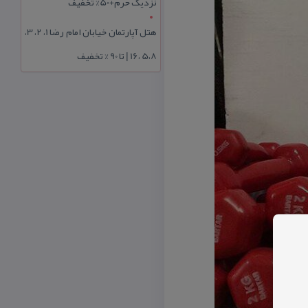
نزدیک حرم+50% تخفیف
هتل آپارتمان خیابان امام رضا 1، 2، 3،
5،8 ،16 | تا 90 % تخفیف