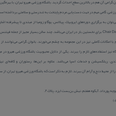
 گرامی آن هم در بالاترین سطح احداث گردید. باشگاه ورزشی هیرو تهران، با بهره‌گیری
ورزشی، گامی مهم در جهت دست‌یابی مردم پایتخت به تندرستی و سلامتی برداشته اس
‌توان به برگزاری دوره‌های ایروبیك، پیلاتس، یوگا و زومبا از مبتدی تا پیشرفته اشا
مجری دوره‌های Aerial Dance و Chair Dance برای نخستین بار در ایران می‌باشد. چند سالن بسیار مجهز
با امكانات كاملی نیز در این مجموعه به چشم می‌خورند. بانوان گرامی می‌توانند از 
 نیز استفاده‌های لازم را ببرند. یكی از دلایل محبوبیت باشگاه ورزشی هیرو در میا
ئدی، ریلكسیشن و خدمات اسپا می‌باشد. علاوه بر این‌ها، رستوران و كافه‌ای ن
وچه پورداد، آبكوه هفتم، نبش بن‌بست ایزد، پلاك ۲.