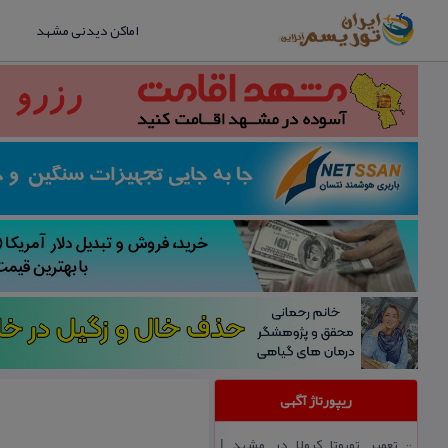
اماکن دیدنی مشهد
ریپورتاژ آگهی
تعمیر تویوتا كرولا در مشهد |
::