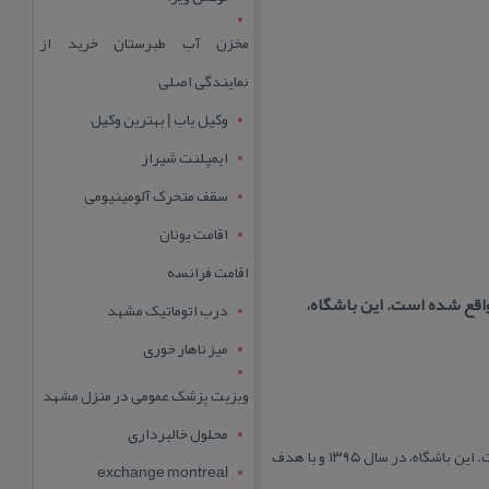
مخزن آب طبرستان خرید از
نمایندگی اصلی
وکیل یاب | بهترین وکیل
ایمپلنت شیراز
سقف متحرک آلومینیومی
اقامت یونان
اقامت فرانسه
واقع شده است. این باشگاه،
درب اتوماتیک مشهد
میز ناهار خوری
ویزیت پزشک عمومی در منزل مشهد
محلول خالبرداری
باشگاه ورزشی هیرو تهران، یكی از مجهزترین و بهترین باشگاه‌های ورزشی پایتخت بوده كه در منطقه فرمانیه واقع شده است. این باشگاه، در سال ۱۳۹۵ و با هدف
exchange montreal