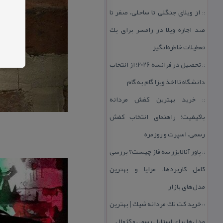
از ویلای جنگلی تا ساحلی، صفر تا
::
صد اجاره ویلا در رامسر برای یك
تعطیلات خاطره‌انگیز
تحصیل در فرانسه 2026؛ از انتخاب
::
دانشگاه تا اخذ ویزا گام به گام
خرید بهترین كفش مردانه
::
باكیفیت؛ راهنمای انتخاب كفش
رسمی، اسپرت و روزمره
پاور آنالایزر سه فاز چیست؟ بررسی
::
كامل كاربردها، مزایا و بهترین
مدل‌های بازار
خرید كت تك مردانه شیك | بهترین
::
مدل‌ها برای استایل رسمی و كژوال