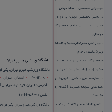
عیب‌یابی تخصصی + امداد خودرو
تعمیر تخصصی تویوتا پرادو در
::
مشهد | عیب‌یابی دقیق و تعمیرگاه
حرفه‌ای
چهار هتل‌ ستاره‌دار مشهد با فاصله
::
زیر 5 دقیقه تا حرم
باشگاه ورزشی هیرو تهران
تعمیرگاه تخصصی رنو داستر در
::
مشهد | ۱۰ سال تجربه و امداد خودرو
باشگاه ورزشی هیرو تهران، یكی از
1400/12/08
استان : تهران
مقایسه تویوتا كمری هیبرید و
::
آدرس : تهران، فرمانیه، خیابان آ
هیوندای سوناتا هیبرید | كدام را
تلفن : 66059000-021
بخریم؟
تعمیرگاه تخصصی SWM در مشهد
::