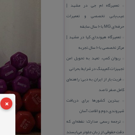
تعمیرگاه ام جی در مشهد |
::
عیب‌یابی تخصصی و تعمیرات
حرفه‌ای MG با ۱۰ سال سابقه
تعمیرگاه هیوندای كیا در مشهد |
::
مركز تخصصی با ۱۰ سال تجربه
ریوان كمپ، تعهد به تحویل امن
::
تجهیزات كمپینگ در شرایط بحرانی
فریت بار از ایران به دبی؛ راهنمای
::
كامل صفر تا صد
×
بهترین كشورها برای دریافت
::
شهروندی دوم و اقامت آسان
ترجمه رسمی مدارك؛ نقطه‌ای كه
::
دقت حقوقی از زبان جلوتر می‌ایستد