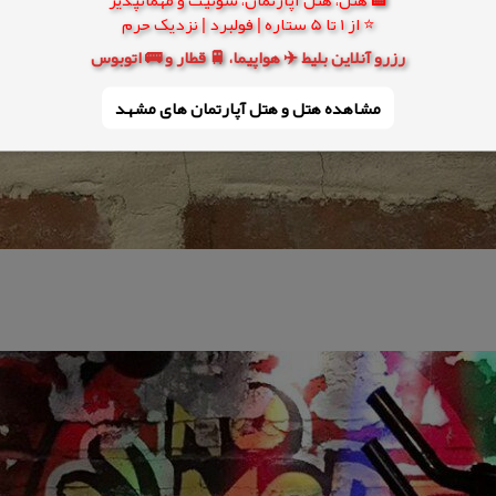
⭐ از 1 تا 5 ستاره | فولبرد | نزدیک حرم
رزرو آنلاین بلیط ✈️ هواپیما، 🚆 قطار و 🚌 اتوبوس
مشاهده هتل و هتل‌ آپارتمان های مشهد