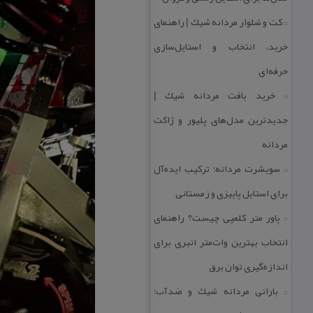
كت و شلوار مردانه شیك | راهنمای
::
خرید، انتخاب و استایل‌سازی
حرفه‌ای
خرید بافت مردانه شیك |
::
جدیدترین مدل‌های پلیور و ژاكت
مردانه
سویشرت مردانه؛ تركیب ایده‌آل
::
برای استایل پاییزی و زمستانی
پاور متر كلمپی چیست؟ راهنمای
::
انتخاب بهترین وات‌متر انبری برای
اندازه‌گیری توان برق
بارانی مردانه شیك و ضدآب؛
::