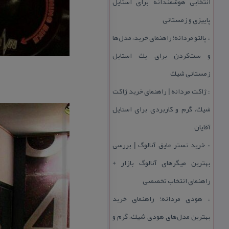
انتخابی هوشمندانه برای استایل
پاییزی و زمستانی
پالتو مردانه؛ راهنمای خرید، مدل‌ها
::
و ست‌كردن برای یك استایل
زمستانی شیك
ژاكت مردانه | راهنمای خرید ژاكت
::
شیك، گرم و كاربردی برای استایل
آقایان
خرید تستر عایق آنالوگ | بررسی
::
بهترین میگرهای آنالوگ بازار +
راهنمای انتخاب تخصصی
هودی مردانه؛ راهنمای خرید
::
بهترین مدل‌های هودی شیك، گرم و