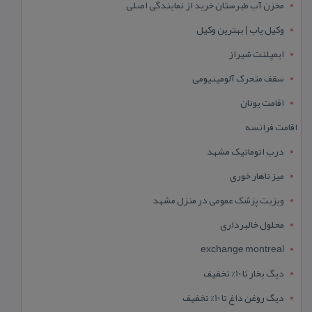
مخزن آب طبرستان خرید از نمایندگی اصلی
وکیل یاب | بهترین وکیل
ایمپلنت شیراز
سقف متحرک آلومینیومی
اقامت یونان
اقامت فرانسه
درب اتوماتیک مشهد
میز ناهار خوری
ویزیت پزشک عمومی در منزل مشهد
محلول خالبرداری
exchange montreal
دیگ بخار تا 10% تخفیف
دیگ روغن داغ تا 10% تخفیف