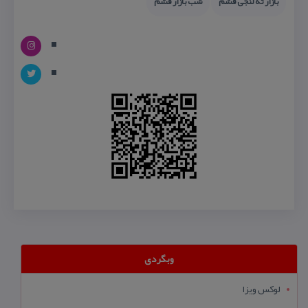
بازار ته لنجی قشم
شب بازار قشم
وبگردی
لوکس ویزا