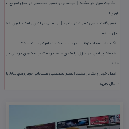
مكانیك سیار در مشهد | عیب‌یابی و تعمیر تخصصی در محل (سریع و
::
فوری)
تعمیرگاه تخصصی كوییك در مشهد | عیب‌یابی حرفه‌ای و امداد فوری با ۱۰
::
سال سابقه
اگر فقط 10 وسیله بتوانید بخرید، اولویت با كدام تجهیزات است؟
::
خدمات پزشكی در منزل؛ راهنمای جامع دریافت مراقبت‌های درمانی در
::
خانه
امداد خودرو جك در مشهد | تعمیر تخصصی و عیب‌یابی خودروهای JAC با
::
۱۰ سال تجربه