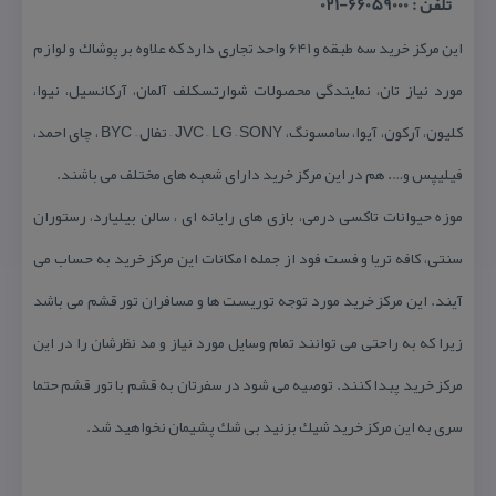
تلفن : 66059000-021
این مركز خرید سه طبقه و ۶۴۱ واحد تجاری دارد كه علاوه بر پوشاك و لوازم
مورد نیاز تان، نمایندگی محصولات شوارتسكلف آلمان، آركانسیل، نیوا،
كلیون، آركون، آیوا، سامسونگ، JVC – LG – SONY – تفال – BYC ، چای احمد،
فیلیپس و…. هم در این مركز خرید دارای شعبه های مختلف می باشند.
موزه حیوانات تاكسی درمی، بازی های رایانه ای ، سالن بیلیارد، رستوران
سنتی، كافه تریا و فست فود از جمله امكانات این مركز خرید به حساب می
آیند. این مركز خرید مورد توجه توریست ها و مسافران تور قشم می باشد
زیرا كه به راحتی می توانند تمام وسایل مورد نیاز و مد نظرشان را در این
مركز خرید پبدا كنند. توصیه می شود در سفرتان به قشم با تور قشم حتما
سری به این مركز خرید شیك بزنید بی شك پشیمان نخواهید شد.