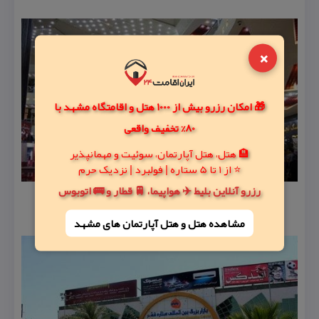
×
🎁 امکان رزرو بیش از 1000 هتل و اقامتگاه مشهد با
80% تخفیف واقعی
🏨 هتل، هتل آپارتمان، سوئیت و مهمانپذیر
⭐ از 1 تا 5 ستاره | فولبرد | نزدیک حرم
رزرو آنلاین بلیط ✈️ هواپیما، 🚆 قطار و 🚌 اتوبوس
مشاهده هتل و هتل‌ آپارتمان های مشهد