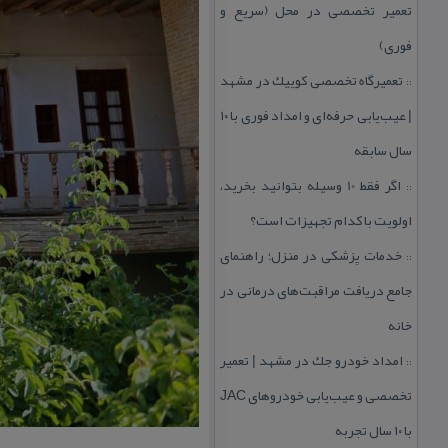
تعمیر تخصصی در محل (سریع و
فوری)
تعمیرگاه تخصصی كوییك در مشهد
::
| عیب‌یابی حرفه‌ای و امداد فوری با ۱۰
سال سابقه
اگر فقط 10 وسیله بتوانید بخرید،
::
اولویت با كدام تجهیزات است؟
خدمات پزشكی در منزل؛ راهنمای
::
جامع دریافت مراقبت‌های درمانی در
خانه
امداد خودرو جك در مشهد | تعمیر
::
تخصصی و عیب‌یابی خودروهای JAC
با ۱۰ سال تجربه