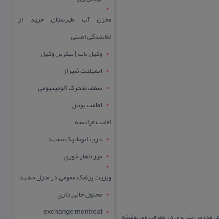
مخزن آب طبرستان خرید از
نمایندگی اصلی
وکیل یاب | بهترین وکیل
ایمپلنت شیراز
سقف متحرک آلومینیومی
اقامت یونان
اقامت فرانسه
درب اتوماتیک مشهد
میز ناهار خوری
ویزیت پزشک عمومی در منزل مشهد
محلول خالبرداری
exchange montreal
ود. مدرس تبریزی در معرفی وی نوشته