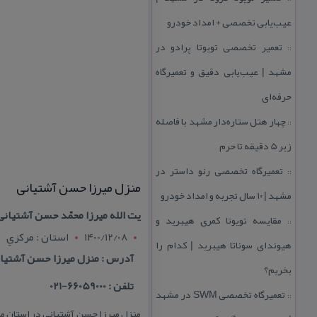
عیب‌یابی تخصصی + امداد خودرو
تعمیر تخصصی تویوتا پرادو در
::
مشهد | عیب‌یابی دقیق و تعمیرگاه
حرفه‌ای
چهار هتل‌ ستاره‌دار مشهد با فاصله
::
زیر 5 دقیقه تا حرم
تعمیرگاه تخصصی رنو داستر در
::
منزل میرزا حسن آشتیانی
مشهد | ۱۰ سال تجربه و امداد خودرو
یت الله میرزا محمّد حسن آشتیانی
مقایسه تویوتا كمری هیبرید و
::
1400/12/08
استان : مرکزي
هیوندای سوناتا هیبرید | كدام را
آدرس : منزل میرزا حسن آشتیان
بخریم؟
تلفن : 66059000-021
تعمیرگاه تخصصی SWM در مشهد
::
منزل میرزا حسن آشتیانی در استان مر