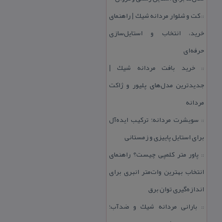
كت و شلوار مردانه شیك | راهنمای
::
خرید، انتخاب و استایل‌سازی
حرفه‌ای
خرید بافت مردانه شیك |
::
جدیدترین مدل‌های پلیور و ژاكت
مردانه
سویشرت مردانه؛ تركیب ایده‌آل
::
برای استایل پاییزی و زمستانی
پاور متر كلمپی چیست؟ راهنمای
::
انتخاب بهترین وات‌متر انبری برای
اندازه‌گیری توان برق
بارانی مردانه شیك و ضدآب؛
::