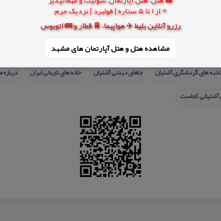
⭐ از 1 تا 5 ستاره | فولبرد | نزدیک حرم
رزرو آنلاین بلیط ✈️ هواپیما، 🚆 قطار و 🚌 اتوبوس
مشاهده هتل و هتل‌ آپارتمان های مشهد
ذبه های گردشگری آشتیان
جاهای دیدنی آشتیان
خانه های تاریخی ایران
درباره 
 آشتیانی كجاست