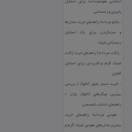
انتخابی هوشمندانه برای استایل
پاییزی و زمستانی
پالتو مردانه؛ راهنمای خرید، مدل‌ها
::
و ست‌كردن برای یك استایل
زمستانی شیك
ژاكت مردانه | راهنمای خرید ژاكت
::
شیك، گرم و كاربردی برای استایل
آقایان
خرید تستر عایق آنالوگ | بررسی
::
بهترین میگرهای آنالوگ بازار +
راهنمای انتخاب تخصصی
هودی مردانه؛ راهنمای خرید
::
بهترین مدل‌های هودی شیك، گرم و