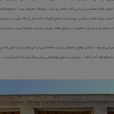
عیان علما و مجتهدین ایرانی كه به فضل و دیانت و وثاقت معروف بود.»( مرحوم كشمیری 
«متفقهین اصولیین عظام» معرفی كرده است. سیّد 
 و نماز شب و زیارت عاشورا در جمیع اوقات عمرش و زیارت جامعه كبیره در شبها و م
نی فرمود: «ایشان موقع ارتحالش زیارت جامعه كبیره را می خواند و در حالی كه این 
 من احبكم فقد أحبّ الله …» روحش به سوی موالیانش پرواز و حشرش با ایشان گردید.»