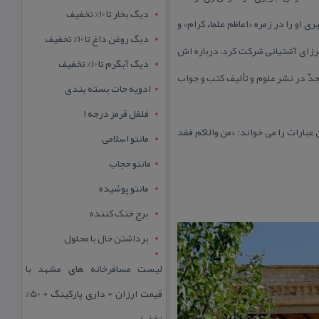
دیگ بخار تا 10% تخفیف
او را در زمره «اعاظم علماء كرام» و
دیگ روغن داغ تا 10% تخفیف
محمّد تنكابنی، نویسنده «ایضاح الفرائد» كه بیش از ۱۵ سال در درس میرزای آشتیانی شركت كرد، درباره اش
دیگ آبگرم تا 10% تخفیف
جدّ در نشر علوم و تألیف كتب و جواب
ادویه جات بسته بندی
فلفل قرمز درجه 1
عبارات را می خواند: «من والاكم فقد
مانتو اسلامی
مانتو حجاب
مانتو پوشیده
برج خنک کننده
برداشتن خال با محلول
لیست مسافرخانه های مشهد با
قیمت ارزان + داری پارکینگ + 50%
تخفیف