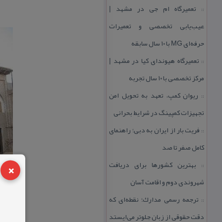
تعمیرگاه ام جی در مشهد |
::
عیب‌یابی تخصصی و تعمیرات
حرفه‌ای MG با ۱۰ سال سابقه
تعمیرگاه هیوندای كیا در مشهد |
::
مركز تخصصی با ۱۰ سال تجربه
ریوان كمپ، تعهد به تحویل امن
::
تجهیزات كمپینگ در شرایط بحرانی
فریت بار از ایران به دبی؛ راهنمای
::
كامل صفر تا صد
×
بهترین كشورها برای دریافت
::
شهروندی دوم و اقامت آسان
ترجمه رسمی مدارك؛ نقطه‌ای كه
::
دقت حقوقی از زبان جلوتر می‌ایستد