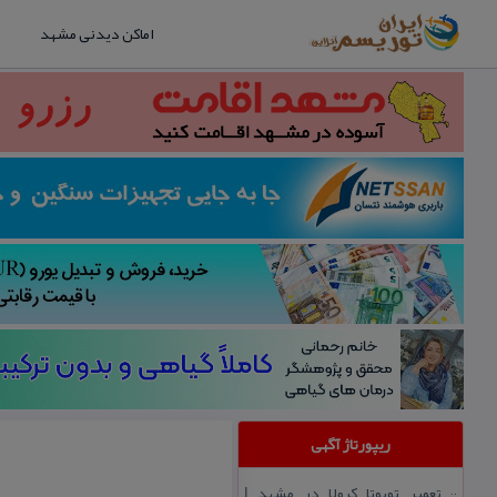
اماکن دیدنی مشهد
ریپورتاژ آگهی
تعمیر تویوتا كرولا در مشهد |
::