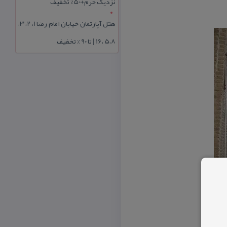
نزدیک حرم+50% تخفیف
هتل آپارتمان خیابان امام رضا 1، 2، 3،
5،8 ،16 | تا 90 % تخفیف