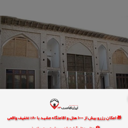
🎁 امکان رزرو بیش از 1000 هتل و اقامتگاه مشهد با 80% تخفیف واقعی
🏨 هتل، هتل آپارتمان، سوئیت و مهمانپذیر