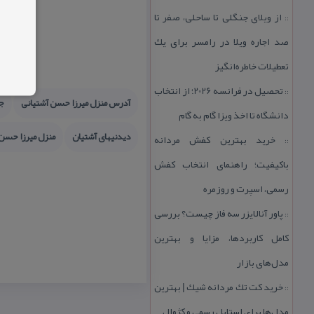
از ویلای جنگلی تا ساحلی، صفر تا
::
صد اجاره ویلا در رامسر برای یك
تعطیلات خاطره‌انگیز
تحصیل در فرانسه 2026؛ از انتخاب
::
آدرس منزل میرزا حسن آشتیانی
جا
دانشگاه تا اخذ ویزا گام به گام
دیدنیهای آشتیان
منزل میرزا حسن
خرید بهترین كفش مردانه
::
باكیفیت؛ راهنمای انتخاب كفش
رسمی، اسپرت و روزمره
پاور آنالایزر سه فاز چیست؟ بررسی
::
كامل كاربردها، مزایا و بهترین
مدل‌های بازار
خرید كت تك مردانه شیك | بهترین
::
مدل‌ها برای استایل رسمی و كژوال