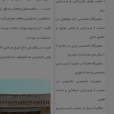
| تعمیر موتور، گیربكس و عیب‌یابی
است: « … عالم محقق و فاضل مدقق از ا
برق
تعمیرگاه تخصصی كیا موهاوی در
::
مشهد | عیب‌یابی و تعمیر موتور و
گفت: «آن مرحوم مواظب طاعات و عبادات
تعلیق بادی
استفتاءات بودند.»
تعمیرگاه تخصصی چری در مشهد |
::
فرزند بزرگوارش، حاج شیخ مرتضی آشتیا
۱۰ سال تجربه و امداد خودرو
والی الله و من عاداكم فقد عادالله و
تعمیرگاه هایما در مشهد | عیب‌یابی
::
تخصصی و امداد فوری
تعمیرات تخصصی لكسوس در
::
مشهد | عیب‌یابی حرفه‌ای و امداد
فوری
مكانیك سیار در مشهد | عیب‌یابی و
::