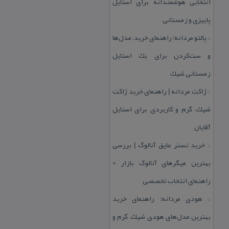
انتخابی هوشمندانه برای استایل
پاییزی و زمستانی
پالتو مردانه؛ راهنمای خرید، مدل‌ها
::
و ست‌كردن برای یك استایل
زمستانی شیك
ژاكت مردانه | راهنمای خرید ژاكت
::
شیك، گرم و كاربردی برای استایل
آقایان
خرید تستر عایق آنالوگ | بررسی
::
بهترین میگرهای آنالوگ بازار +
راهنمای انتخاب تخصصی
هودی مردانه؛ راهنمای خرید
::
بهترین مدل‌های هودی شیك، گرم و