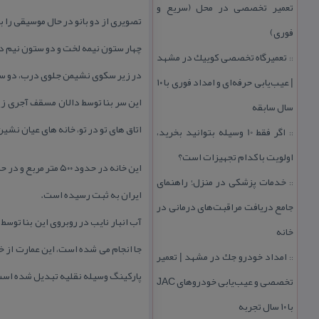
تعمیر تخصصی در محل (سریع و
تصویری از دو بانو در حال موسیقی را 
فوری)
چهار ستون نیمه لخت و دو ستون نیم دا
تعمیرگاه تخصصی كوییك در مشهد
::
در زیر سكوی نشیمن جلوی درب، دو سنگ
| عیب‌یابی حرفه‌ای و امداد فوری با ۱۰
این سر بنا توسط دالان مسقف آجری زیب
سال سابقه
اتاق های تو در تو، خانه های عیان نشی
اگر فقط 10 وسیله بتوانید بخرید،
::
اولویت با كدام تجهیزات است؟
خدمات پزشكی در منزل؛ راهنمای
::
ایران به ثبت رسیده است.
جامع دریافت مراقبت‌های درمانی در
آب انبار نایب در روبروی این بنا توس
خانه
امداد خودرو جك در مشهد | تعمیر
::
پاركینگ وسیله نقلیه تبدیل شده اس
تخصصی و عیب‌یابی خودروهای JAC
با ۱۰ سال تجربه