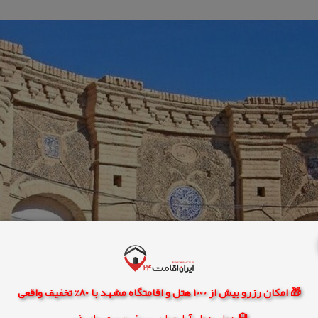
🎁 امکان رزرو بیش از 1000 هتل و اقامتگاه مشهد با 80% تخفیف واقعی
🏨 هتل، هتل آپارتمان، سوئیت و مهمانپذیر