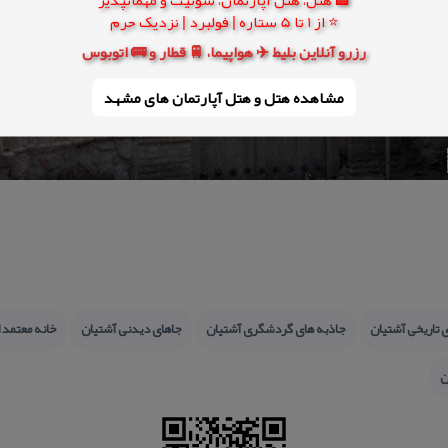
⭐ از 1 تا 5 ستاره | فولبرد | نزدیک حرم
رزرو آنلاین بلیط ✈️ هواپیما، 🚆 قطار و 🚌 اتوبوس
مشاهده هتل و هتل‌ آپارتمان های مشهد
 تاریخی آشتیان
جاذبه های گردشگری آشتیان
جاهای دیدنی آشتیان
خانه معتمد ا
ن