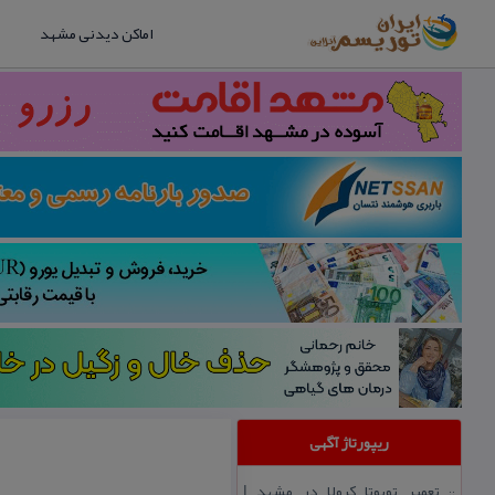
اماکن دیدنی مشهد
ریپورتاژ آگهی
تعمیر تویوتا كرولا در مشهد |
::