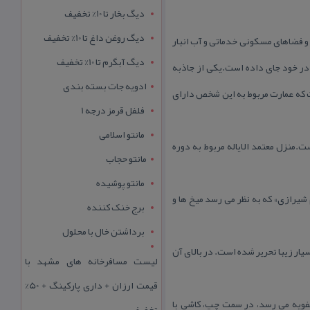
دیگ بخار تا 10% تخفیف
دیگ روغن داغ تا 10% تخفیف
 و فضاهای مسكونی خدماتی و آب انبار
دیگ آبگرم تا 10% تخفیف
 در خود جای داده است.یكی از جاذبه
ادویه جات بسته بندی
ست كه عمارت مربوط به این شخص دارای
فلفل قرمز درجه 1
مانتو اسلامی
ا ۱۳۳۵ نائب الحكومه محلی آشتیان بوده است.منزل معتمد الایاله مربوط به دوره
مانتو حجاب
مانتو پوشیده
آن حك شده است؛ «معتمد الایاله ۱۳۱۸، عمل استاد عبدالكریم شیرازی» كه به نظر می رسد میخ ها و
برج خنک کننده
برداشتن خال با محلول
سیار زیبا تحریر شده است. در بالای آن
لیست مسافرخانه های مشهد با
قیمت ارزان + داری پارکینگ + 50%
ویه می رسد، در سمت چپ، كاشی با
تخفیف