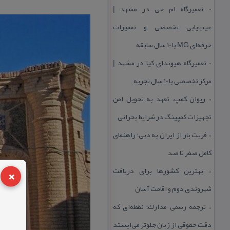
تعمیرگاه ام جی در مشهد |
::
عیب‌یابی تخصصی و تعمیرات
حرفه‌ای MG با ۱۰ سال سابقه
تعمیرگاه هیوندای كیا در مشهد |
::
مركز تخصصی با ۱۰ سال تجربه
ریوان كمپ، تعهد به تحویل امن
::
تجهیزات كمپینگ در شرایط بحرانی
فریت بار از ایران به دبی؛ راهنمای
::
كامل صفر تا صد
×
بهترین كشورها برای دریافت
::
شهروندی دوم و اقامت آسان
ترجمه رسمی مدارك؛ نقطه‌ای كه
::
دقت حقوقی از زبان جلوتر می‌ایستد