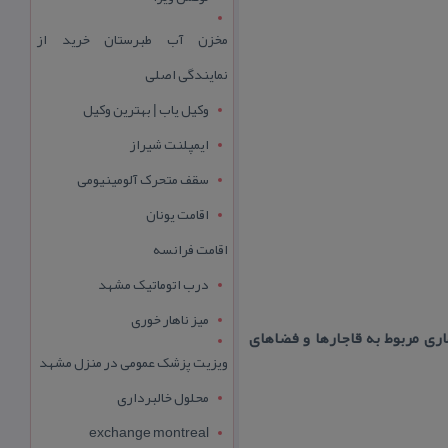
مخزن آب طبرستان خرید از
نمایندگی اصلی
وکیل یاب | بهترین وکیل
ایمپلنت شیراز
سقف متحرک آلومینیومی
اقامت یونان
اقامت فرانسه
درب اتوماتیک مشهد
میز ناهار خوری
ری مربوط به قاجارها و فضاهای
ویزیت پزشک عمومی در منزل مشهد
محلول خالبرداری
exchange montreal