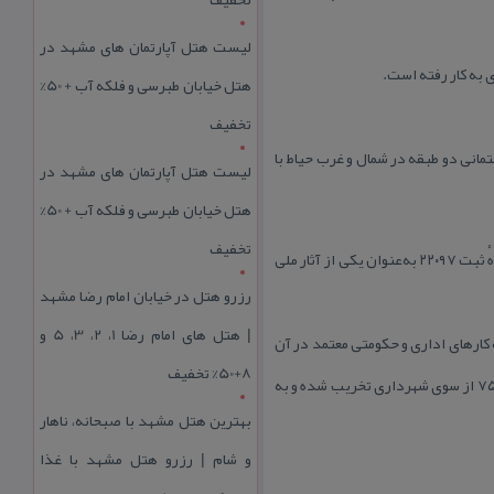
لیست هتل آپارتمان های مشهد در
 به كار رفته است.
هتل خیابان طبرسی و فلکه آب + 50%
تخفیف
مانی دو طبقه در شمال و غرب حیاط با
لیست هتل آپارتمان های مشهد در
هتل خیابان طبرسی و فلکه آب + 50%
تخفیف
این خانه در حدود ۵۰۰ متر مربع و در حال حاضر مركز اسناد آشتیان شناخته می شود و این اثر در تاریخ ۲۶ اسفند ۱۳۸۶ با شمارهٔ ثبت ۲۲۰۹۷ به‌عنوان یكی از آثار ملی
رزرو هتل در خیابان امام رضا مشهد
| هتل‌ های امام رضا 1، 2، 3، 5 و
 كارهای اداری و حكومتی معتمد در آن
8+50% تخفیف
جا انجام می شده است، این عمارت از خانه قدیمی تر و به نظر می رسد كه توسط معتمد بازسازی شده بوده این عمارت در سال ۷۵ از سوی شهرداری تخریب شده و به
بهترین هتل مشهد با صبحانه، ناهار
و شام | رزرو هتل مشهد با غذا