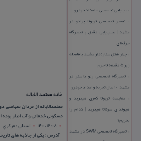
عیب‌یابی تخصصی + امداد خودرو
تعمیر تخصصی تویوتا پرادو در
::
مشهد | عیب‌یابی دقیق و تعمیرگاه
حرفه‌ای
چهار هتل‌ ستاره‌دار مشهد با فاصله
::
زیر 5 دقیقه تا حرم
تعمیرگاه تخصصی رنو داستر در
::
مشهد | ۱۰ سال تجربه و امداد خودرو
خانه معتمد الایاله
مقایسه تویوتا كمری هیبرید و
::
معتمدالایاله از مردان سیاسی د
هیوندای سوناتا هیبرید | كدام را
مسكونی خدماتی و آب انبار بوده 
بخریم؟
1400/12/08
استان : مرکزي
تعمیرگاه تخصصی SWM در مشهد
::
آدرس : یكی از جاذبه های تاریخ