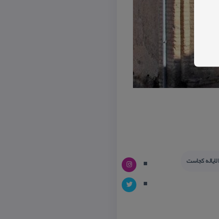
لایاله كجاست