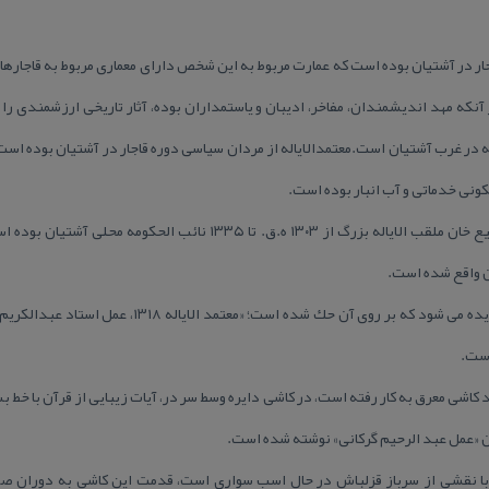
جار در آشتیان بوده است كه عمارت مربوط به این شخص دارای معماری مربوط به قاجارها
آنكه مهد اندیشمندان، مفاخر، ادیبان و یاستمداران بوده، آثار تاریخی ارزشمندی را
اله در غرب آشتیان است.معتمدالایاله از مردان سیاسی دوره قاجار در آشتیان بوده ا
كونی خدماتی و آب انبار بوده است.
مقرب الخاقان معتمد السطان محمد رفیع خان ملقب الایاله بزرگ از ۱۳۰۳ ه.ق. ت
ن واقع شده است.
بر سر درب این خانه كوبه ای برنجی دیده می شود كه بر روی 
است.
د كاشی معرق به كار رفته است، در كاشی دایره وسط سر در، آیات زیبایی از قرآن با خط ب
ان «عمل عبد الرحیم گركانی» نوشته شده است.
ا نقشی از سرباز قزلباش در حال اسب سواری است، قدمت این كاشی به دوران صف