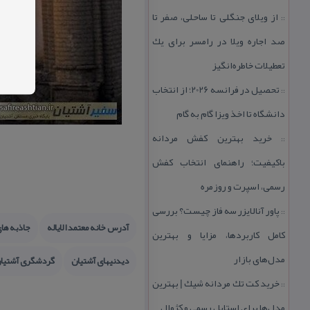
از ویلای جنگلی تا ساحلی، صفر تا
::
صد اجاره ویلا در رامسر برای یك
تعطیلات خاطره‌انگیز
تحصیل در فرانسه 2026؛ از انتخاب
::
دانشگاه تا اخذ ویزا گام به گام
خرید بهترین كفش مردانه
::
باكیفیت؛ راهنمای انتخاب كفش
رسمی، اسپرت و روزمره
پاور آنالایزر سه فاز چیست؟ بررسی
::
آدرس خانه معتمد الایاله
جاذبه های
كامل كاربردها، مزایا و بهترین
مدل‌های بازار
دیدنیهای آشتیان
گردشگری آشتیا
خرید كت تك مردانه شیك | بهترین
::
مدل‌ها برای استایل رسمی و كژوال