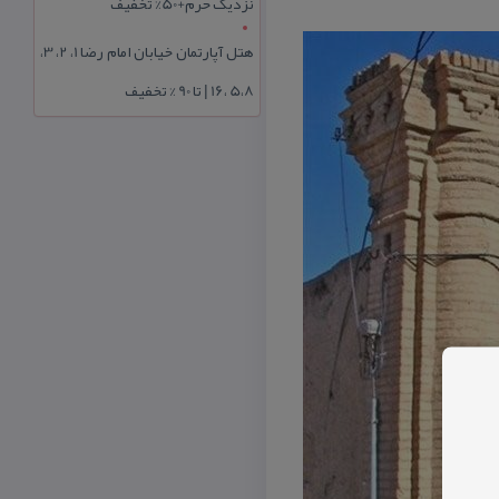
نزدیک حرم+50% تخفیف
هتل آپارتمان خیابان امام رضا 1، 2، 3،
5،8 ،16 | تا 90 % تخفیف