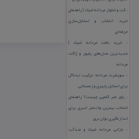
كت و شلوار مردانه شیك | راهنمای
::
خرید، انتخاب و استایل‌سازی
حرفه‌ای
خرید بافت مردانه شیك |
::
جدیدترین مدل‌های پلیور و ژاكت
مردانه
سویشرت مردانه؛ تركیب ایده‌آل
::
برای استایل پاییزی و زمستانی
پاور متر كلمپی چیست؟ راهنمای
::
انتخاب بهترین وات‌متر انبری برای
اندازه‌گیری توان برق
بارانی مردانه شیك و ضدآب؛
::