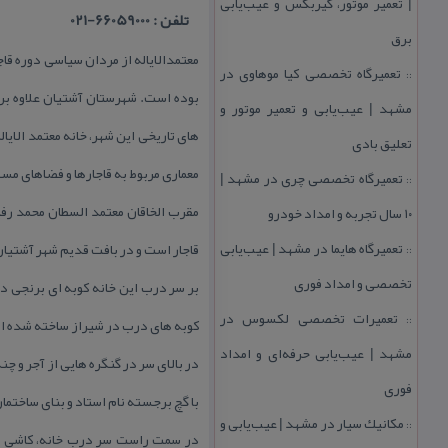
| تعمیر موتور، گیربكس و عیب‌یابی
تلفن : 66059000-021
برق
معتمدالایاله از مردان سیاسی دوره قا
تعمیرگاه تخصصی كیا موهاوی در
::
بوده است. شهرستان آشتیان علاوه بر 
مشهد | عیب‌یابی و تعمیر موتور و
های تاریخی این شهر، خانه معتمد الای
تعلیق بادی
معماری مربوط به قاجارها و فضاهای مس
تعمیرگاه تخصصی چری در مشهد |
::
۱۰ سال تجربه و امداد خودرو
تعمیرگاه هایما در مشهد | عیب‌یابی
قاجار است و در بافت قدیم شهر آشتیا
::
تخصصی و امداد فوری
تعمیرات تخصصی لكسوس در
::
كوبه های درب در شیراز ساخته شده 
مشهد | عیب‌یابی حرفه‌ای و امداد
در بالای سر در گنگره هایی از آجر و چن
فوری
با گچ برجسته نام استاد و بنای ساختم
مكانیك سیار در مشهد | عیب‌یابی و
::
در سمت راست سر درب خانه، كاشی ب