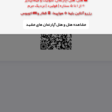
⭐ از 1 تا 5 ستاره | فولبرد | نزدیک حرم
برزن
دیدنیهای ابركوه
روستای مریم آباد
یخچال برزن كجاست
یخچالهای كویری 
رزرو آنلاین بلیط ✈️ هواپیما، 🚆 قطار و 🚌 اتوبوس
مشاهده هتل و هتل‌ آپارتمان های مشهد