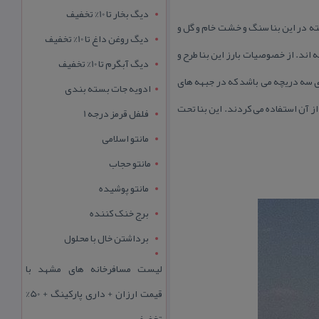
دیگ بخار تا 10% تخفیف
ر رفته در این بنا سنگ و خشت خام و گل و
دیگ روغن داغ تا 10% تخفیف
و گل ساخته اند. از خصوصیات بارز این بنا طرح و
دیگ آبگرم تا 10% تخفیف
ی سه دریچه می باشد كه در جبهه های
ادویه جات بسته بندی
ز آن استفاده می كردند. این بنا تحت
فلفل قرمز درجه 1
مانتو اسلامی
مانتو حجاب
مانتو پوشیده
برج خنک کننده
برداشتن خال با محلول
لیست مسافرخانه های مشهد با
قیمت ارزان + داری پارکینگ + 50%
تخفیف