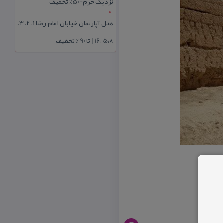
نزدیک حرم+50% تخفیف
هتل آپارتمان خیابان امام رضا 1، 2، 3،
5،8 ،16 | تا 90 % تخفیف