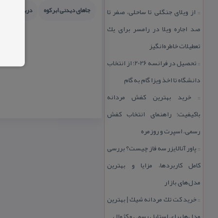
جاهای دیدنی ابركوه
درباره یخچال 
از ویلای جنگلی تا ساحلی، صفر تا
::
صد اجاره ویلا در رامسر برای یك
تعطیلات خاطره‌انگیز
تحصیل در فرانسه 2026؛ از انتخاب
::
دانشگاه تا اخذ ویزا گام به گام
خرید بهترین كفش مردانه
::
باكیفیت؛ راهنمای انتخاب كفش
رسمی، اسپرت و روزمره
پاور آنالایزر سه فاز چیست؟ بررسی
::
كامل كاربردها، مزایا و بهترین
مدل‌های بازار
خرید كت تك مردانه شیك | بهترین
::
مدل‌ها برای استایل رسمی و كژوال