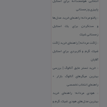
انتخابی هوشمندانه برای استایل
پاییزی و زمستانی
پالتو مردانه؛ راهنمای خرید، مدل‌ها
::
و ست‌كردن برای یك استایل
زمستانی شیك
ژاكت مردانه | راهنمای خرید ژاكت
::
شیك، گرم و كاربردی برای استایل
آقایان
خرید تستر عایق آنالوگ | بررسی
::
بهترین میگرهای آنالوگ بازار +
راهنمای انتخاب تخصصی
هودی مردانه؛ راهنمای خرید
::
بهترین مدل‌های هودی شیك، گرم و