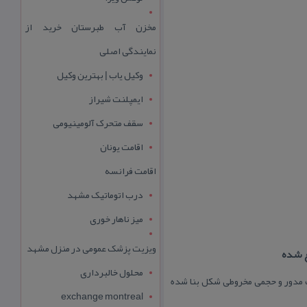
مخزن آب طبرستان خرید از
نمایندگی اصلی
وکیل یاب | بهترین وکیل
ایمپلنت شیراز
سقف متحرک آلومینیومی
اقامت یونان
اقامت فرانسه
درب اتوماتیک مشهد
میز ناهار خوری
ویزیت پزشک عمومی در منزل مشهد
ع شده
محلول خالبرداری
رت مدور و حجمی مخروطی شكل بنا شده
exchange montreal