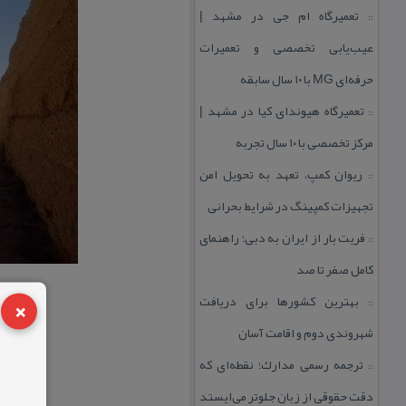
تعمیرگاه ام جی در مشهد |
::
عیب‌یابی تخصصی و تعمیرات
حرفه‌ای MG با ۱۰ سال سابقه
تعمیرگاه هیوندای كیا در مشهد |
::
مركز تخصصی با ۱۰ سال تجربه
ریوان كمپ، تعهد به تحویل امن
::
تجهیزات كمپینگ در شرایط بحرانی
فریت بار از ایران به دبی؛ راهنمای
::
كامل صفر تا صد
×
بهترین كشورها برای دریافت
::
شهروندی دوم و اقامت آسان
ترجمه رسمی مدارك؛ نقطه‌ای كه
::
دقت حقوقی از زبان جلوتر می‌ایستد