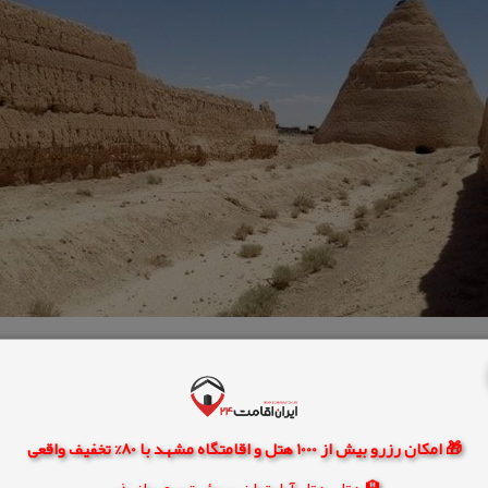
🎁 امکان رزرو بیش از 1000 هتل و اقامتگاه مشهد با 80% تخفیف واقعی
🏨 هتل، هتل آپارتمان، سوئیت و مهمانپذیر