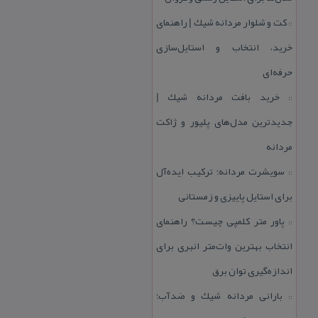
كت و شلوار مردانه شیك | راهنمای
::
خرید، انتخاب و استایل‌سازی
حرفه‌ای
خرید بافت مردانه شیك |
::
جدیدترین مدل‌های پلیور و ژاكت
مردانه
سویشرت مردانه؛ تركیب ایده‌آل
::
برای استایل پاییزی و زمستانی
پاور متر كلمپی چیست؟ راهنمای
::
انتخاب بهترین وات‌متر انبری برای
اندازه‌گیری توان برق
بارانی مردانه شیك و ضدآب؛
::