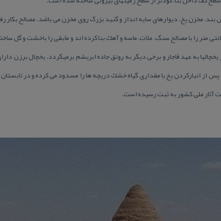
 بخش عمده، حوض بند، مخزن یخ، دیوارهای سایه انداز و گنبد بزرگ روی مخزن می باشد. مصالح بكا
 و آهك است كه ابتدا حدود ۵۰ سانتی متر را با مصالح سنگ، ملات، ماسه و آهك بنا كرده اند و مابقی را باخشت 
خچالها به عهد قاجار و برخی دیگر به رونق جاده ابریشم برمیگردد. یخچال برزن دارا
 پس از انباركردن یخ با مقداری گیاه خشك دریچه ها را مسدود می كرده و در تابستان ا