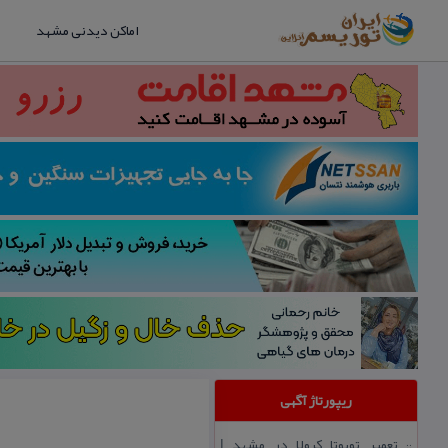
اماکن دیدنی مشهد
ریپورتاژ آگهی
تعمیر تویوتا كرولا در مشهد |
::