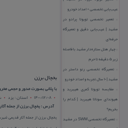
عیب‌یابی تخصصی + امداد خودرو
تعمیر تخصصی تویوتا پرادو در
::
مشهد | عیب‌یابی دقیق و تعمیرگاه
حرفه‌ای
چهار هتل‌ ستاره‌دار مشهد با فاصله
::
زیر 5 دقیقه تا حرم
تعمیرگاه تخصصی رنو داستر در
::
یخچال برزن
مشهد | ۱۰ سال تجربه و امداد خودرو
با پلانی بصورت مدور و حجمی مخ
مقایسه تویوتا كمری هیبرید و
::
1400/12/08
استان : يزد
ش
هیوندای سوناتا هیبرید | كدام را
آدرس : یخچال برزن از جمله آثا
بخریم؟
یخچال برزن از جمله آثار قدیمی شهرس
تعمیرگاه تخصصی SWM در مشهد
::
است. ارتفاع این بنا حدود۲۰ متر است سطح كف داخل بنا، گودتر از سطح زمینهای بیرونی ساخته شده است.