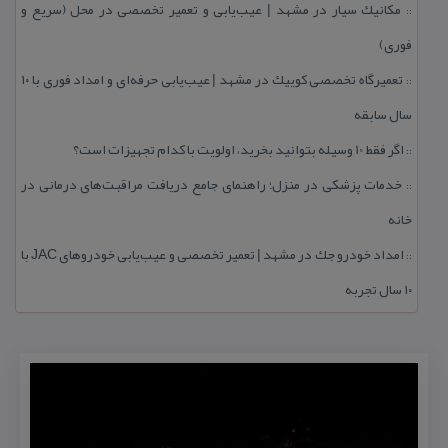
مكانیك سیار در مشهد | عیب‌یابی و تعمیر تخصصی در محل (سریع و
::
فوری)
تعمیرگاه تخصصی كوییك در مشهد | عیب‌یابی حرفه‌ای و امداد فوری با ۱۰
::
سال سابقه
اگر فقط 10 وسیله بتوانید بخرید، اولویت با كدام تجهیزات است؟
::
خدمات پزشكی در منزل؛ راهنمای جامع دریافت مراقبت‌های درمانی در
::
خانه
امداد خودرو جك در مشهد | تعمیر تخصصی و عیب‌یابی خودروهای JAC با
::
۱۰ سال تجربه