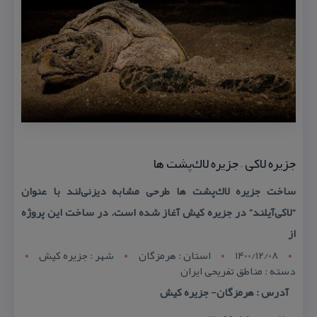
جزیره لاكی – جزیره لاك‌پشت ‌ها
ساخت جزیره لاك‌پشت ها طرحی مشابه دیزنی‌لند با عنوان
“لاكی‌آیلند” در جزیره كیش آغاز شده است. در ساخت این پروژه
از
1400/12/08
استان : هرمزگان
شهر : جزيره کيش
دسته : مناطق تفریحی ایران
آدرس : هرمزگان- جزیره كیش