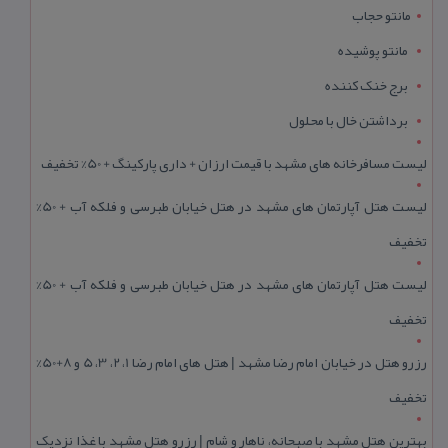
مانتو حجاب
مانتو پوشیده
برج خنک کننده
برداشتن خال با محلول
لیست مسافرخانه های مشهد با قیمت ارزان + داری پارکینگ + 50% تخفیف
لیست هتل آپارتمان های مشهد در هتل خیابان طبرسی و فلکه آب + 50%
تخفیف
لیست هتل آپارتمان های مشهد در هتل خیابان طبرسی و فلکه آب + 50%
تخفیف
رزرو هتل در خیابان امام رضا مشهد | هتل‌ های امام رضا 1، 2، 3، 5 و 8+50%
تخفیف
بهترین هتل مشهد با صبحانه، ناهار و شام | رزرو هتل مشهد با غذا نزدیک