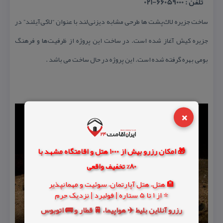
تلفن : 66059000-021
ساخت جزیره لاك‌پشت ها طرحی مشابه دیزنی‌لند با عنوان “لاكی‌آیلند” در
جزیره كیش آغاز شده است. در ساخت این پروژه از ظرفیت‌ها و فرهنگ
بومی بهره گرفته شده است. این پروژه در حال ساخت می باشد .
×
🎁 امکان رزرو بیش از 1000 هتل و اقامتگاه مشهد با
80% تخفیف واقعی
🏨 هتل، هتل آپارتمان، سوئیت و مهمانپذیر
⭐ از 1 تا 5 ستاره | فولبرد | نزدیک حرم
رزرو آنلاین بلیط ✈️ هواپیما، 🚆 قطار و 🚌 اتوبوس