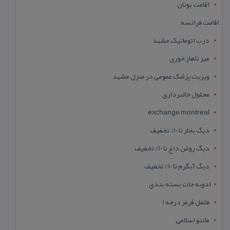
اقامت یونان
اقامت فرانسه
درب اتوماتیک مشهد
میز ناهار خوری
ویزیت پزشک عمومی در منزل مشهد
محلول خالبرداری
exchange montreal
دیگ بخار تا 10% تخفیف
دیگ روغن داغ تا 10% تخفیف
دیگ آبگرم تا 10% تخفیف
ادویه جات بسته بندی
فلفل قرمز درجه 1
مانتو اسلامی