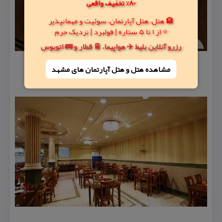
80% تخفیف واقعی
🏨 هتل، هتل آپارتمان، سوئیت و مهمانپذیر
⭐ از 1 تا 5 ستاره | فولبرد | نزدیک حرم
رزرو آنلاین بلیط ✈️ هواپیما، 🚆 قطار و 🚌 اتوبوس
مشاهده هتل و هتل‌ آپارتمان های مشهد