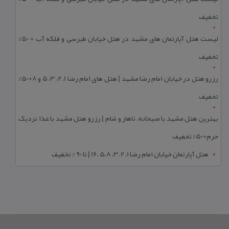
تخفیف
لیست هتل آپارتمان های مشهد در هتل خیابان طبرسی و فلکه آب + 50%
تخفیف
رزرو هتل در خیابان امام رضا مشهد | هتل‌ های امام رضا 1، 2، 3، 5 و 8+50%
تخفیف
بهترین هتل مشهد با صبحانه، ناهار و شام | رزرو هتل مشهد با غذا نزدیک
حرم+50% تخفیف
هتل آپارتمان خیابان امام رضا 1، 2، 3، 5،8 ،16 | تا 90 % تخفیف