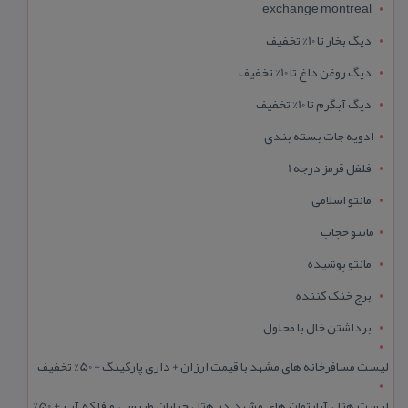
exchange montreal
دیگ بخار تا 10% تخفیف
دیگ روغن داغ تا 10% تخفیف
دیگ آبگرم تا 10% تخفیف
ادویه جات بسته بندی
فلفل قرمز درجه 1
مانتو اسلامی
مانتو حجاب
مانتو پوشیده
برج خنک کننده
برداشتن خال با محلول
لیست مسافرخانه های مشهد با قیمت ارزان + داری پارکینگ + 50% تخفیف
لیست هتل آپارتمان های مشهد در هتل خیابان طبرسی و فلکه آب + 50%