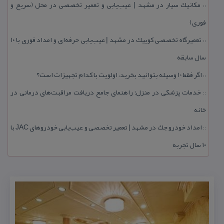
مكانیك سیار در مشهد | عیب‌یابی و تعمیر تخصصی در محل (سریع و
::
فوری)
تعمیرگاه تخصصی كوییك در مشهد | عیب‌یابی حرفه‌ای و امداد فوری با ۱۰
::
سال سابقه
اگر فقط 10 وسیله بتوانید بخرید، اولویت با كدام تجهیزات است؟
::
خدمات پزشكی در منزل؛ راهنمای جامع دریافت مراقبت‌های درمانی در
::
خانه
امداد خودرو جك در مشهد | تعمیر تخصصی و عیب‌یابی خودروهای JAC با
::
۱۰ سال تجربه