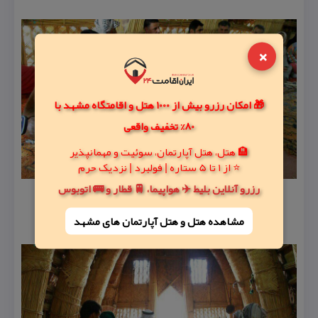
×
🎁 امکان رزرو بیش از 1000 هتل و اقامتگاه مشهد با
80% تخفیف واقعی
🏨 هتل، هتل آپارتمان، سوئیت و مهمانپذیر
⭐ از 1 تا 5 ستاره | فولبرد | نزدیک حرم
رزرو آنلاین بلیط ✈️ هواپیما، 🚆 قطار و 🚌 اتوبوس
مشاهده هتل و هتل‌ آپارتمان های مشهد