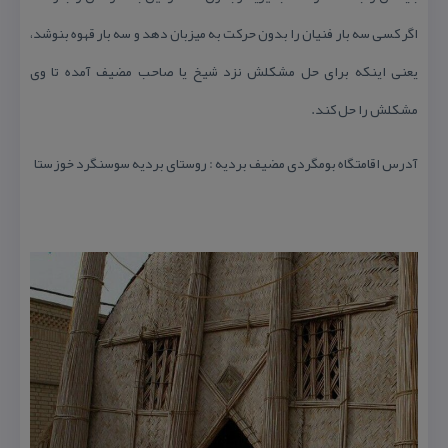
اگر كسی سه بار فنیان را بدون حركت به میزبان دهد و سه بار قهوه بنوشد،
یعنی اینكه برای حل مشكلش نزد شیخ یا صاحب مضیف آمده تا وی
مشكلش را حل كند.
آدرس اقامتگاه بومگردی مضیف بردیه : روستای بردیه سوسنگرد خوزستا