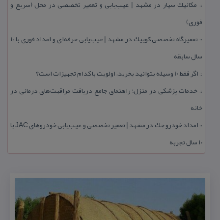
مكانیك سیار در مشهد | عیب‌یابی و تعمیر تخصصی در محل (سریع و
::
فوری)
تعمیرگاه تخصصی كوییك در مشهد | عیب‌یابی حرفه‌ای و امداد فوری با ۱۰
::
سال سابقه
اگر فقط 10 وسیله بتوانید بخرید، اولویت با كدام تجهیزات است؟
::
خدمات پزشكی در منزل؛ راهنمای جامع دریافت مراقبت‌های درمانی در
::
خانه
امداد خودرو جك در مشهد | تعمیر تخصصی و عیب‌یابی خودروهای JAC با
::
۱۰ سال تجربه