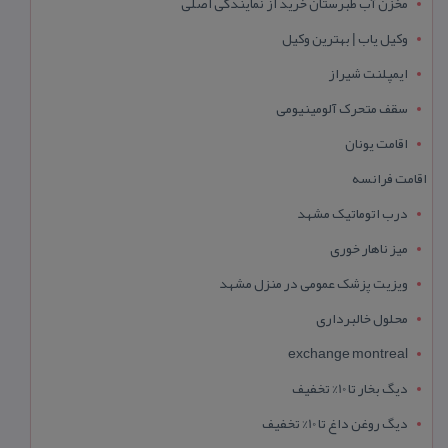
مخزن آب طبرستان خرید از نمایندگی اصلی
وکیل یاب | بهترین وکیل
ایمپلنت شیراز
سقف متحرک آلومینیومی
اقامت یونان
اقامت فرانسه
درب اتوماتیک مشهد
میز ناهار خوری
ویزیت پزشک عمومی در منزل مشهد
محلول خالبرداری
exchange montreal
دیگ بخار تا 10% تخفیف
دیگ روغن داغ تا 10% تخفیف