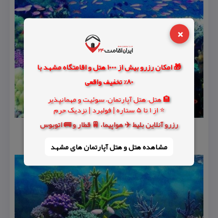
×
🎁 امکان رزرو بیش از 1000 هتل و اقامتگاه مشهد با
80% تخفیف واقعی
🏨 هتل، هتل آپارتمان، سوئیت و مهمانپذیر
⭐ از 1 تا 5 ستاره | فولبرد | نزدیک حرم
رزرو آنلاین بلیط ✈️ هواپیما، 🚆 قطار و 🚌 اتوبوس
مشاهده هتل و هتل‌ آپارتمان های مشهد