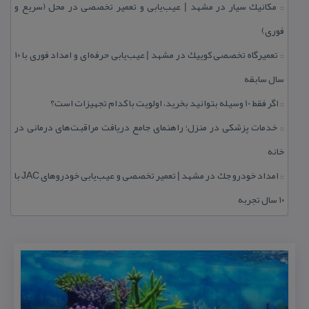
مكانیك سیار در مشهد | عیب‌یابی و تعمیر تخصصی در محل (سریع و
::
فوری)
تعمیرگاه تخصصی كوییك در مشهد | عیب‌یابی حرفه‌ای و امداد فوری با ۱۰
::
سال سابقه
اگر فقط 10 وسیله بتوانید بخرید، اولویت با كدام تجهیزات است؟
::
خدمات پزشكی در منزل؛ راهنمای جامع دریافت مراقبت‌های درمانی در
::
خانه
امداد خودرو جك در مشهد | تعمیر تخصصی و عیب‌یابی خودروهای JAC با
::
۱۰ سال تجربه