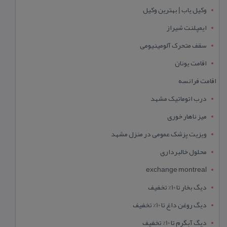
وکیل یاب | بهترین وکیل
ایمپلنت شیراز
سقف متحرک آلومینیومی
اقامت یونان
اقامت فرانسه
درب اتوماتیک مشهد
میز ناهار خوری
ویزیت پزشک عمومی در منزل مشهد
محلول خالبرداری
exchange montreal
دیگ بخار تا 10% تخفیف
دیگ روغن داغ تا 10% تخفیف
دیگ آبگرم تا 10% تخفیف