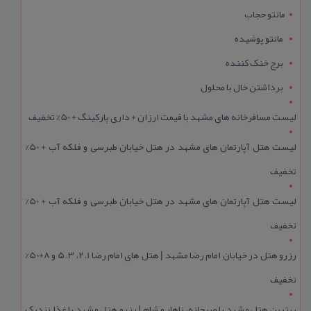
مانتو حجاب
مانتو پوشیده
برج خنک کننده
برداشتن خال با محلول
لیست مسافرخانه های مشهد با قیمت ارزان + داری پارکینگ + 50% تخفیف
لیست هتل آپارتمان های مشهد در هتل خیابان طبرسی و فلکه آب + 50%
تخفیف
لیست هتل آپارتمان های مشهد در هتل خیابان طبرسی و فلکه آب + 50%
تخفیف
رزرو هتل در خیابان امام رضا مشهد | هتل‌ های امام رضا 1، 2، 3، 5 و 8+50%
تخفیف
بهترین هتل مشهد با صبحانه، ناهار و شام | رزرو هتل مشهد با غذا نزدیک