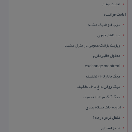
اقامت یونان
اقامت فرانسه
درب اتوماتیک مشهد
میز ناهار خوری
ویزیت پزشک عمومی در منزل مشهد
محلول خالبرداری
exchange montreal
دیگ بخار تا 10% تخفیف
دیگ روغن داغ تا 10% تخفیف
دیگ آبگرم تا 10% تخفیف
ادویه جات بسته بندی
فلفل قرمز درجه 1
مانتو اسلامی