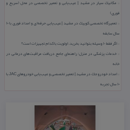
مكانیك سیار در مشهد | عیب‌یابی و تعمیر تخصصی در محل (سریع و
::
فوری)
تعمیرگاه تخصصی كوییك در مشهد | عیب‌یابی حرفه‌ای و امداد فوری با ۱۰
::
سال سابقه
اگر فقط 10 وسیله بتوانید بخرید، اولویت با كدام تجهیزات است؟
::
خدمات پزشكی در منزل؛ راهنمای جامع دریافت مراقبت‌های درمانی در
::
خانه
امداد خودرو جك در مشهد | تعمیر تخصصی و عیب‌یابی خودروهای JAC با
::
۱۰ سال تجربه