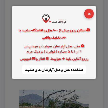
×
🎁 امکان رزرو بیش از 1000 هتل و اقامتگاه مشهد با
80% تخفیف واقعی
🏨 هتل، هتل آپارتمان، سوئیت و مهمانپذیر
⭐ از 1 تا 5 ستاره | فولبرد | نزدیک حرم
رزرو آنلاین بلیط ✈️ هواپیما، 🚆 قطار و 🚌 اتوبوس
مشاهده هتل و هتل‌ آپارتمان های مشهد