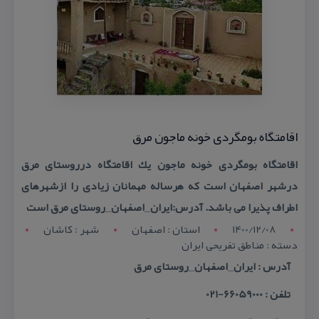
اقامتگاه بومگردی خونه ماجون مرق
اقامتگاه بومگردی خونه ماجون یك اقامتگاه درروستای مرق
درشهر اصفهان است كه هرساله مهمانان زیادی را ازشهرهای
اطراف پذیرا می باشد. آدرس:ایران_اصفهان_روستای مرق است
1400/12/08
استان : اصفهان
شهر : کاشان
دسته : مناطق تفریحی ایران
آدرس : ایران_اصفهان_روستای مرق
تلفن : 66059000-021