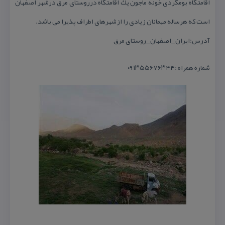
اقامتگاه بومگردی خونه ماجون یك اقامتگاه درروستای مرق درشهر اصفهان
است كه هرساله مهمانان زیادی را ازشهرهای اطراف پذیرا می باشد.
آدرس:ایران_اصفهان_روستای مرق
شماره همراه :۰۹۱۳۵۵۶۷۶۳۴۴