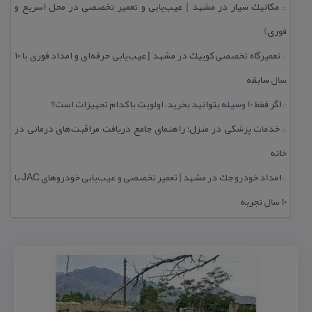
مكانیك سیار در مشهد | عیب‌یابی و تعمیر تخصصی در محل (سریع و
::
فوری)
تعمیرگاه تخصصی كوییك در مشهد | عیب‌یابی حرفه‌ای و امداد فوری با ۱۰
::
سال سابقه
اگر فقط 10 وسیله بتوانید بخرید، اولویت با كدام تجهیزات است؟
::
خدمات پزشكی در منزل؛ راهنمای جامع دریافت مراقبت‌های درمانی در
::
خانه
امداد خودرو جك در مشهد | تعمیر تخصصی و عیب‌یابی خودروهای JAC با
::
۱۰ سال تجربه