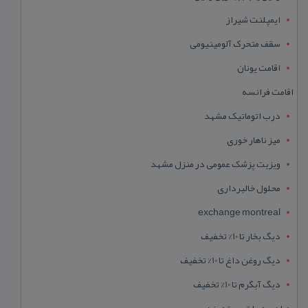
ایمپلنت شیراز
سقف متحرک آلومینیومی
اقامت یونان
اقامت فرانسه
درب اتوماتیک مشهد
میز ناهار خوری
ویزیت پزشک عمومی در منزل مشهد
محلول خالبرداری
exchange montreal
دیگ بخار تا 10% تخفیف
دیگ روغن داغ تا 10% تخفیف
دیگ آبگرم تا 10% تخفیف