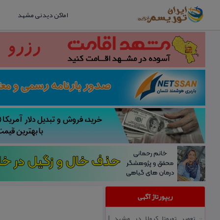
اماکن دیدنی مشهد
ریپورتاژ آگهی
تعمیر تویوتا كرولا در مشهد |
::