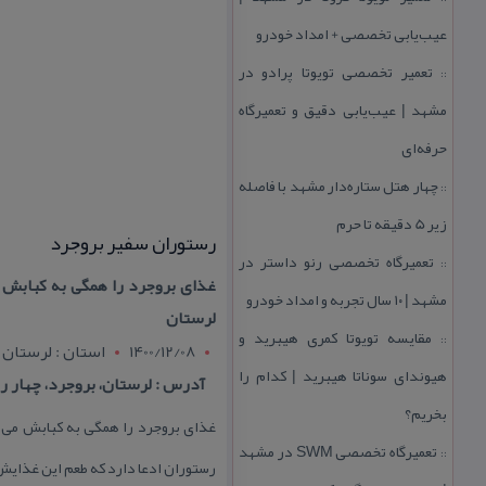
عیب‌یابی تخصصی + امداد خودرو
تعمیر تخصصی تویوتا پرادو در
::
مشهد | عیب‌یابی دقیق و تعمیرگاه
حرفه‌ای
چهار هتل‌ ستاره‌دار مشهد با فاصله
::
زیر 5 دقیقه تا حرم
رستوران سفیر بروجرد
تعمیرگاه تخصصی رنو داستر در
::
غذای بروجرد را همگی به كبابش 
مشهد | ۱۰ سال تجربه و امداد خودرو
لرستان
مقایسه تویوتا كمری هیبرید و
::
1400/12/08
استان : لرستان
هیوندای سوناتا هیبرید | كدام را
آدرس : لرستان، بروجرد، چهار را
بخریم؟
غذای بروجرد را همگی به كبابش می ش
تعمیرگاه تخصصی SWM در مشهد
::
رستوران ادعا دارد كه طعم این غذایش ب