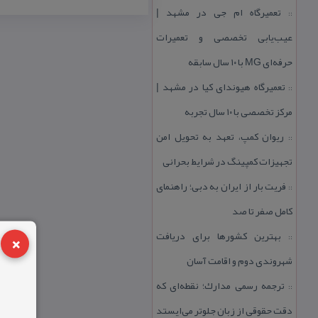
تعمیرگاه ام جی در مشهد |
::
عیب‌یابی تخصصی و تعمیرات
حرفه‌ای MG با ۱۰ سال سابقه
تعمیرگاه هیوندای كیا در مشهد |
::
مركز تخصصی با ۱۰ سال تجربه
ریوان كمپ، تعهد به تحویل امن
::
تجهیزات كمپینگ در شرایط بحرانی
فریت بار از ایران به دبی؛ راهنمای
::
كامل صفر تا صد
×
بهترین كشورها برای دریافت
::
شهروندی دوم و اقامت آسان
ترجمه رسمی مدارك؛ نقطه‌ای كه
::
دقت حقوقی از زبان جلوتر می‌ایستد