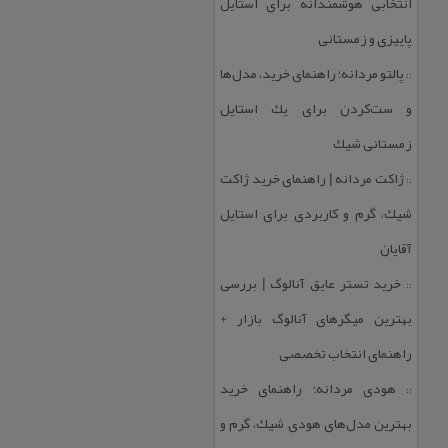
انتخابی هوشمندانه برای استایل
پاییزی و زمستانی
پالتو مردانه؛ راهنمای خرید، مدل‌ها
::
و ست‌كردن برای یك استایل
زمستانی شیك
ژاكت مردانه | راهنمای خرید ژاكت
::
شیك، گرم و كاربردی برای استایل
آقایان
خرید تستر عایق آنالوگ | بررسی
::
بهترین میگرهای آنالوگ بازار +
راهنمای انتخاب تخصصی
هودی مردانه؛ راهنمای خرید
::
بهترین مدل‌های هودی شیك، گرم و