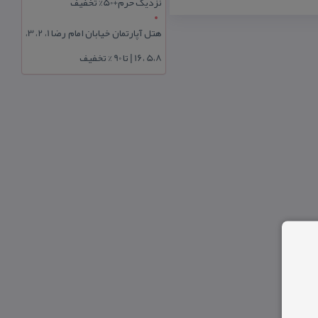
نزدیک حرم+50% تخفیف
هتل آپارتمان خیابان امام رضا 1، 2، 3،
5،8 ،16 | تا 90 % تخفیف