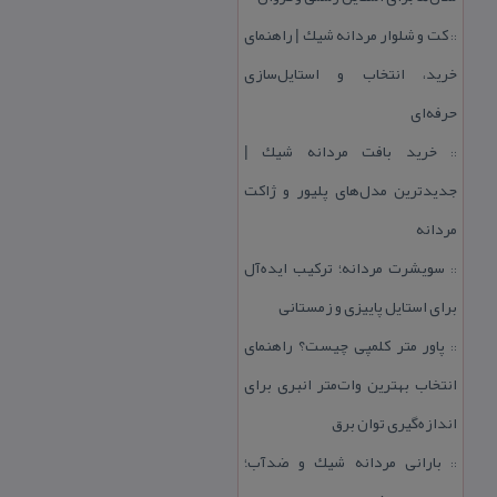
كت و شلوار مردانه شیك | راهنمای
::
خرید، انتخاب و استایل‌سازی
حرفه‌ای
خرید بافت مردانه شیك |
::
جدیدترین مدل‌های پلیور و ژاكت
مردانه
سویشرت مردانه؛ تركیب ایده‌آل
::
برای استایل پاییزی و زمستانی
پاور متر كلمپی چیست؟ راهنمای
::
انتخاب بهترین وات‌متر انبری برای
اندازه‌گیری توان برق
بارانی مردانه شیك و ضدآب؛
::