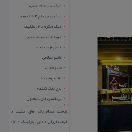
دیگ بخار تا 10% تخفیف
دیگ روغن داغ تا 10% تخفیف
دیگ آبگرم تا 10% تخفیف
ادویه جات بسته بندی
فلفل قرمز درجه 1
مانتو اسلامی
مانتو حجاب
مانتو پوشیده
برج خنک کننده
برداشتن خال با محلول
لیست مسافرخانه های مشهد با
قیمت ارزان + داری پارکینگ + 50%
تخفیف