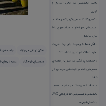
تعمیر تخصصی در محل (سریع و
فوری)
تعمیرگاه تخصصی كوییك در مشهد
::
| عیب‌یابی حرفه‌ای و امداد فوری با ۱۰
سال سابقه
اگر فقط 10 وسیله بتوانید بخرید،
::
اماكن دیدنی خرم آباد
جاذبه های 
اولویت با كدام تجهیزات است؟
خدمات پزشكی در منزل؛ راهنمای
::
دیدنیهای خرم آباد
رستوران های خر
جامع دریافت مراقبت‌های درمانی در
خانه
امداد خودرو جك در مشهد | تعمیر
::
تخصصی و عیب‌یابی خودروهای JAC
با ۱۰ سال تجربه