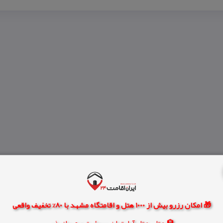
🎁 امکان رزرو بیش از 1000 هتل و اقامتگاه مشهد با 80% تخفیف واقعی
🏨 هتل، هتل آپارتمان، سوئیت و مهمانپذیر