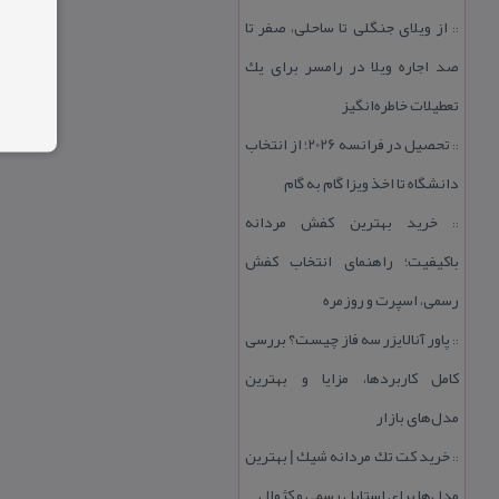
از ویلای جنگلی تا ساحلی، صفر تا
::
صد اجاره ویلا در رامسر برای یك
تعطیلات خاطره‌انگیز
تحصیل در فرانسه 2026؛ از انتخاب
::
دانشگاه تا اخذ ویزا گام به گام
خرید بهترین كفش مردانه
::
باكیفیت؛ راهنمای انتخاب كفش
رسمی، اسپرت و روزمره
پاور آنالایزر سه فاز چیست؟ بررسی
::
كامل كاربردها، مزایا و بهترین
مدل‌های بازار
خرید كت تك مردانه شیك | بهترین
::
مدل‌ها برای استایل رسمی و كژوال