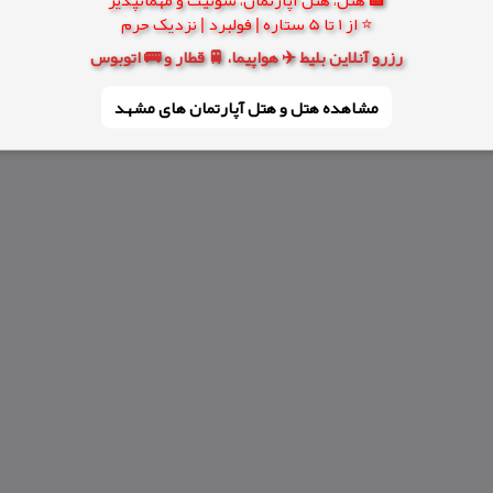
⭐ از 1 تا 5 ستاره | فولبرد | نزدیک حرم
رزرو آنلاین بلیط ✈️ هواپیما، 🚆 قطار و 🚌 اتوبوس
مشاهده هتل و هتل‌ آپارتمان های مشهد