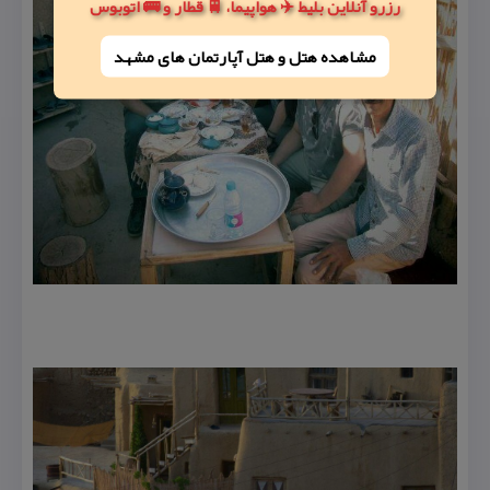
رزرو آنلاین بلیط ✈️ هواپیما، 🚆 قطار و 🚌 اتوبوس
مشاهده هتل و هتل‌ آپارتمان های مشهد