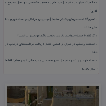
مكانیك سیار در مشهد | عیب‌یابی و تعمیر تخصصی در محل (سریع و
::
فوری)
تعمیرگاه تخصصی كوییك در مشهد | عیب‌یابی حرفه‌ای و امداد فوری با ۱۰
::
سال سابقه
اگر فقط 10 وسیله بتوانید بخرید، اولویت با كدام تجهیزات است؟
::
خدمات پزشكی در منزل؛ راهنمای جامع دریافت مراقبت‌های درمانی در
::
خانه
امداد خودرو جك در مشهد | تعمیر تخصصی و عیب‌یابی خودروهای JAC با
::
۱۰ سال تجربه