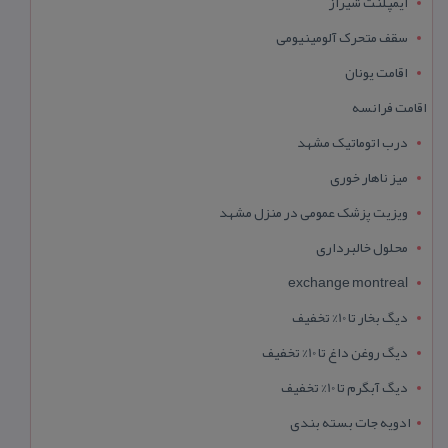
ایمپلنت شیراز
سقف متحرک آلومینیومی
اقامت یونان
اقامت فرانسه
درب اتوماتیک مشهد
میز ناهار خوری
ویزیت پزشک عمومی در منزل مشهد
محلول خالبرداری
exchange montreal
دیگ بخار تا 10% تخفیف
دیگ روغن داغ تا 10% تخفیف
دیگ آبگرم تا 10% تخفیف
ادویه جات بسته بندی