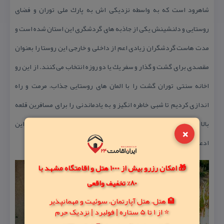
شاهرود است كه به واسطه نزدیكی اش به پارك ملی توران و فضای
روستایی و دلنشینش یكی از جاذبه های گردشگری این استان شده است و
مدت هاست گردشگران زیادی اعم از داخلی و خارجی این روستا را بعنوان
مقصدی برای گشت و گذار و سفر یك یا دو روزه انتخاب می كنند. از این رو
اخانه سنتی توران گشت را با المان های روستایی جذاب، مرمت و راه
اندازی كردیم تا شبی خاطره انگیز و به یادماندنی را برای مسافرین قلعه
بالا رقم زنیم. پیشنهاد می كنیم شبی را در این اقامتگاه بگذرانید و این
×
ادعا را محك بزنید.
🎁 امکان رزرو بیش از 1000 هتل و اقامتگاه مشهد با
80% تخفیف واقعی
🏨 هتل، هتل آپارتمان، سوئیت و مهمانپذیر
⭐ از 1 تا 5 ستاره | فولبرد | نزدیک حرم