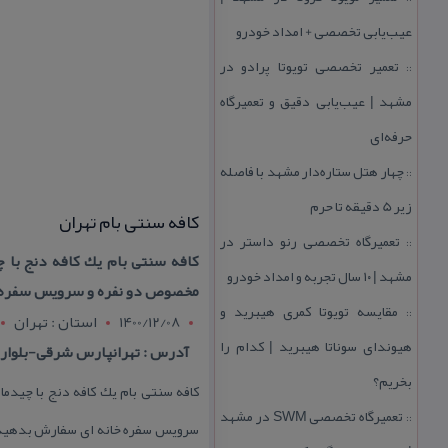
عیب‌یابی تخصصی + امداد خودرو
تعمیر تخصصی تویوتا پرادو در
::
مشهد | عیب‌یابی دقیق و تعمیرگاه
حرفه‌ای
چهار هتل‌ ستاره‌دار مشهد با فاصله
::
زیر 5 دقیقه تا حرم
كافه سنتی بام تهران
تعمیرگاه تخصصی رنو داستر در
::
كافه سنتی بام یك كافه دنج با چی
مشهد | ۱۰ سال تجربه و امداد خودرو
مخصوص دو نفره و سرویس سفره 
مقایسه تویوتا كمری هیبرید و
::
1400/12/08
استان : تهران
هیوندای سوناتا هیبرید | كدام را
آدرس : تهرانپارس شرقی-بلوار شاهد(پروین)
بخریم؟
كافه سنتی بام یك كافه دنج با چیدما
تعمیرگاه تخصصی SWM در مشهد
::
سرویس سفره خانه ای سفارش بدهید. 