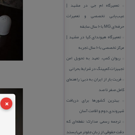
تعمیرگاه ام جی در مشهد |
::
عیب‌یابی تخصصی و تعمیرات
حرفه‌ای MG با ۱۰ سال سابقه
تعمیرگاه هیوندای كیا در مشهد |
::
مركز تخصصی با ۱۰ سال تجربه
ریوان كمپ، تعهد به تحویل امن
::
تجهیزات كمپینگ در شرایط بحرانی
فریت بار از ایران به دبی؛ راهنمای
::
كامل صفر تا صد
×
بهترین كشورها برای دریافت
::
شهروندی دوم و اقامت آسان
ترجمه رسمی مدارك؛ نقطه‌ای كه
::
دقت حقوقی از زبان جلوتر می‌ایستد