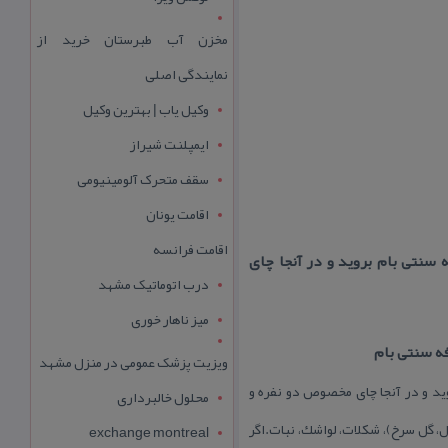
مخزن آب طبرستان خرید از
نمایندگی اصلی
وکیل یاب | بهترین وکیل
ایمپلنت شیراز
سقف متحرک آلومینیومی
اقامت یونان
اقامت فرانسه
ه سنتی بام بروید و در آنجا چای
درب اتوماتیک مشهد
میز ناهار خوری
ویزیت پزشک عمومی در منزل مشهد
وید و در آنجا چای مخصوص دو نفره و
محلول خالبرداری
گل سرخ)، شكلات، لواشك، نبات.اگر
exchange montreal