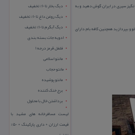
انگیز سیری در ایران گوش دهید و به
دیگ بخار تا 10% تخفیف
دیگ روغن داغ تا 10% تخفیف
دیگ آبگرم تا 10% تخفیف
 و بپردازید همچنین كافه بام دارای
ادویه جات بسته بندی
فلفل قرمز درجه 1
مانتو اسلامی
مانتو حجاب
مانتو پوشیده
برج خنک کننده
برداشتن خال با محلول
لیست مسافرخانه های مشهد با
قیمت ارزان + داری پارکینگ + 50%
تخفیف