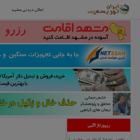
اماکن دیدنی مشهد
ریپورتاژ آگهی
تعمیر تویوتا كرولا در مشهد |
::