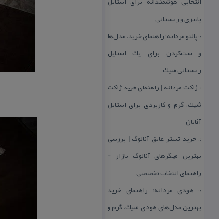
انتخابی هوشمندانه برای استایل
پاییزی و زمستانی
پالتو مردانه؛ راهنمای خرید، مدل‌ها
::
و ست‌كردن برای یك استایل
زمستانی شیك
ژاكت مردانه | راهنمای خرید ژاكت
::
شیك، گرم و كاربردی برای استایل
آقایان
خرید تستر عایق آنالوگ | بررسی
::
بهترین میگرهای آنالوگ بازار +
راهنمای انتخاب تخصصی
هودی مردانه؛ راهنمای خرید
::
بهترین مدل‌های هودی شیك، گرم و