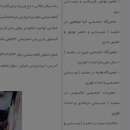
| تعمیر موتور، گیربكس و عیب‌یابی
به دنبال مكانی دنج و زیبا برای گذر
برق
كافه سنتی بام تهرانپارس مراجعه كنید
تعمیرگاه تخصصی كیا موهاوی در
::
شما می توانید علاوه بر نوش جان كرد
مشهد | عیب‌یابی و تعمیر موتور و
كنسول بازی پلی استیشن ps4می باشد.
تعلیق بادی
تعمیرگاه تخصصی چری در مشهد |
::
شماره تلفن كافه سنتی بام: ۰۹۳۵۹۳۶۲۸۳۳
۱۰ سال تجربه و امداد خودرو
آدرس: تهرانپارس شرقی-بلوار شاهد(پروین)-بالاتر 
تعمیرگاه هایما در مشهد | عیب‌یابی
::
تخصصی و امداد فوری
تعمیرات تخصصی لكسوس در
::
مشهد | عیب‌یابی حرفه‌ای و امداد
فوری
مكانیك سیار در مشهد | عیب‌یابی و
::