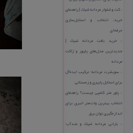
كت و شلوار مردانه شیك | راهنمای
::
خرید، انتخاب و استایل‌سازی
حرفه‌ای
خرید بافت مردانه شیك |
::
جدیدترین مدل‌های پلیور و ژاكت
مردانه
سویشرت مردانه؛ تركیب ایده‌آل
::
برای استایل پاییزی و زمستانی
پاور متر كلمپی چیست؟ راهنمای
::
انتخاب بهترین وات‌متر انبری برای
اندازه‌گیری توان برق
بارانی مردانه شیك و ضدآب؛
::