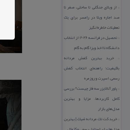
از ویلای جنگلی تا ساحلی، صفر تا
::
صد اجاره ویلا در رامسر برای یك
تعطیلات خاطره‌انگیز
تحصیل در فرانسه 2026؛ از انتخاب
::
دانشگاه تا اخذ ویزا گام به گام
خرید بهترین كفش مردانه
::
باكیفیت؛ راهنمای انتخاب كفش
رسمی، اسپرت و روزمره
پاور آنالایزر سه فاز چیست؟ بررسی
::
كامل كاربردها، مزایا و بهترین
مدل‌های بازار
خرید كت تك مردانه شیك | بهترین
::
مدل‌ها برای استایل رسمی و كژوال