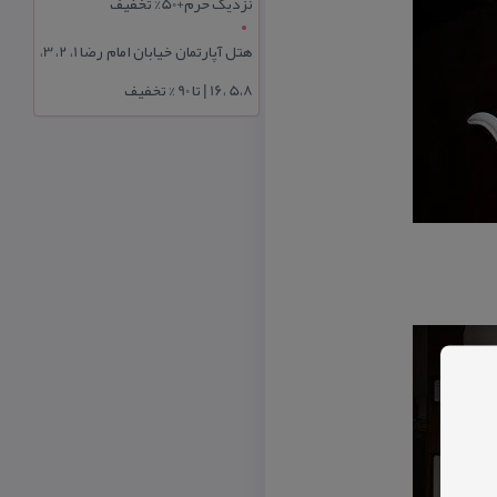
نزدیک حرم+50% تخفیف
هتل آپارتمان خیابان امام رضا 1، 2، 3،
5،8 ،16 | تا 90 % تخفیف