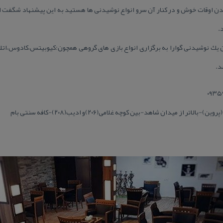
اندن اوقات خوش و در كنار آن سرو انواع نوشیدنی ها هستید به این پیشنهاد شگفت 
.
ن یك نوشیدنی گوارا به برگزاری انواع بازی های گروهی همچون:كیوبیتس،كادوس،اتللو
از میدان شاهد-بین كوچه غلامی(۲۰۶)و ادیب(۲۰۸)-كافه سنتی بام