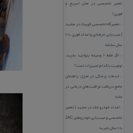
تعمیر تخصصی در محل (سریع و
فوری)
تعمیرگاه تخصصی كوییك در مشهد
::
| عیب‌یابی حرفه‌ای و امداد فوری با ۱۰
سال سابقه
اگر فقط 10 وسیله بتوانید بخرید،
::
اولویت با كدام تجهیزات است؟
خدمات پزشكی در منزل؛ راهنمای
::
جامع دریافت مراقبت‌های درمانی در
خانه
امداد خودرو جك در مشهد | تعمیر
::
تخصصی و عیب‌یابی خودروهای JAC
با ۱۰ سال تجربه