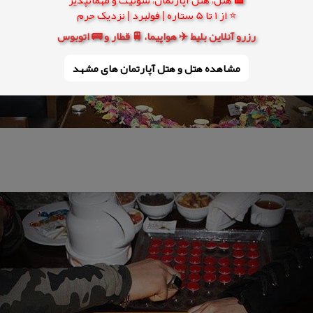
⭐ از 1 تا 5 ستاره | فولبرد | نزدیک حرم
رزرو آنلاین بلیط ✈️ هواپیما، 🚆 قطار و 🚌 اتوبوس
مشاهده هتل و هتل‌ آپارتمان های مشهد