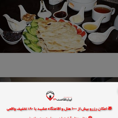
🎁 امکان رزرو بیش از 1000 هتل و اقامتگاه مشهد با 80% تخفیف واقعی
🏨 هتل، هتل آپارتمان، سوئیت و مهمانپذیر