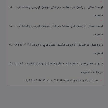
لیست هتل آپارتمان های مشهد در هتل خیابان طبرسی و فلکه آب + 50%
تخفیف
لیست هتل آپارتمان های مشهد در هتل خیابان طبرسی و فلکه آب + 50%
تخفیف
رزرو هتل در خیابان امام رضا مشهد | هتل‌ های امام رضا 1، 2، 3، 5 و 8+50%
تخفیف
بهترین هتل مشهد با صبحانه، ناهار و شام | رزرو هتل مشهد با غذا نزدیک
حرم+50% تخفیف
هتل آپارتمان خیابان امام رضا 1، 2، 3، 5،8 ،16 | تا 90 % تخفیف