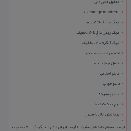
محلول خالبرداری
exchange montreal
دیگ بخار تا 10% تخفیف
دیگ روغن داغ تا 10% تخفیف
دیگ آبگرم تا 10% تخفیف
ادویه جات بسته بندی
فلفل قرمز درجه 1
مانتو اسلامی
مانتو حجاب
مانتو پوشیده
برج خنک کننده
برداشتن خال با محلول
لیست مسافرخانه های مشهد با قیمت ارزان + داری پارکینگ + 50% تخفیف