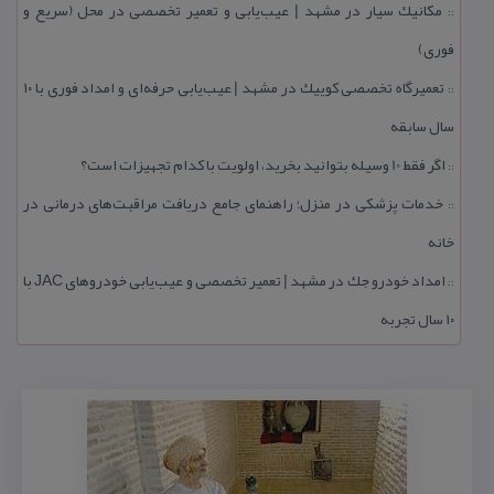
مكانیك سیار در مشهد | عیب‌یابی و تعمیر تخصصی در محل (سریع و
::
فوری)
تعمیرگاه تخصصی كوییك در مشهد | عیب‌یابی حرفه‌ای و امداد فوری با ۱۰
::
سال سابقه
اگر فقط 10 وسیله بتوانید بخرید، اولویت با كدام تجهیزات است؟
::
خدمات پزشكی در منزل؛ راهنمای جامع دریافت مراقبت‌های درمانی در
::
خانه
امداد خودرو جك در مشهد | تعمیر تخصصی و عیب‌یابی خودروهای JAC با
::
۱۰ سال تجربه