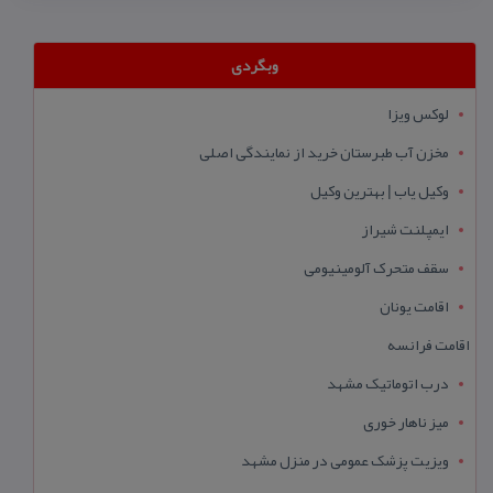
وبگردی
لوکس ویزا
مخزن آب طبرستان خرید از نمایندگی اصلی
وکیل یاب | بهترین وکیل
ایمپلنت شیراز
سقف متحرک آلومینیومی
اقامت یونان
اقامت فرانسه
درب اتوماتیک مشهد
میز ناهار خوری
ویزیت پزشک عمومی در منزل مشهد