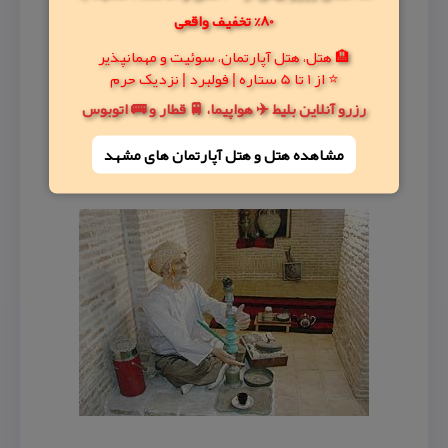
80% تخفیف واقعی
🏨 هتل، هتل آپارتمان، سوئیت و مهمانپذیر
⭐ از 1 تا 5 ستاره | فولبرد | نزدیک حرم
رزرو آنلاین بلیط ✈️ هواپیما، 🚆 قطار و 🚌 اتوبوس
مشاهده هتل و هتل‌ آپارتمان های مشهد