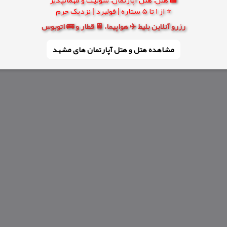
⭐ از 1 تا 5 ستاره | فولبرد | نزدیک حرم
رزرو آنلاین بلیط ✈️ هواپیما، 🚆 قطار و 🚌 اتوبوس
مشاهده هتل و هتل‌ آپارتمان های مشهد