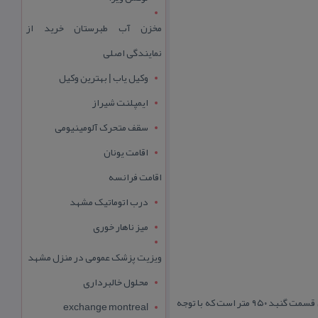
مخزن آب طبرستان خرید از
نمایندگی اصلی
وکیل یاب | بهترین وکیل
ایمپلنت شیراز
سقف متحرک آلومینیومی
اقامت یونان
اقامت فرانسه
درب اتوماتیک مشهد
میز ناهار خوری
ویزیت پزشک عمومی در منزل مشهد
محلول خالبرداری
گنبد نمكی گزه در استان هرمزگان واقع است. گنبد نمكی گزه در شمال جاده ارتباطی گزه به جناح قرار دارد. ارتفاع بلندترین قسمت گنبد ۹۵۰ متر است كه با توجه
exchange montreal