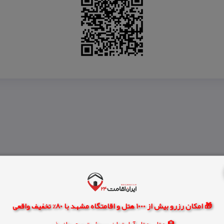
🎁 امکان رزرو بیش از 1000 هتل و اقامتگاه مشهد با 80% تخفیف واقعی
🏨 هتل، هتل آپارتمان، سوئیت و مهمانپذیر