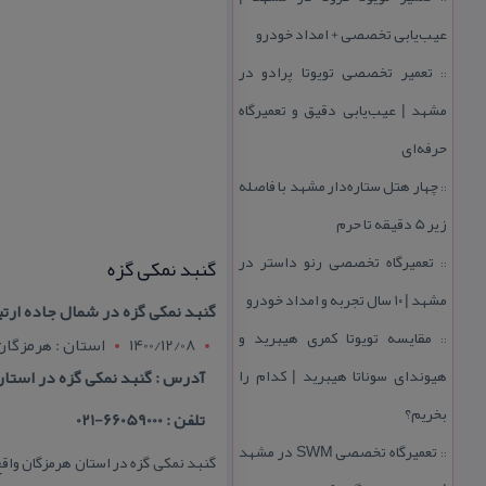
عیب‌یابی تخصصی + امداد خودرو
تعمیر تخصصی تویوتا پرادو در
::
مشهد | عیب‌یابی دقیق و تعمیرگاه
حرفه‌ای
چهار هتل‌ ستاره‌دار مشهد با فاصله
::
زیر 5 دقیقه تا حرم
تعمیرگاه تخصصی رنو داستر در
گنبد نمكی گزه
::
مشهد | ۱۰ سال تجربه و امداد خودرو
گنبد نمكی گزه در شمال جاده ارتبا
مقایسه تویوتا كمری هیبرید و
::
1400/12/08
استان : هرمزگان
هیوندای سوناتا هیبرید | كدام را
آدرس : گنبد نمكی گزه در استا
بخریم؟
تلفن : 66059000-021
تعمیرگاه تخصصی SWM در مشهد
::