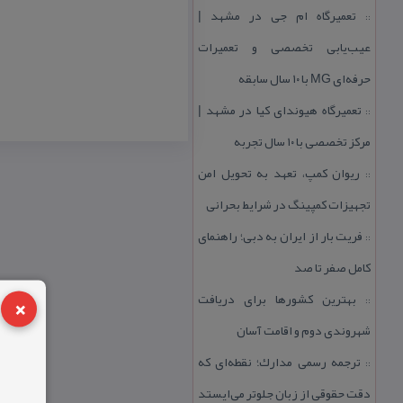
تعمیرگاه ام جی در مشهد |
::
عیب‌یابی تخصصی و تعمیرات
حرفه‌ای MG با ۱۰ سال سابقه
تعمیرگاه هیوندای كیا در مشهد |
::
مركز تخصصی با ۱۰ سال تجربه
ریوان كمپ، تعهد به تحویل امن
::
تجهیزات كمپینگ در شرایط بحرانی
فریت بار از ایران به دبی؛ راهنمای
::
كامل صفر تا صد
×
بهترین كشورها برای دریافت
::
شهروندی دوم و اقامت آسان
ترجمه رسمی مدارك؛ نقطه‌ای كه
::
دقت حقوقی از زبان جلوتر می‌ایستد