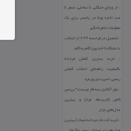
از ویلای جنگلی تا ساحلی، صفر تا
::
صد اجاره ویلا در رامسر برای یك
تعطیلات خاطره‌انگیز
تحصیل در فرانسه 2026؛ از انتخاب
::
دانشگاه تا اخذ ویزا گام به گام
خرید بهترین كفش مردانه
::
باكیفیت؛ راهنمای انتخاب كفش
رسمی، اسپرت و روزمره
پاور آنالایزر سه فاز چیست؟ بررسی
::
كامل كاربردها، مزایا و بهترین
مدل‌های بازار
خرید كت تك مردانه شیك | بهترین
::
مدل‌ها برای استایل رسمی و كژوال