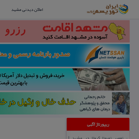
اماکن دیدنی مشهد
ریپورتاژ آگهی
تعمیر تویوتا كرولا در مشهد |
::