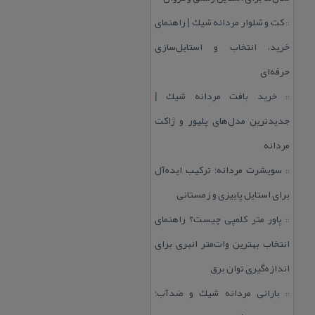
كت و شلوار مردانه شیك | راهنمای
::
خرید، انتخاب و استایل‌سازی
حرفه‌ای
خرید بافت مردانه شیك |
::
جدیدترین مدل‌های پلیور و ژاكت
مردانه
سویشرت مردانه؛ تركیب ایده‌آل
::
برای استایل پاییزی و زمستانی
پاور متر كلمپی چیست؟ راهنمای
::
انتخاب بهترین وات‌متر انبری برای
اندازه‌گیری توان برق
بارانی مردانه شیك و ضدآب؛
::