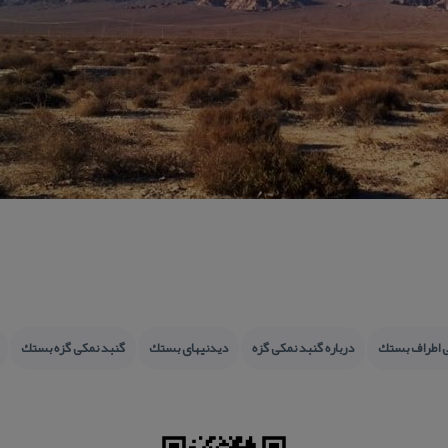
ی اطراف بستك
درباره گنبد نمكی گزه
دیدنیهای بستك
گنبد نمكی گزه بستك