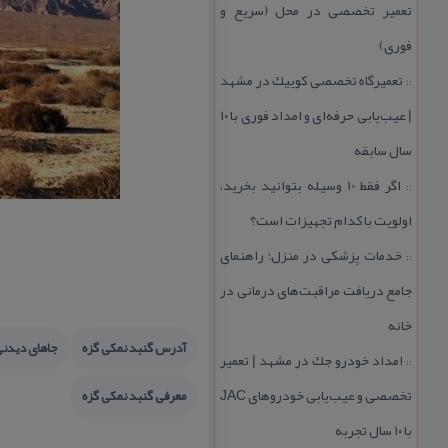
تعمیر تخصصی در محل (سریع و
فوری)
تعمیرگاه تخصصی كوییك در مشهد
::
| عیب‌یابی حرفه‌ای و امداد فوری با ۱۰
سال سابقه
اگر فقط 10 وسیله بتوانید بخرید،
::
اولویت با كدام تجهیزات است؟
خدمات پزشكی در منزل؛ راهنمای
::
جامع دریافت مراقبت‌های درمانی در
خانه
آدرس گنبد نمكی گزه
جاهای دیدن
امداد خودرو جك در مشهد | تعمیر
::
تخصصی و عیب‌یابی خودروهای JAC
معرفی گنبد نمكی گزه
با ۱۰ سال تجربه