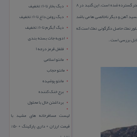
به ارتفاع ۴۲۰ متری دشت جنوبی در حدود ۵۰۰ متر از تراز دشت بالاتر است. گنبد در یك محیط دایره ای شكل به قطر ۴ كیلومتر گسترده شده است. این گنبد در ۸
دیگ بخار تا 10% تخفیف
سید آهن و دیگر ناخالصی ها می باشد
دیگ روغن داغ تا 10% تخفیف
دیگ آبگرم تا 10% تخفیف
تبلور نمك حاصل دگرگونی نمك است كه
ادویه جات بسته بندی
ابل بررسی است .
فلفل قرمز درجه 1
مانتو اسلامی
مانتو حجاب
مانتو پوشیده
برج خنک کننده
برداشتن خال با محلول
لیست مسافرخانه های مشهد با
قیمت ارزان + داری پارکینگ + 50%
تخفیف