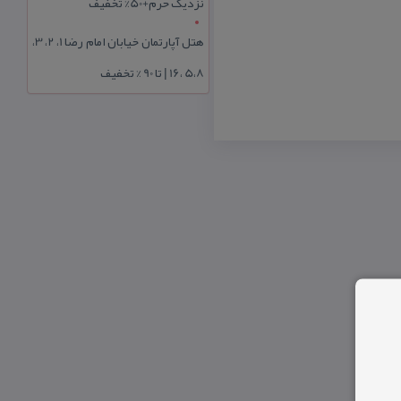
نزدیک حرم+50% تخفیف
هتل آپارتمان خیابان امام رضا 1، 2، 3،
5،8 ،16 | تا 90 % تخفیف