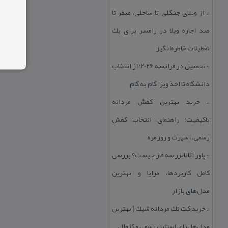
از ویلای جنگلی تا ساحلی، صفر تا
::
صد اجاره ویلا در رامسر برای یك
تعطیلات خاطره‌انگیز
تحصیل در فرانسه 2026؛ از انتخاب
::
دانشگاه تا اخذ ویزا گام به گام
خرید بهترین كفش مردانه
::
باكیفیت؛ راهنمای انتخاب كفش
رسمی، اسپرت و روزمره
پاور آنالایزر سه فاز چیست؟ بررسی
::
كامل كاربردها، مزایا و بهترین
مدل‌های بازار
خرید كت تك مردانه شیك | بهترین
::
مدل‌ها برای استایل رسمی و كژوال