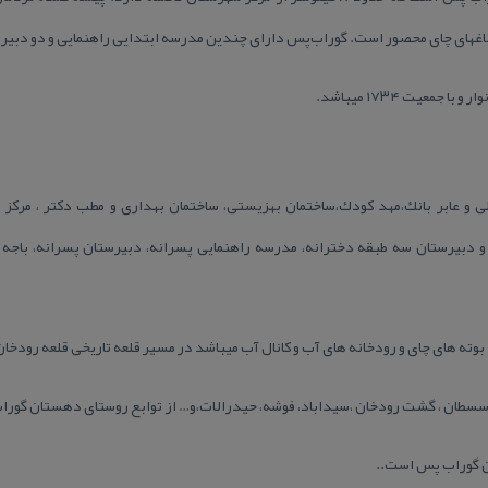
اغهای چای محصور است. گوراب‌پس دارای چندین مدرسه ابتدایی راهنمایی و دو دبیر
ملی و عابر بانك،مهد كودك،ساختمان بهزیستی، ساختمان بهداری و مطب دكتر ، مركز ب
 و دبیرستان سه طبقه دخترانه، مدرسه راهنمایی پسرانه، دبیرستان پسرانه، باجه 
از بوته های چای و رودخانه های آب و كانال آب میباشد در مسیر قلعه تاریخی قلعه رودخان
، سسطان ، گشت رودخان ،سیداباد، فوشه، حیدرالات،و… از توابع روستای دهستان گو