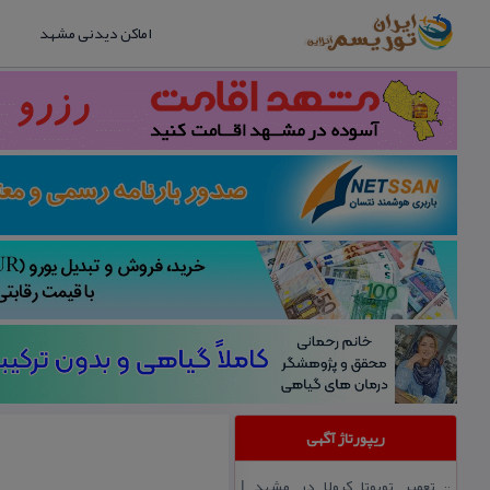
اماکن دیدنی مشهد
ریپورتاژ آگهی
تعمیر تویوتا كرولا در مشهد |
::