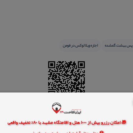
 پس بهشت گمشده
اجاره ویلا لوكس در فومن
🎁 امکان رزرو بیش از 1000 هتل و اقامتگاه مشهد با 80% تخفیف واقعی
🏨 هتل، هتل آپارتمان، سوئیت و مهمانپذیر