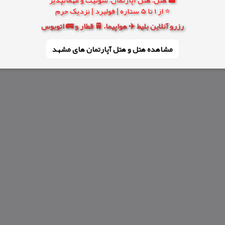
⭐ از 1 تا 5 ستاره | فولبرد | نزدیک حرم
رزرو آنلاین بلیط ✈️ هواپیما، 🚆 قطار و 🚌 اتوبوس
مشاهده هتل و هتل‌ آپارتمان های مشهد