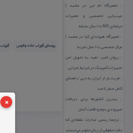
تعمیرگاه ام جی در مشهد |
::
عیب‌یابی تخصصی و تعمیرات
حرفه‌ای MG با ۱۰ سال سابقه
تعمیرگاه هیوندای كیا در مشهد |
::
روستای گوراب جاده چالوس
گوراب
مركز تخصصی با ۱۰ سال تجربه
ریوان كمپ، تعهد به تحویل امن
::
تجهیزات كمپینگ در شرایط بحرانی
فریت بار از ایران به دبی؛ راهنمای
::
كامل صفر تا صد
×
بهترین كشورها برای دریافت
::
شهروندی دوم و اقامت آسان
ترجمه رسمی مدارك؛ نقطه‌ای كه
::
دقت حقوقی از زبان جلوتر می‌ایستد