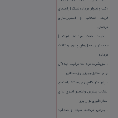
كت و شلوار مردانه شیك | راهنمای
::
خرید، انتخاب و استایل‌سازی
حرفه‌ای
خرید بافت مردانه شیك |
::
جدیدترین مدل‌های پلیور و ژاكت
مردانه
سویشرت مردانه؛ تركیب ایده‌آل
::
برای استایل پاییزی و زمستانی
پاور متر كلمپی چیست؟ راهنمای
::
انتخاب بهترین وات‌متر انبری برای
اندازه‌گیری توان برق
بارانی مردانه شیك و ضدآب؛
::