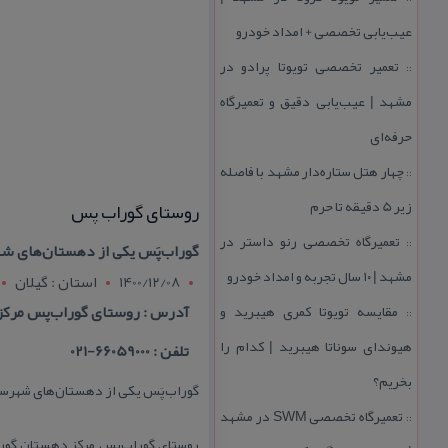
عیب‌یابی تخصصی + امداد خودرو
تعمیر تخصصی تویوتا پرادو در
::
مشهد | عیب‌یابی دقیق و تعمیرگاه
حرفه‌ای
چهار هتل‌ ستاره‌دار مشهد با فاصله
::
زیر 5 دقیقه تا حرم
روستای گوراب پس
تعمیرگاه تخصصی رنو داستر در
::
گوراب‌پَس یكی از دهستان‌های شه
مشهد | ۱۰ سال تجربه و امداد خودرو
1400/12/08
استان : گيلان
مقایسه تویوتا كمری هیبرید و
آدرس : روستای گوراب‌پس مركز دهستان گوراب پس
::
هیوندای سوناتا هیبرید | كدام را
تلفن : 66059000-021
بخریم؟
گوراب‌پَس یكی از دهستان‌های شهرستا
تعمیرگاه تخصصی SWM در مشهد
::