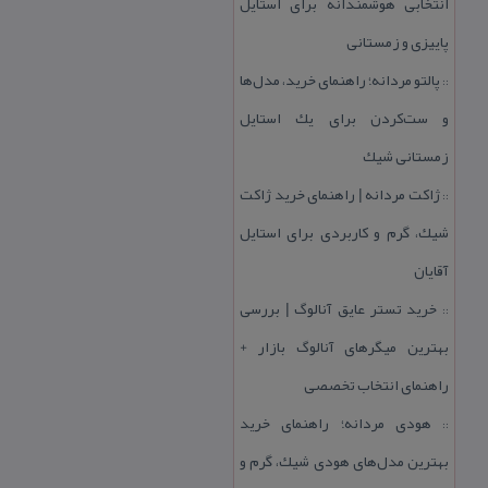
انتخابی هوشمندانه برای استایل
پاییزی و زمستانی
پالتو مردانه؛ راهنمای خرید، مدل‌ها
::
و ست‌كردن برای یك استایل
زمستانی شیك
ژاكت مردانه | راهنمای خرید ژاكت
::
شیك، گرم و كاربردی برای استایل
آقایان
خرید تستر عایق آنالوگ | بررسی
::
بهترین میگرهای آنالوگ بازار +
راهنمای انتخاب تخصصی
هودی مردانه؛ راهنمای خرید
::
بهترین مدل‌های هودی شیك، گرم و