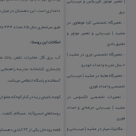
| تعمیر موتور، گیربكس و عیب‌یابی
دامداری است. این دهستان در میان ب
برق
تعمیرگاه تخصصی كیا موهاوی در
::
طبق سرشماری سال ۸۵ تعداد ۴۴۴ خانوار و با جمعیت ۱۷۳۴ میباشد.
مشهد | عیب‌یابی و تعمیر موتور و
امكانات این روستا :
تعلیق بادی
تعمیرگاه تخصصی چری در مشهد |
::
آب، برق ،گاز، مخابرات ،تلفن ،بانك 
۱۰ سال تجربه و امداد خودرو
چایسازی، كتابخانه، مدرسه راهنمایی
تعمیرگاه هایما در مشهد | عیب‌یابی
::
آسفالته و پاسگاه انتظامی میباشد.
تخصصی و امداد فوری
تعمیرات تخصصی لكسوس در
كوچه باغهای زیبا در كنار كوه كه مملو 
::
مشهد | عیب‌یابی حرفه‌ای و امداد
روستاهای خسروآباد ، مسكام ، كلفت 
فوری
مكانیك سیار در مشهد | عیب‌یابی و
قلعه رودخان یكی از ۲۲ آبادی دهستان گوراب پس است..
::