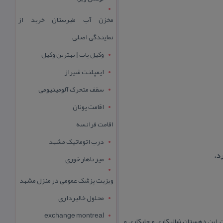
مخزن آب طبرستان خرید از
نمایندگی اصلی
وکیل یاب | بهترین وکیل
ایمپلنت شیراز
سقف متحرک آلومینیومی
اقامت یونان
اقامت فرانسه
درب اتوماتیک مشهد
میز ناهار خوری
ویزیت پزشک عمومی در منزل مشهد
محلول خالبرداری
exchange montreal
رد. پیشهٔ عمده مردمان این دهستان شالیكاری و چایكاری و