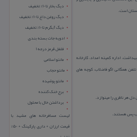
دیگ بخار تا 10% تخفیف
ستان است.
دیگ روغن داغ تا 10% تخفیف
دیگ آبگرم تا 10% تخفیف
ادویه جات بسته بندی
فلفل قرمز درجه 1
هداشت، اداره كمیته امداد، كارخانه
مانتو اسلامی
تلفن همگانی اگو فاضلاب، كوچه های
مانتو حجاب
مانتو پوشیده
برج خنک کننده
 دل هر ناظری را مینوازد.
برداشتن خال با محلول
راب پس هستند.
لیست مسافرخانه های مشهد با
قیمت ارزان + داری پارکینگ + 50%
تخفیف