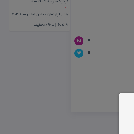
نزدیک حرم+50% تخفیف
هتل آپارتمان خیابان امام رضا 1، 2، 3،
5،8 ،16 | تا 90 % تخفیف