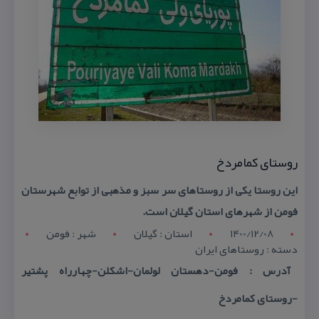
روستای كمامردخ
این روستا یكی از روستاهای سر سبز و مذهبی از توابع شهرستان
فومن از شهرهای استان گیلان است.
1400/12/08
استان : گيلان
شهر : فومن
دسته : روستاهای ایران
آدرس : فومن-دهستان لولمان-اشكلن-چهارراه پشتیر
-روستای كمامردخ