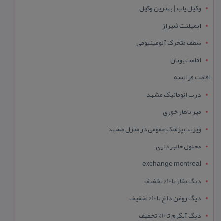
وکیل یاب | بهترین وکیل
ایمپلنت شیراز
سقف متحرک آلومینیومی
اقامت یونان
اقامت فرانسه
درب اتوماتیک مشهد
میز ناهار خوری
ویزیت پزشک عمومی در منزل مشهد
محلول خالبرداری
exchange montreal
دیگ بخار تا 10% تخفیف
دیگ روغن داغ تا 10% تخفیف
دیگ آبگرم تا 10% تخفیف