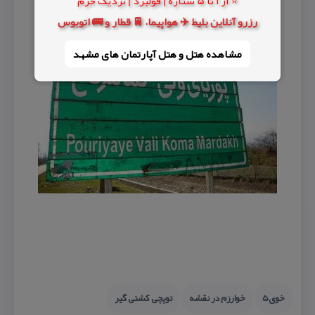
⭐ از 1 تا 5 ستاره | فولبرد | نزدیک حرم
رزرو آنلاین بلیط ✈️ هواپیما، 🚆 قطار و 🚌 اتوبوس
مشاهده هتل و هتل‌ آپارتمان های مشهد
خوی۵
خوارزم در نقشه
توپچی كشتی گیر