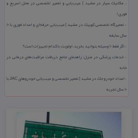
مكانیك سیار در مشهد | عیب‌یابی و تعمیر تخصصی در محل (سریع و
::
فوری)
تعمیرگاه تخصصی كوییك در مشهد | عیب‌یابی حرفه‌ای و امداد فوری با ۱۰
::
سال سابقه
اگر فقط 10 وسیله بتوانید بخرید، اولویت با كدام تجهیزات است؟
::
خدمات پزشكی در منزل؛ راهنمای جامع دریافت مراقبت‌های درمانی در
::
خانه
امداد خودرو جك در مشهد | تعمیر تخصصی و عیب‌یابی خودروهای JAC با
::
۱۰ سال تجربه