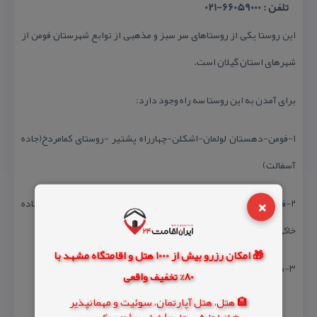
تلفن : 66059000-021
این روستا یكی از روستاهای سر سبز و مذهبی از توابع شهرستان فومن از
شهرهای استان گیلان است.
برای آمدن به این روستا سه راه وجود دارد:
۱-فومن-دهستان لولمان-اشكلن-چهارراه پشتیر -روستای كمامردخ(جاده
آسفالت)
×
۲-فومن- دهستان لولمان-روستای سیاه اسطلخ- روستای كمامردخ بالا(جاده
خاكی)
🎁 امکان رزرو بیش از 1000 هتل و اقامتگاه مشهد با
۳-صومعه سرا -لادمخ-مركیه-روستای كمامردخ(جاده آسفالت)
80% تخفیف واقعی
🏨 هتل، هتل آپارتمان، سوئیت و مهمانپذیر