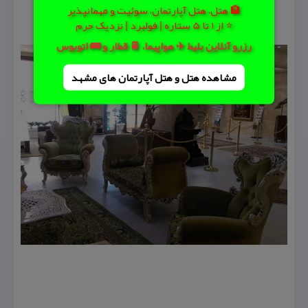
🏨 هتل، هتل آپارتمان، سوئیت و مهمانپذیر
⭐ از 1 تا 5 ستاره | فولبرد | نزدیک حرم
رزرو آنلاین بلیط ✈️ هواپیما، 🚆 قطار و 🚌 اتوبوس
مشاهده هتل و هتل‌ آپارتمان های مشهد