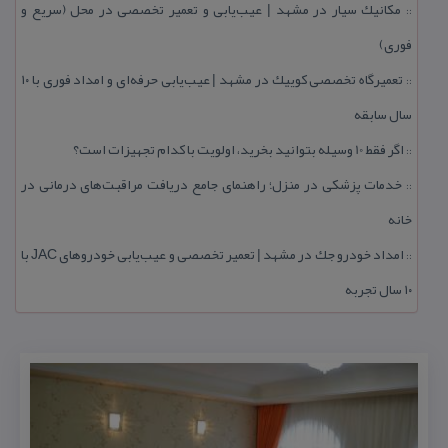
مكانیك سیار در مشهد | عیب‌یابی و تعمیر تخصصی در محل (سریع و
::
فوری)
تعمیرگاه تخصصی كوییك در مشهد | عیب‌یابی حرفه‌ای و امداد فوری با ۱۰
::
سال سابقه
اگر فقط 10 وسیله بتوانید بخرید، اولویت با كدام تجهیزات است؟
::
خدمات پزشكی در منزل؛ راهنمای جامع دریافت مراقبت‌های درمانی در
::
خانه
امداد خودرو جك در مشهد | تعمیر تخصصی و عیب‌یابی خودروهای JAC با
::
۱۰ سال تجربه