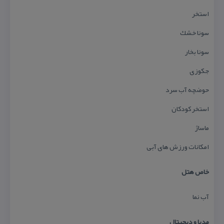
استخر
سونا خشك
سونا بخار
جكوزی
حوضچه آب سرد
استخر كودكان
ماساژ
امكانات ورزش های آبی
خاص هتل
آب نما
مدیا و دیجیتال