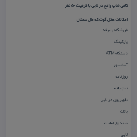
كافی شاپ واقع در لابی با ظرفیت ۵۰ نفر
امكانات هتل گوت كه مال سمنان
فروشگاه و غرفه
پاركینگ
دستگاه ATM
آسانسور
روزنامه
نمازخانه
تلویزیون در لابی
بانك
صندوق امانات
لابی