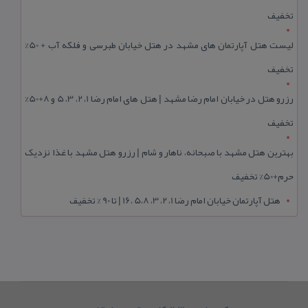
تخفیف
لیست هتل آپارتمان های مشهد در هتل خیابان طبرسی و فلکه آب + 50%
تخفیف
رزرو هتل در خیابان امام رضا مشهد | هتل‌ های امام رضا 1، 2، 3، 5 و 8+50%
تخفیف
بهترین هتل مشهد با صبحانه، ناهار و شام | رزرو هتل مشهد با غذا نزدیک
حرم+50% تخفیف
هتل آپارتمان خیابان امام رضا 1، 2، 3، 5،8 ،16 | تا 90 % تخفیف