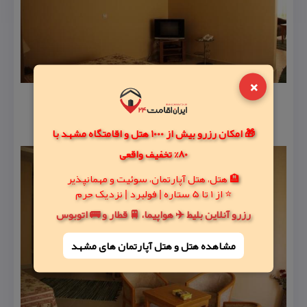
×
🎁 امکان رزرو بیش از 1000 هتل و اقامتگاه مشهد با
80% تخفیف واقعی
🏨 هتل، هتل آپارتمان، سوئیت و مهمانپذیر
⭐ از 1 تا 5 ستاره | فولبرد | نزدیک حرم
رزرو آنلاین بلیط ✈️ هواپیما، 🚆 قطار و 🚌 اتوبوس
مشاهده هتل و هتل‌ آپارتمان های مشهد