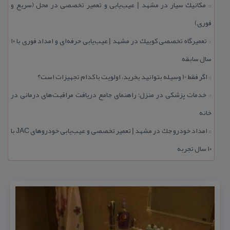
مكانیك سیار در مشهد | عیب‌یابی و تعمیر تخصصی در محل (سریع و
::
فوری)
تعمیرگاه تخصصی كوییك در مشهد | عیب‌یابی حرفه‌ای و امداد فوری با ۱۰
::
سال سابقه
اگر فقط 10 وسیله بتوانید بخرید، اولویت با كدام تجهیزات است؟
::
خدمات پزشكی در منزل؛ راهنمای جامع دریافت مراقبت‌های درمانی در
::
خانه
امداد خودرو جك در مشهد | تعمیر تخصصی و عیب‌یابی خودروهای JAC با
::
۱۰ سال تجربه