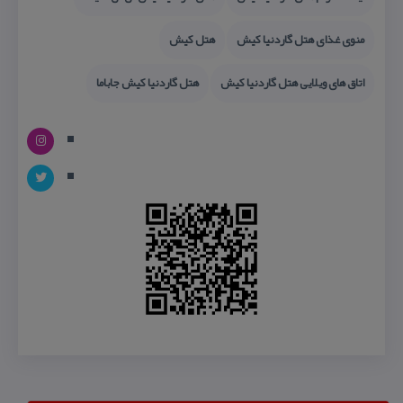
منوی غذای هتل گاردنیا كیش
هتل كیش
اتاق های ویلایی هتل گاردنیا كیش
هتل گاردنیا كیش جاباما