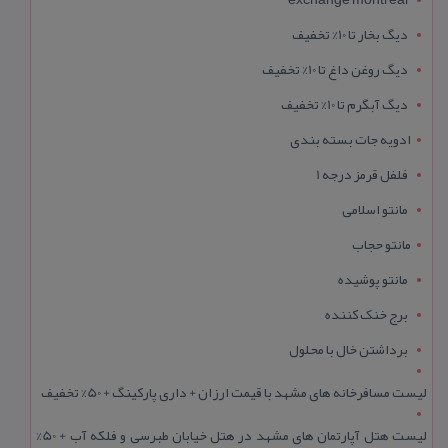
دیگ بخار تا 10% تخفیف
دیگ روغن داغ تا 10% تخفیف
دیگ آبگرم تا 10% تخفیف
ادویه جات بسته بندی
فلفل قرمز درجه 1
مانتو اسلامی
مانتو حجاب
مانتو پوشیده
برج خنک کننده
برداشتن خال با محلول
لیست مسافرخانه های مشهد با قیمت ارزان + داری پارکینگ + 50% تخفیف
لیست هتل آپارتمان های مشهد در هتل خیابان طبرسی و فلکه آب + 50%