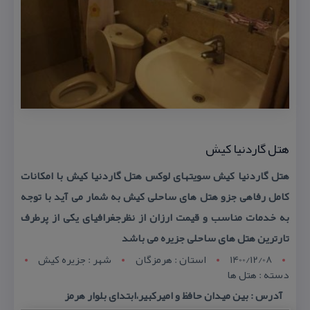
هتل گاردنیا كیش
هتل گاردنیا كیش سویتهای لوكس هتل گاردنیا كیش با امكانات
كامل رفاهی جزو هتل های ساحلی كیش به شمار می آید با توجه
به خدمات مناسب و قیمت ارزان از نظرجغرافیای یكی از پرطرف
تارترین هتل های ساحلی جزیره می باشد
1400/12/08
استان : هرمزگان
شهر : جزيره کيش
دسته : هتل ها
آدرس : بین میدان حافظ و امیركبیر،ابتدای بلوار هرمز