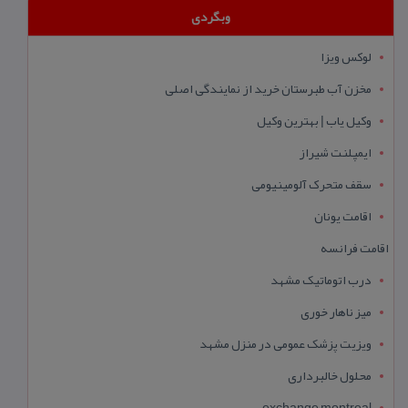
وبگردی
لوکس ویزا
مخزن آب طبرستان خرید از نمایندگی اصلی
وکیل یاب | بهترین وکیل
ایمپلنت شیراز
سقف متحرک آلومینیومی
اقامت یونان
اقامت فرانسه
درب اتوماتیک مشهد
میز ناهار خوری
ویزیت پزشک عمومی در منزل مشهد
محلول خالبرداری
exchange montreal