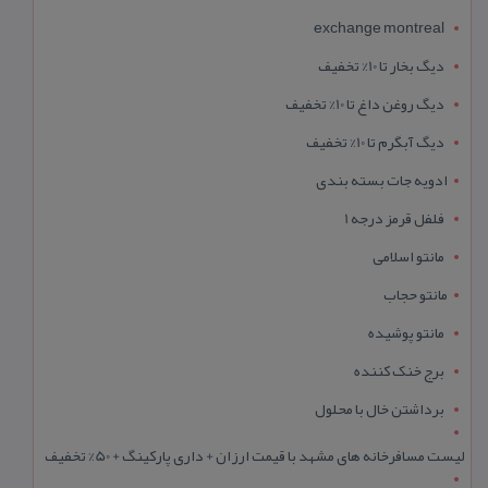
exchange montreal
دیگ بخار تا 10% تخفیف
دیگ روغن داغ تا 10% تخفیف
دیگ آبگرم تا 10% تخفیف
ادویه جات بسته بندی
فلفل قرمز درجه 1
مانتو اسلامی
مانتو حجاب
مانتو پوشیده
برج خنک کننده
برداشتن خال با محلول
لیست مسافرخانه های مشهد با قیمت ارزان + داری پارکینگ + 50% تخفیف