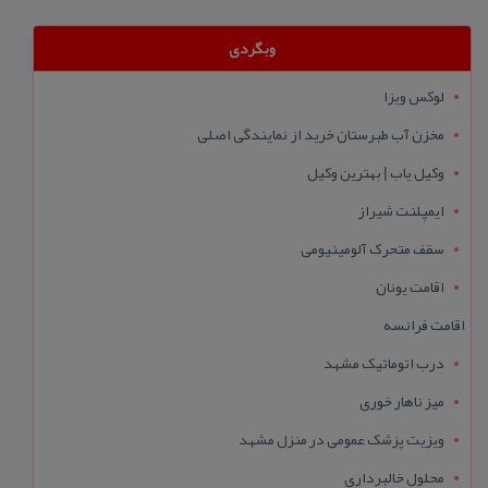
وبگردی
لوکس ویزا
مخزن آب طبرستان خرید از نمایندگی اصلی
وکیل یاب | بهترین وکیل
ایمپلنت شیراز
سقف متحرک آلومینیومی
اقامت یونان
اقامت فرانسه
درب اتوماتیک مشهد
میز ناهار خوری
ویزیت پزشک عمومی در منزل مشهد
محلول خالبرداری