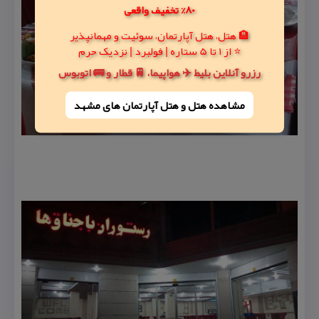
80% تخفیف واقعی
🏨 هتل، هتل آپارتمان، سوئیت و مهمانپذیر
⭐ از 1 تا 5 ستاره | فولبرد | نزدیک حرم
رزرو آنلاین بلیط ✈️ هواپیما، 🚆 قطار و 🚌 اتوبوس
مشاهده هتل و هتل‌ آپارتمان های مشهد