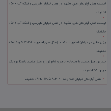
لیست هتل آپارتمان های مشهد در هتل خیابان طبرسی و فلکه آب + 50%
تخفیف
لیست هتل آپارتمان های مشهد در هتل خیابان طبرسی و فلکه آب + 50%
تخفیف
رزرو هتل در خیابان امام رضا مشهد | هتل‌ های امام رضا 1، 2، 3، 5 و 8+50%
تخفیف
بهترین هتل مشهد با صبحانه، ناهار و شام | رزرو هتل مشهد با غذا نزدیک
حرم+50% تخفیف
هتل آپارتمان خیابان امام رضا 1، 2، 3، 5،8 ،16 | تا 90 % تخفیف