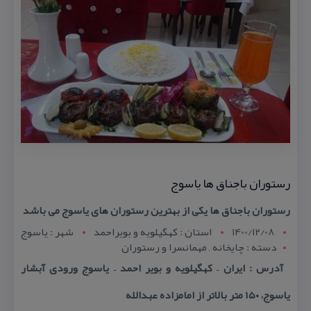
رستوران باجناق ها یاسوج
رستوران باجناق ها یكی از بهترین رستوران های یاسوج می باشد
1400/12/08
استان : کهگيلويه و بويراحمد
شهر : ياسوج
دسته : چایخانه , مهمانسرا و رستوران
آدرس : ایران – كهگیلویه و بویر احمد – یاسوج ورودی آبشار
یاسوج، ۱۵۰ متر بالاتر از امامزاده عبدالله