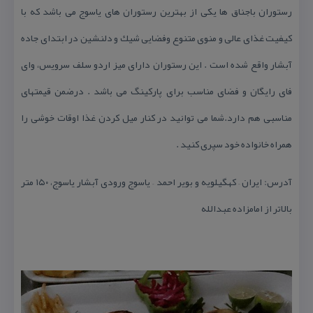
رستوران باجناق ها یكی از بهترین رستوران های یاسوج می باشد كه با
كیفیت غذای عالی و منوی متنوع وفضایی شیك و دلنشین در ابتدای جاده
آبشار واقع شده است . این رستوران دارای میز اردو سلف سرویس، وای
فای رایگان و فضای مناسب برای پاركینگ می باشد . درضمن قیمتهای
مناسبی هم دارد.شما می توانید در كنار میل كردن غذا اوقات خوشی را
همراه خانواده خود سپری كنید .
آدرس: ایران – كهگیلویه و بویر احمد – یاسوج ورودی آبشار یاسوج، ۱۵۰ متر
بالاتر از امامزاده عبدالله