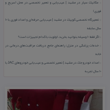
مكانیك سیار در مشهد | عیب‌یابی و تعمیر تخصصی در محل (سریع و
::
فوری)
تعمیرگاه تخصصی كوییك در مشهد | عیب‌یابی حرفه‌ای و امداد فوری با ۱۰
::
سال سابقه
اگر فقط 10 وسیله بتوانید بخرید، اولویت با كدام تجهیزات است؟
::
خدمات پزشكی در منزل؛ راهنمای جامع دریافت مراقبت‌های درمانی در
::
خانه
امداد خودرو جك در مشهد | تعمیر تخصصی و عیب‌یابی خودروهای JAC با
::
۱۰ سال تجربه