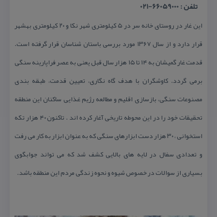
تلفن : 66059000-021
این غار در روستای خانه سر در ۵ كیلومتری شهر نكا و ۲۰ كیلومتری بهشهر
قرار دارد و از سال ۱۳۶۷ مورد بررسی باستان شناسان قرار گرفته است.
قدمت غار گمیشان به ۱۴ تا ۱۵ هزار سال قبل یعنی به عصر فراپارینه سنگی
برمی گردد. كاوشگران با هدف گاه نگاری، تعیین قدمت، طبقه بندی
مصنوعات سنگی، بازسازی اقلیم و مطالعه رژیم غذایی ساكنان این منطقه
تحقیقات خود را در این محوطه تاریخی آغار كرده اند . تاكنون ۴۰ هزار تكه
استخوانی ، ۳۰ هزار دست ابزارهای سنگی كه به عنوان ابزار به كار می رفت
و تعدادی سفال در لایه های بالایی كشف شد كه می تواند جوابگوی
بسیاری از سوالات در خصوص شیوه و نحوه زندگی مردم این منطقه باشد.