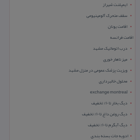
ایمپلنت شیراز
سقف متحرک آلومینیومی
اقامت یونان
اقامت فرانسه
درب اتوماتیک مشهد
میز ناهار خوری
ویزیت پزشک عمومی در منزل مشهد
محلول خالبرداری
exchange montreal
دیگ بخار تا 10% تخفیف
دیگ روغن داغ تا 10% تخفیف
دیگ آبگرم تا 10% تخفیف
ادویه جات بسته بندی