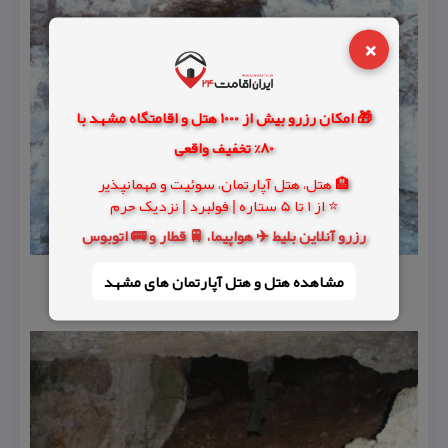
×
🎁 امکان رزرو بیش از 1000 هتل و اقامتگاه مشهد با
80% تخفیف واقعی
🏨 هتل، هتل آپارتمان، سوئیت و مهمانپذیر
⭐ از 1 تا 5 ستاره | فولبرد | نزدیک حرم
رزرو آنلاین بلیط ✈️ هواپیما، 🚆 قطار و 🚌 اتوبوس
مشاهده هتل و هتل‌ آپارتمان های مشهد