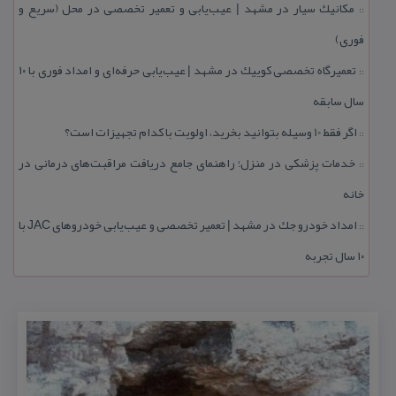
مكانیك سیار در مشهد | عیب‌یابی و تعمیر تخصصی در محل (سریع و
::
فوری)
تعمیرگاه تخصصی كوییك در مشهد | عیب‌یابی حرفه‌ای و امداد فوری با ۱۰
::
سال سابقه
اگر فقط 10 وسیله بتوانید بخرید، اولویت با كدام تجهیزات است؟
::
خدمات پزشكی در منزل؛ راهنمای جامع دریافت مراقبت‌های درمانی در
::
خانه
امداد خودرو جك در مشهد | تعمیر تخصصی و عیب‌یابی خودروهای JAC با
::
۱۰ سال تجربه