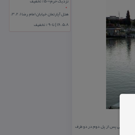
نزدیک حرم+50% تخفیف
هتل آپارتمان خیابان امام رضا 1، 2، 3،
5،8 ،16 | تا 90 % تخفیف
ودخانه یعنی پس از پل دوم در دو طرف