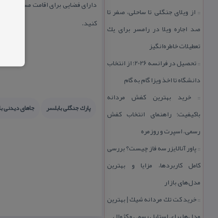
دارای فضایی برای اقامت مسافران با ا
از ویلای جنگلی تا ساحلی، صفر تا
::
كنید.
صد اجاره ویلا در رامسر برای یك
تعطیلات خاطره‌انگیز
تحصیل در فرانسه 2026؛ از انتخاب
::
دانشگاه تا اخذ ویزا گام به گام
خرید بهترین كفش مردانه
::
پارك جنگلی بابلسر
جاهای دیدنی با
باكیفیت؛ راهنمای انتخاب كفش
رسمی، اسپرت و روزمره
پاور آنالایزر سه فاز چیست؟ بررسی
::
كامل كاربردها، مزایا و بهترین
مدل‌های بازار
خرید كت تك مردانه شیك | بهترین
::
مدل‌ها برای استایل رسمی و كژوال