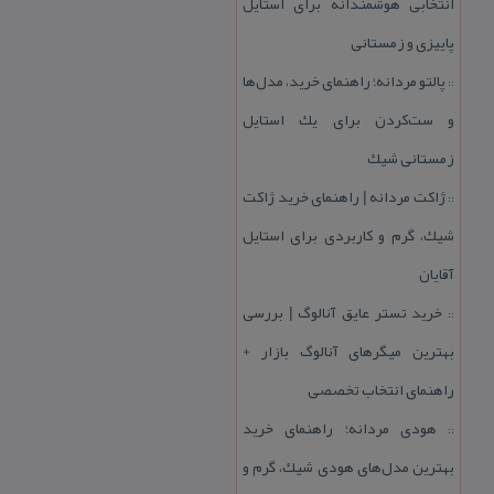
انتخابی هوشمندانه برای استایل
پاییزی و زمستانی
پالتو مردانه؛ راهنمای خرید، مدل‌ها
::
و ست‌كردن برای یك استایل
زمستانی شیك
ژاكت مردانه | راهنمای خرید ژاكت
::
شیك، گرم و كاربردی برای استایل
آقایان
خرید تستر عایق آنالوگ | بررسی
::
بهترین میگرهای آنالوگ بازار +
راهنمای انتخاب تخصصی
هودی مردانه؛ راهنمای خرید
::
بهترین مدل‌های هودی شیك، گرم و