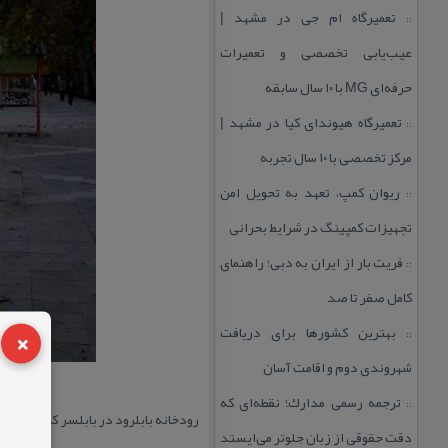
تعمیرگاه ام جی در مشهد |
::
عیب‌یابی تخصصی و تعمیرات
حرفه‌ای MG با ۱۰ سال سابقه
تعمیرگاه هیوندای كیا در مشهد |
::
مركز تخصصی با ۱۰ سال تجربه
ریوان كمپ، تعهد به تحویل امن
::
تجهیزات كمپینگ در شرایط بحرانی
فریت بار از ایران به دبی؛ راهنمای
::
كامل صفر تا صد
×
بهترین كشورها برای دریافت
::
شهروندی دوم و اقامت آسان
ترجمه رسمی مدارك؛ نقطه‌ای كه
::
رودخانه بابلرود در بابلسر كه شهر را
دقت حقوقی از زبان جلوتر می‌ایستد