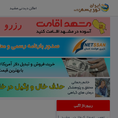
اماکن دیدنی مشهد
ریپورتاژ آگهی
تعمیر تویوتا كرولا در مشهد |
::