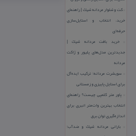
كت و شلوار مردانه شیك | راهنمای
::
خرید، انتخاب و استایل‌سازی
حرفه‌ای
خرید بافت مردانه شیك |
::
جدیدترین مدل‌های پلیور و ژاكت
مردانه
سویشرت مردانه؛ تركیب ایده‌آل
::
برای استایل پاییزی و زمستانی
پاور متر كلمپی چیست؟ راهنمای
::
انتخاب بهترین وات‌متر انبری برای
اندازه‌گیری توان برق
بارانی مردانه شیك و ضدآب؛
::