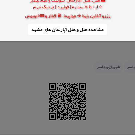
مكانات نامبرده در فوق است كه شما می توانید در كنار این رودخانه با درخت های كه
⭐ از 1 تا 5 ستاره | فولبرد | نزدیک حرم
رزرو آنلاین بلیط ✈️ هواپیما، 🚆 قطار و 🚌 اتوبوس
مشاهده هتل و هتل‌ آپارتمان های مشهد
بلسر
شهربازی بابلسر