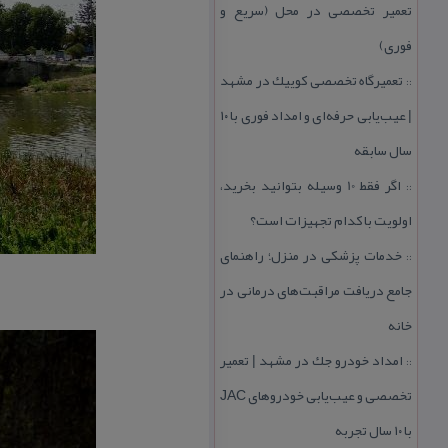
تعمیر تخصصی در محل (سریع و
فوری)
تعمیرگاه تخصصی كوییك در مشهد
::
| عیب‌یابی حرفه‌ای و امداد فوری با ۱۰
سال سابقه
اگر فقط 10 وسیله بتوانید بخرید،
::
اولویت با كدام تجهیزات است؟
خدمات پزشكی در منزل؛ راهنمای
::
جامع دریافت مراقبت‌های درمانی در
خانه
امداد خودرو جك در مشهد | تعمیر
::
تخصصی و عیب‌یابی خودروهای JAC
با ۱۰ سال تجربه