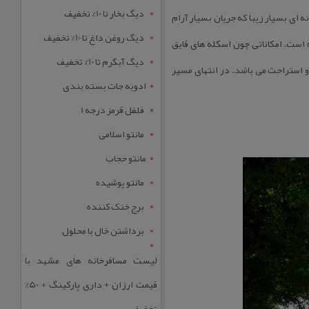
دیگ بخار تا 10% تخفیف
 ای بسیار زیبا كه جریان بسیار آرام
دیگ روغن داغ تا 10% تخفیف
است. امكاناتی چون اسكله های قایق
دیگ آبگرم تا 10% تخفیف
و استراحت می باشد. در انتهای مسیر
ادویه جات بسته بندی
فلفل قرمز درجه 1
مانتو اسلامی
مانتو حجاب
مانتو پوشیده
برج خنک کننده
برداشتن خال با محلول
لیست مسافرخانه های مشهد با
قیمت ارزان + داری پارکینگ + 50%
تخفیف