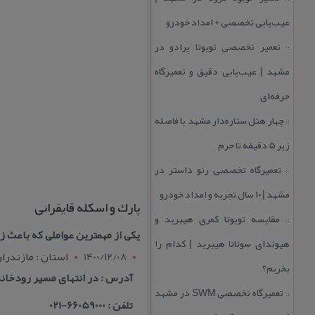
عیب‌یابی تخصصی + امداد خودرو
تعمیر تخصصی تویوتا پرادو در
::
مشهد | عیب‌یابی دقیق و تعمیرگاه
حرفه‌ای
چهار هتل‌ ستاره‌دار مشهد با فاصله
::
زیر 5 دقیقه تا حرم
تعمیرگاه تخصصی رنو داستر در
::
مشهد | ۱۰ سال تجربه و امداد خودرو
پارك و اسكله قایقرانی
مقایسه تویوتا كمری هیبرید و
::
یكی از مهمترین عواملی كه باعث ز
هیوندای سوناتا هیبرید | كدام را
1400/12/08
استان : مازندرا
بخریم؟
آدرس : در انتهای مسیر رودخانه
تعمیرگاه تخصصی SWM در مشهد
::
تلفن : 66059000-021