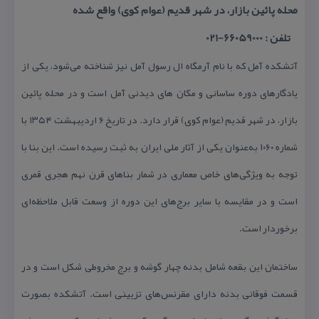
محله پائین بازار، در شهر قدیم (عوام كوی) واقع شده
تلفن : 66059000-021
آتشكده آمل كه با نام آرمگاه ال رسول آمل نیز شناخته می‌شود، یكی از
یادگارهای دوره ساسانی و مكان های دیدنی آمل است و در محله پائین
بازار، در شهر قدیم (عوام كوی) قرار دارد. در تاریخ ۶ اردیبهشت ۱۳۵۴ با
شماره ۱۰۶۰ به‌عنوان یكی از آثار ملی ایران به ثبت رسیده است. این بنا با
توجه به ویژگی‌های خاص معماری در شمار بناهای قرن نهم هجری قمری
است و در مقایسه با سایر برج‌های این دوره از وسعت قابل ملاحظه‌ای
برخوردار است.
ساختمان این بقعه شامل بدنه چهار گوشه و برج مخروطی شكل است و در
قسمت فوقانی بدنه دارای مقرنس‌های تزیینی است. آتشكده بصورت