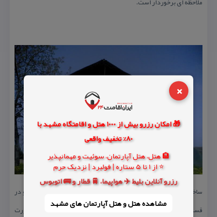
ملاحظه ای برخوردار است.
×
🎁 امکان رزرو بیش از 1000 هتل و اقامتگاه مشهد با
80% تخفیف واقعی
🏨 هتل، هتل آپارتمان، سوئیت و مهمانپذیر
⭐ از 1 تا 5 ستاره | فولبرد | نزدیک حرم
رزرو آنلاین بلیط ✈️ هواپیما، 🚆 قطار و 🚌 اتوبوس
ساختمان این بقعه شامل بدنه چهار گوشه و برج مخروطی شكل است و در
مشاهده هتل و هتل‌ آپارتمان های مشهد
قسمت فوقانی بدنه دارای مقرنس های تزیینی است. آتشكده بصورت