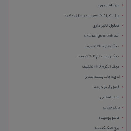
میز ناهار خوری
ویزیت پزشک عمومی در منزل مشهد
محلول خالبرداری
exchange montreal
دیگ بخار تا 10% تخفیف
دیگ روغن داغ تا 10% تخفیف
دیگ آبگرم تا 10% تخفیف
ادویه جات بسته بندی
فلفل قرمز درجه 1
مانتو اسلامی
مانتو حجاب
مانتو پوشیده
برج خنک کننده