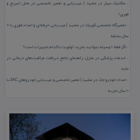
مكانیك سیار در مشهد | عیب‌یابی و تعمیر تخصصی در محل (سریع و
::
فوری)
تعمیرگاه تخصصی كوییك در مشهد | عیب‌یابی حرفه‌ای و امداد فوری با ۱۰
::
سال سابقه
اگر فقط 10 وسیله بتوانید بخرید، اولویت با كدام تجهیزات است؟
::
خدمات پزشكی در منزل؛ راهنمای جامع دریافت مراقبت‌های درمانی در
::
خانه
امداد خودرو جك در مشهد | تعمیر تخصصی و عیب‌یابی خودروهای JAC با
::
۱۰ سال تجربه