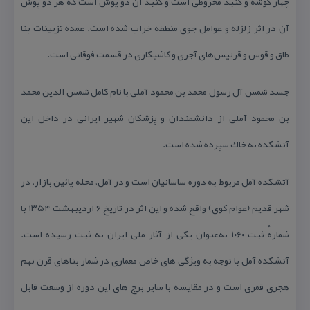
چهار گوشه و گنبد مخروطی است و گنبد آن دو پوش است كه هر دو پوش
آن در اثر زلزله و عوامل جوی منطقه خراب شده است. عمده تزیینات بنا
طاق و قوس و قرنیس‌های آجری و كاشیكاری در قسمت فوقانی است.
جسد شمس آل رسول محمد بن محمود آملی با نام كامل شمس الدین محمد
بن محمود آملی از دانشمندان و پزشكان شهیر ایرانی در داخل این
آتشكده به خاك سپرده شده است.
آتشكده آمل مربوط به دوره ساسانیان است و در آمل، محله پائین بازار، در
شهر قدیم (عوام كوی) واقع شده و این اثر در تاریخ ۶ اردیبهشت ۱۳۵۴ با
شمارهٔ ثبت ۱۰۶۰ به‌عنوان یكی از آثار ملی ایران به ثبت رسیده است.
آتشكده آمل با توجه به ویژگی های خاص معماری در شمار بناهای قرن نهم
هجری قمری است و در مقایسه با سایر برج های این دوره از وسعت قابل