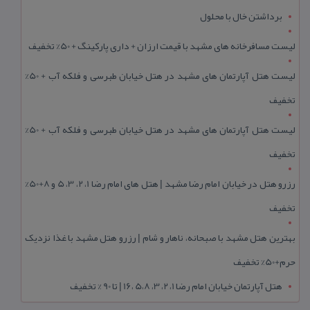
برداشتن خال با محلول
لیست مسافرخانه های مشهد با قیمت ارزان + داری پارکینگ + 50% تخفیف
لیست هتل آپارتمان های مشهد در هتل خیابان طبرسی و فلکه آب + 50%
تخفیف
لیست هتل آپارتمان های مشهد در هتل خیابان طبرسی و فلکه آب + 50%
تخفیف
رزرو هتل در خیابان امام رضا مشهد | هتل‌ های امام رضا 1، 2، 3، 5 و 8+50%
تخفیف
بهترین هتل مشهد با صبحانه، ناهار و شام | رزرو هتل مشهد با غذا نزدیک
حرم+50% تخفیف
هتل آپارتمان خیابان امام رضا 1، 2، 3، 5،8 ،16 | تا 90 % تخفیف