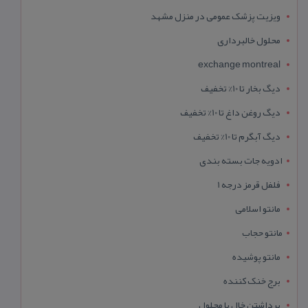
ویزیت پزشک عمومی در منزل مشهد
محلول خالبرداری
exchange montreal
دیگ بخار تا 10% تخفیف
دیگ روغن داغ تا 10% تخفیف
دیگ آبگرم تا 10% تخفیف
ادویه جات بسته بندی
فلفل قرمز درجه 1
مانتو اسلامی
مانتو حجاب
مانتو پوشیده
برج خنک کننده
برداشتن خال با محلول