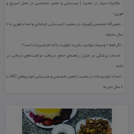
مكانیك سیار در مشهد | عیب‌یابی و تعمیر تخصصی در محل (سریع و
::
فوری)
تعمیرگاه تخصصی كوییك در مشهد | عیب‌یابی حرفه‌ای و امداد فوری با ۱۰
::
سال سابقه
اگر فقط 10 وسیله بتوانید بخرید، اولویت با كدام تجهیزات است؟
::
خدمات پزشكی در منزل؛ راهنمای جامع دریافت مراقبت‌های درمانی در
::
خانه
امداد خودرو جك در مشهد | تعمیر تخصصی و عیب‌یابی خودروهای JAC با
::
۱۰ سال تجربه