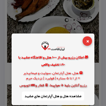
×
🎁 امکان رزرو بیش از 1000 هتل و اقامتگاه مشهد با
80% تخفیف واقعی
🏨 هتل، هتل آپارتمان، سوئیت و مهمانپذیر
⭐ از 1 تا 5 ستاره | فولبرد | نزدیک حرم
رزرو آنلاین بلیط ✈️ هواپیما، 🚆 قطار و 🚌 اتوبوس
مشاهده هتل و هتل‌ آپارتمان های مشهد