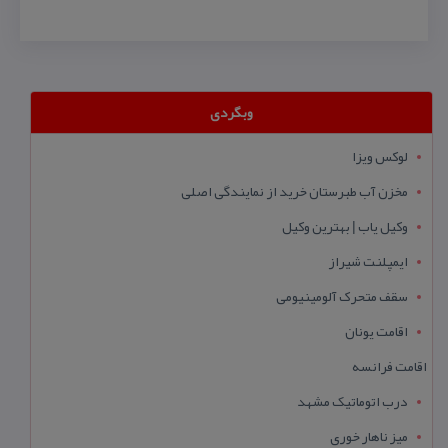
وبگردی
لوکس ویزا
مخزن آب طبرستان خرید از نمایندگی اصلی
وکیل یاب | بهترین وکیل
ایمپلنت شیراز
سقف متحرک آلومینیومی
اقامت یونان
اقامت فرانسه
درب اتوماتیک مشهد
میز ناهار خوری