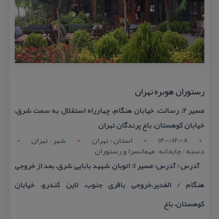
رستوران هوبره تهران
مسیر ۲: رسالت، خیابان هنگام، چهارراه استقلال به سمت شرق،
خیابان كوهستان، باغ پرندگان تهران
1400/12/08
استان : تهران
شهر : تهران
دسته : چایخانه , مهمانسرا و رستوران
آدرس : آدرس: مسیر ۱: اتوبان شهید بابایی شرق، بعد از خروجی
هنگام / الغدیر،خروجی باقری جنوب، لاین كندرو، خیابان
كوهستان، باغ