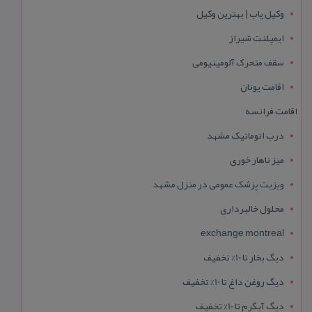
وکیل یاب | بهترین وکیل
ایمپلنت شیراز
سقف متحرک آلومینیومی
اقامت یونان
اقامت فرانسه
درب اتوماتیک مشهد
میز ناهار خوری
ویزیت پزشک عمومی در منزل مشهد
محلول خالبرداری
exchange montreal
دیگ بخار تا 10% تخفیف
دیگ روغن داغ تا 10% تخفیف
دیگ آبگرم تا 10% تخفیف