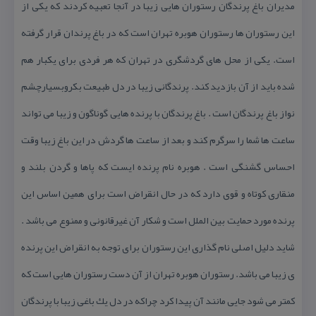
مدیران باغ پرندگان رستوران هایی زیبا در آنجا تعبیه كردند كه یكی از
این رستوران ها رستوران هوبره تهران است كه در باغ پرندان قرار گرفته
است. یكی از محل های گردشگری در تهران كه هر فردی برای یكبار هم
شده باید از آن بازدید كند. پرندگانی زیبا در دل طبیعت بكروبسیارچشم
نواز باغ پرندگان است . باغ پرندگان با پرنده هایی گوناگون و زیبا می تواند
ساعت ها شما را سرگرم كند و بعد از ساعت ها گردش در این باغ زیبا وقت
احساس گشنگی است . هوبره نام پرنده ایست كه پاها و گردن بلند و
منقاری كوتاه و قوی دارد كه در حال انقراض است برای همین اساس این
پرنده مورد حمایت بین الملل است و شكار آن غیرقانونی و ممنوع می باشد .
شاید دلیل اصلی نام گذاری این رستوران برای توجه به انقراض این پرنده
ی زیبا می باشد. رستوران هوبره تهران از آن دست رستوران هایی است كه
كمتر می شود جایی مانند آن پیدا كرد چراكه در دل یك باغی زیبا با پرندگان