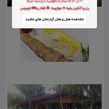
⭐ از 1 تا 5 ستاره | فولبرد | نزدیک حرم
رزرو آنلاین بلیط ✈️ هواپیما، 🚆 قطار و 🚌 اتوبوس
مشاهده هتل و هتل‌ آپارتمان های مشهد