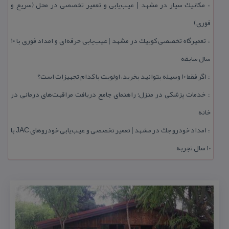
مكانیك سیار در مشهد | عیب‌یابی و تعمیر تخصصی در محل (سریع و
::
فوری)
تعمیرگاه تخصصی كوییك در مشهد | عیب‌یابی حرفه‌ای و امداد فوری با ۱۰
::
سال سابقه
اگر فقط 10 وسیله بتوانید بخرید، اولویت با كدام تجهیزات است؟
::
خدمات پزشكی در منزل؛ راهنمای جامع دریافت مراقبت‌های درمانی در
::
خانه
امداد خودرو جك در مشهد | تعمیر تخصصی و عیب‌یابی خودروهای JAC با
::
۱۰ سال تجربه