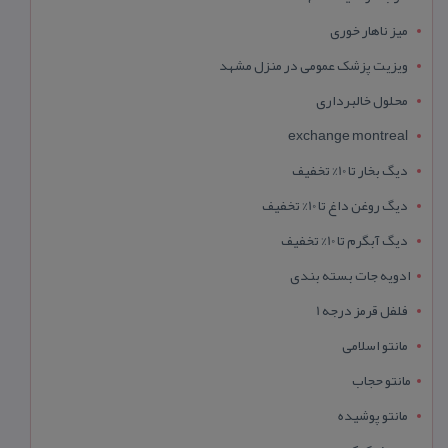
میز ناهار خوری
ویزیت پزشک عمومی در منزل مشهد
محلول خالبرداری
exchange montreal
دیگ بخار تا 10% تخفیف
دیگ روغن داغ تا 10% تخفیف
دیگ آبگرم تا 10% تخفیف
ادویه جات بسته بندی
فلفل قرمز درجه 1
مانتو اسلامی
مانتو حجاب
مانتو پوشیده