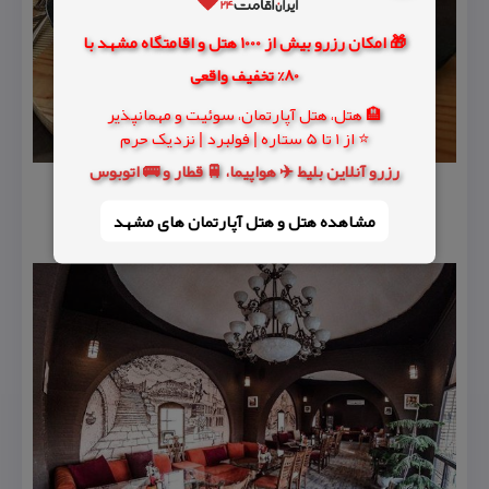
🎁 امکان رزرو بیش از 1000 هتل و اقامتگاه مشهد با
80% تخفیف واقعی
🏨 هتل، هتل آپارتمان، سوئیت و مهمانپذیر
⭐ از 1 تا 5 ستاره | فولبرد | نزدیک حرم
رزرو آنلاین بلیط ✈️ هواپیما، 🚆 قطار و 🚌 اتوبوس
مشاهده هتل و هتل‌ آپارتمان های مشهد