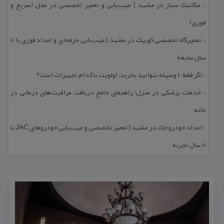
مكانیك سیار در مشهد | عیب‌یابی و تعمیر تخصصی در محل (سریع و
::
فوری)
تعمیرگاه تخصصی كوییك در مشهد | عیب‌یابی حرفه‌ای و امداد فوری با ۱۰
::
سال سابقه
اگر فقط 10 وسیله بتوانید بخرید، اولویت با كدام تجهیزات است؟
::
خدمات پزشكی در منزل؛ راهنمای جامع دریافت مراقبت‌های درمانی در
::
خانه
امداد خودرو جك در مشهد | تعمیر تخصصی و عیب‌یابی خودروهای JAC با
::
۱۰ سال تجربه