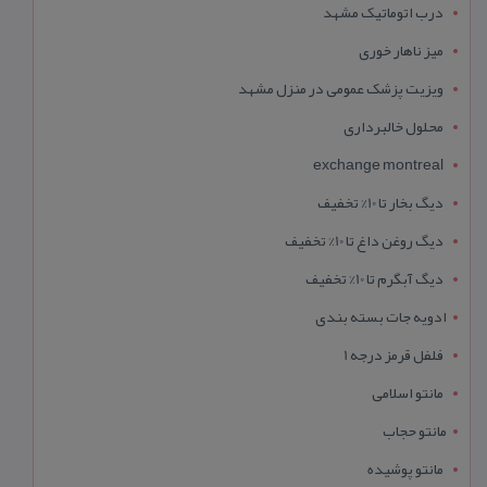
درب اتوماتیک مشهد
میز ناهار خوری
ویزیت پزشک عمومی در منزل مشهد
محلول خالبرداری
exchange montreal
دیگ بخار تا 10% تخفیف
دیگ روغن داغ تا 10% تخفیف
دیگ آبگرم تا 10% تخفیف
ادویه جات بسته بندی
فلفل قرمز درجه 1
مانتو اسلامی
مانتو حجاب
مانتو پوشیده