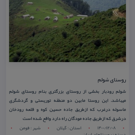
روستای شولم
شولم رودبار بخشی از روستای بزرگتری بنام روستای شولم
میباشد. این روستا مابین دو منطقه توریستی و گردشگری
ماسوله درغرب كه ازطریق جاده حسین كوه و قلعه رودخان
درشرق كه ازطریق جاده مودگان راه دارد واقع شده است
1400/12/08
استان : گيلان
شهر : فومن
دسته : روستاهای ایران