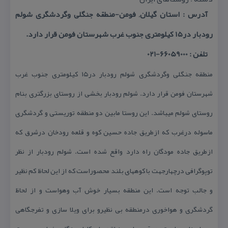
آدرس : استان گیلان, فومن-منطقه جنگلی وگردشگری شولم
رودبار در۱۵ كیلومتری جنوب غرب شهرستان فومن قرار دارد.
تلفن : 66059000-021
منطقه جنگلی وگردشگری شولم رودبار در۱۵ كیلومتری جنوب غرب
شهرستان فومن قرار دارد. شولم رودبار بخشی از روستای بزرگتری بنام
روستای شولم میباشد. این روستا مابین دو منطقه توریستی و گردشگری
ماسوله درغرب كه ازطریق جاده حسین كوه و قلعه رودخان درشرق كه
ازطریق جاده مودگان راه دارد واقع شده است. شولم رودبار از نظر
توپوگرافی درچهارجهت با كوههای بلند محصوراست كه از این لحاظ كم نظیر
و جالب توجه است. این منطقه بسیار خوش آب وهواست و از لحاظ
گردشگری و هواخوری درمنطقه بی نظیرو برای ویلا سازی و تفرجگاهی