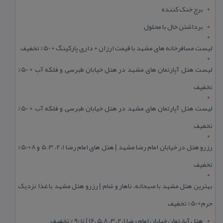
برج خنک کننده
برداشتن خال با محلول
لیست مسافرخانه های مشهد با قیمت ارزان + داری پارکینگ + 50% تخفیف
لیست هتل آپارتمان های مشهد در هتل خیابان طبرسی و فلکه آب + 50%
تخفیف
لیست هتل آپارتمان های مشهد در هتل خیابان طبرسی و فلکه آب + 50%
تخفیف
رزرو هتل در خیابان امام رضا مشهد | هتل‌ های امام رضا 1، 2، 3، 5 و 8+50%
تخفیف
بهترین هتل مشهد با صبحانه، ناهار و شام | رزرو هتل مشهد با غذا نزدیک
حرم+50% تخفیف
هتل آپارتمان خیابان امام رضا 1، 2، 3، 5،8 ،16 | تا 90 % تخفیف