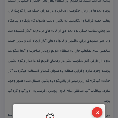
بسیارمناسب است. در قدیم این منطقه بطور كامل جنگل و خیلی بن بست
بود و بعدها در زمان حكومت رضاخان و در دوران جنگ میرزا كوچك خان
بعلت حمله قزاقها و انگلیسها به پائین دست ماسوله كه پایگاه و پناهگاه
نیروهای نهضت جنگل بود تعدادی از خانه های مردم به آتش كشیده شد
و ناامنی شدیدی برای ساكنین و خانواده های آنان ایجاد شد و بدین جهت
شخصی بنام لطفعلی خان به منطقه شولم رودبار مهاجرت و آنجا سكونت
نمود. از طرفی آثار سكونت بشر در زمانهای قدیم كه دامدار و كوچ نشین
بودند وجود دارد و ازاین منطقه به عنوان قشلاق استفاده میكردند آثار
چشمه آب گرم كه زیرزمینی از بالای كوه به پائین منتقل شده هنوز وجود
دارد. ییلاقات آنها مناطقی بنام خاوه ، پونس ، گردسایه ، دیزآب و گردآب
بود.
×
در زمان قبل ازانقلاب تا ابتدای روستای شولم جاده سازی شد اما توسط