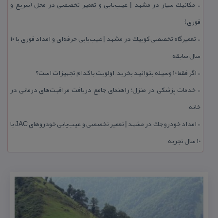
مكانیك سیار در مشهد | عیب‌یابی و تعمیر تخصصی در محل (سریع و
::
فوری)
تعمیرگاه تخصصی كوییك در مشهد | عیب‌یابی حرفه‌ای و امداد فوری با ۱۰
::
سال سابقه
اگر فقط 10 وسیله بتوانید بخرید، اولویت با كدام تجهیزات است؟
::
خدمات پزشكی در منزل؛ راهنمای جامع دریافت مراقبت‌های درمانی در
::
خانه
امداد خودرو جك در مشهد | تعمیر تخصصی و عیب‌یابی خودروهای JAC با
::
۱۰ سال تجربه