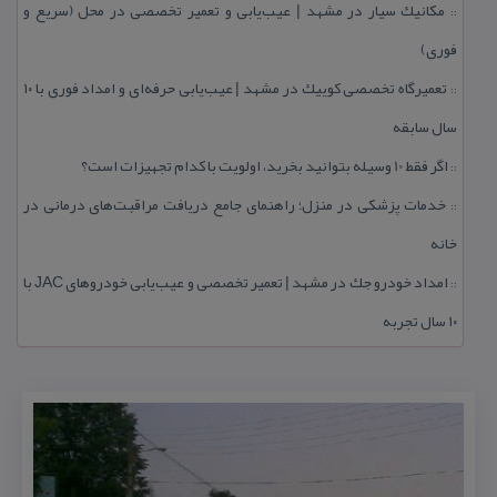
مكانیك سیار در مشهد | عیب‌یابی و تعمیر تخصصی در محل (سریع و
::
فوری)
تعمیرگاه تخصصی كوییك در مشهد | عیب‌یابی حرفه‌ای و امداد فوری با ۱۰
::
سال سابقه
اگر فقط 10 وسیله بتوانید بخرید، اولویت با كدام تجهیزات است؟
::
خدمات پزشكی در منزل؛ راهنمای جامع دریافت مراقبت‌های درمانی در
::
خانه
امداد خودرو جك در مشهد | تعمیر تخصصی و عیب‌یابی خودروهای JAC با
::
۱۰ سال تجربه