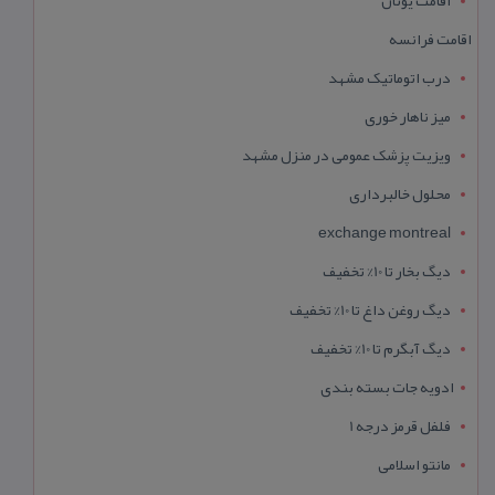
اقامت فرانسه
درب اتوماتیک مشهد
میز ناهار خوری
ویزیت پزشک عمومی در منزل مشهد
محلول خالبرداری
exchange montreal
دیگ بخار تا 10% تخفیف
دیگ روغن داغ تا 10% تخفیف
دیگ آبگرم تا 10% تخفیف
ادویه جات بسته بندی
فلفل قرمز درجه 1
مانتو اسلامی