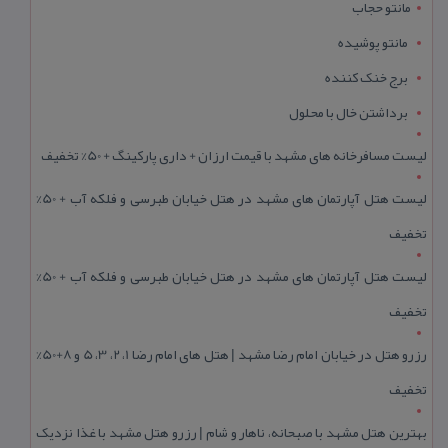
مانتو حجاب
مانتو پوشیده
برج خنک کننده
برداشتن خال با محلول
لیست مسافرخانه های مشهد با قیمت ارزان + داری پارکینگ + 50% تخفیف
لیست هتل آپارتمان های مشهد در هتل خیابان طبرسی و فلکه آب + 50%
تخفیف
لیست هتل آپارتمان های مشهد در هتل خیابان طبرسی و فلکه آب + 50%
تخفیف
رزرو هتل در خیابان امام رضا مشهد | هتل‌ های امام رضا 1، 2، 3، 5 و 8+50%
تخفیف
بهترین هتل مشهد با صبحانه، ناهار و شام | رزرو هتل مشهد با غذا نزدیک