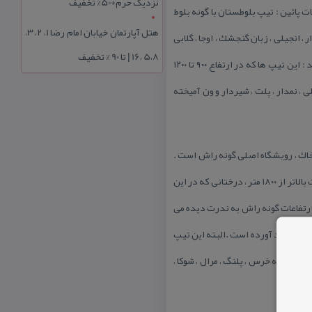
نزدیک حرم+50% تخفیف
 پائین : تیپ بلوطستان با گونه بلوط
هتل آپارتمان خیابان امام رضا 1، 2، 3،
ردار ، انجیلی ، زبان گنجشك ، اوجا ، گلابی
5،8 ،16 | تا 90 % تخفیف
وحشی همراه هستند . گیاهان درختچه ای مانندازملك و داردوست در این كمربند فراوان است . تیپ های جنلگی میان بند : این تیپ ها كه در ارتفاع ۹۰۰ تا ۱۲۰۰
 ، نمدار ، پلت ، شیردار و ون آمیخته
ودن شرایط مناسب آب و هوا ، خاك ، رویشگاه اصلی گونه راش است .
گونه های همراه راش عبارتند از : ممرز ، ملج ، توسكای ییلاقی ، افرا و شیردار . تیپ های فوقانی و حد نهایی جنگل : در ارتفاعات بالاتر از ۱۸۰۰ متر ، درختانی كه در این
 ارتفاعات گونه راش به ندرت دیده می
ن را بوجود آورده است .البته این تیپ
وان به خرس ، پلنگ ، مرال ، شوكا ،