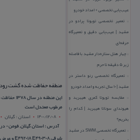
عیب‌یابی تخصصی + امداد خودرو
تعمیر تخصصی تویوتا پرادو در
::
مشهد | عیب‌یابی دقیق و تعمیرگاه
حرفه‌ای
چهار هتل‌ ستاره‌دار مشهد با فاصله
::
زیر 5 دقیقه تا حرم
تعمیرگاه تخصصی رنو داستر در
::
منطقه حفاظت شده گشت رودخا
مشهد | ۱۰ سال تجربه و امداد خودرو
مقایسه تویوتا كمری هیبرید و
این منطقه 
::
مرطوب معتدل است
هیوندای سوناتا هیبرید | كدام را
1400/12/08
استان : گيلان
بخریم؟
آدرس : استان گیلان, فومن- در
تعمیرگاه تخصصی SWM در مشهد
::
شرقی E492018 E490308 و عرض شمالی N371149 N365602 واقع شده است .