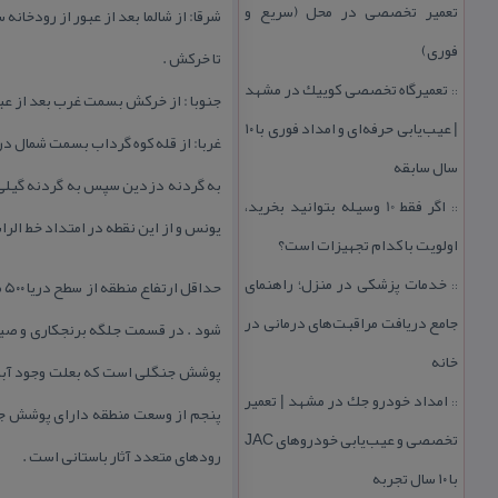
تعمیر تخصصی در محل (سریع و
فوری)
تا خركش .
تعمیرگاه تخصصی كوییك در مشهد
::
جنوبا : از خركش بسمت غرب بعد از عبو
| عیب‌یابی حرفه‌ای و امداد فوری با ۱۰
غربا: از قله كوه گرداب بسمت شمال در ام
سال سابقه
به گردنه دزدین سپس به گردنه گیلی بلن
اگر فقط 10 وسیله بتوانید بخرید،
::
یونس و از این نقطه در امتداد خط الراس 
اولویت با كدام تجهیزات است؟
خدمات پزشكی در منزل؛ راهنمای
::
جامع دریافت مراقبت‌های درمانی در
شود . در قسمت جلگه برنجكاری و صیف
خانه
پوشش جنگلی است كه بعلت وجود آبادی
امداد خودرو جك در مشهد | تعمیر
::
پنجم از وسعت منطقه دارای پوشش جنگ
تخصصی و عیب‌یابی خودروهای JAC
رودهای متعدد آثار باستانی است .
با ۱۰ سال تجربه