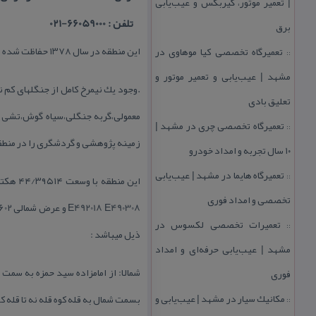
| تعمیر موتور، گیربكس و عیب‌یابی
تلفن : 66059000-021
برق
این منطقه در سال ۱۳۷۸ حفاظت شده اغلام شد منطقه ای است كوهستانی با رودهای فراوان واقع در استان گیلان دارای اقلیم مرطوب و خیلی مرطوب معتدل است
تعمیرگاه تخصصی كیا موهاوی در
::
مشهد | عیب‌یابی و تعمیر موتور و
.وجود یك نیمرخ كامل از جنگلهای كم نظ
تعلیق بادی
معمولی،گربه جنگلی،سیاه گوش،تشی ،گو
تعمیرگاه تخصصی چری در مشهد |
::
زمینه پژوهشی و گردشگری را در منطق
۱۰ سال تجربه و امداد خودرو
تعمیرگاه هایما در مشهد | عیب‌یابی
::
این من
تخصصی و امداد فوری
تعمیرات تخصصی لكسوس در
::
ذیل میباشد :
مشهد | عیب‌یابی حرفه‌ای و امداد
شمالا: از امامزاده سید حمزه به سم
فوری
مكانیك سیار در مشهد | عیب‌یابی و
بسمت شمال به قله كوه قله نه تا قله كوه
::