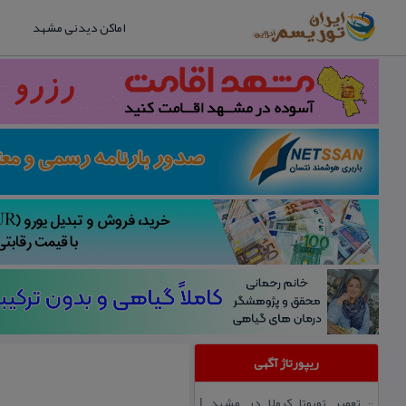
اماکن دیدنی مشهد
ریپورتاژ آگهی
تعمیر تویوتا كرولا در مشهد |
::