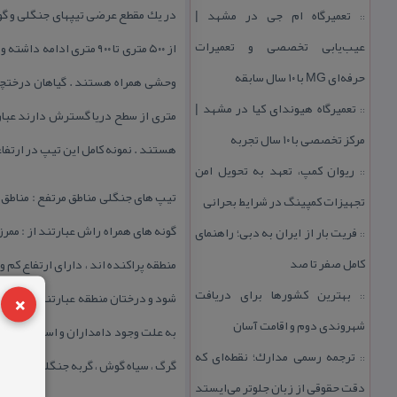
در یك مقطع عرضی تیپهای جنگلی و گونه
تعمیرگاه ام جی در مشهد |
::
عیب‌یابی تخصصی و تعمیرات
از ۵۰۰ متری تا ۹۰۰ متری
حرفه‌ای MG با ۱۰ سال سابقه
تعمیرگاه هیوندای كیا در مشهد |
::
متری از سطح دریا گسترش دارند عبارتند
مركز تخصصی با ۱۰ سال تجربه
هستند . نمونه كامل این تیپ در ارتف
ریوان كمپ، تعهد به تحویل امن
::
تجهیزات كمپینگ در شرایط بحرانی
فریت بار از ایران به دبی؛ راهنمای
::
كامل صفر تا صد
منطقه پراكنده اند ، دارای ارتفاع كم
×
بهترین كشورها برای دریافت
شود و درختان منطقه عبارتند از نوعی م
::
شهروندی دوم و اقامت آسان
به علت وجود دامداران و استفاده دام
ترجمه رسمی مدارك؛ نقطه‌ای كه
::
گرگ ، سیاه گوش ، گربه جنگلی ، شنگ ، تشی
دقت حقوقی از زبان جلوتر می‌ایستد