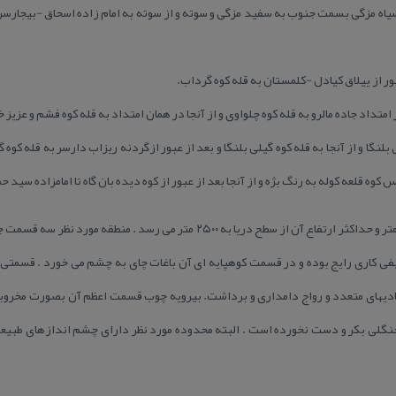
ر از ییلاق كیادل -كلمستان به قله كوه گرداب.
تداد جاده مالرو به قله كوه چلواوی و از آنجا در همان امتداد به قله كوه فشم و عزیز خا
گا و از آنجا به قله كوه گیلی بلنگا و بعد از عبور ازگردنه ریزاب دارسر به قله كوه 
كوه قلعه كوله به رنگ بژه و از آنجا بعد از عبور از كوه دیده بان گاه تا امامزاده سید حم
حداقل ارتفاع منطقه از سطح دریا ۵۰۰ متر و حداكثر ارتفاع آن از سطح دریا به ۲۵۰۰ م
ی كاری رایج بوده و در قسمت كوهپایه ای آن باغات چای به چشم می خورد . قسمتی ا
های متعدد و رواج دامداری و برداشت. بیرویه چوب قسمت اعظم آن بصورت مخروبه 
لی بكر و دست نخورده است . البته محدوده مورد نظر دارای چشم اندازهای طبیعی زی