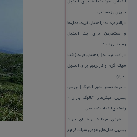
انتخابی هوشمندانه برای استایل
پاییزی و زمستانی
پالتو مردانه؛ راهنمای خرید، مدل‌ها
::
و ست‌كردن برای یك استایل
زمستانی شیك
ژاكت مردانه | راهنمای خرید ژاكت
::
شیك، گرم و كاربردی برای استایل
آقایان
خرید تستر عایق آنالوگ | بررسی
::
بهترین میگرهای آنالوگ بازار +
راهنمای انتخاب تخصصی
هودی مردانه؛ راهنمای خرید
::
بهترین مدل‌های هودی شیك، گرم و