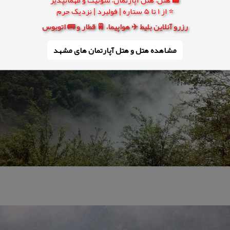
⭐ از 1 تا 5 ستاره | فولبرد | نزدیک حرم
رزرو آنلاین بلیط ✈️ هواپیما، 🚆 قطار و 🚌 اتوبوس
مشاهده هتل و هتل‌ آپارتمان های مشهد