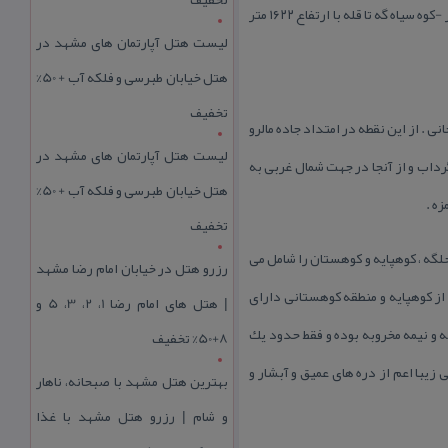
شرقا: از شالما بعد از عبور از رودخانه سیاه مزگی بسمت جنوب به سفید مزگی و سوته و از سوته به امام زاده اسحاق -بیجارسر -كوه سیاه گه تا قله با ارتفاع ۱۶۲۲ متر
لیست هتل آپارتمان های مشهد در
هتل خیابان طبرسی و فلکه آب + 50%
تخفیف
نی . از این نقطه در امتداد جاده مالرو
لیست هتل آپارتمان های مشهد در
گرداب و از آنجا در جهت شمال غربی به
هتل خیابان طبرسی و فلکه آب + 50%
زه .
تخفیف
تر می رسد . منطقه مورد نظر سه قسمت جلگه ، كوهپایه و كوهستان را شامل می
رزرو هتل در خیابان امام رضا مشهد
ز كوهپایه و منطقه كوهستانی دارای
| هتل‌ های امام رضا 1، 2، 3، 5 و
و نیمه مخروبه بوده و فقط حدود یك
8+50% تخفیف
با اعم از دره های عمیق و آبشار و
بهترین هتل مشهد با صبحانه، ناهار
و شام | رزرو هتل مشهد با غذا