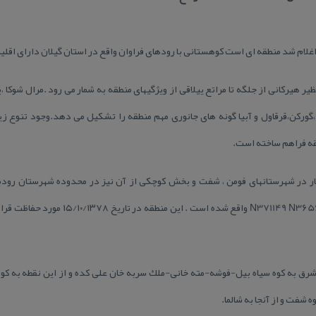
یر هیركانی از جلگه تا مراتع ییلاقی از ویژگیهای منطقه به شمار می رود .مرال شوكا ،
ركن،قرقاول و آبیا گونه های جانوری مهم منطقه را تشكیل می دهد.وجود تنوع زیست
ه فراهم ساخته است.
طقه با وسعت ۴۴/۳۹۵۱۴ هكتار در شهرستانهای فومن ، شفت و بخش كوچكی از آن نیز در محدوده شهرس
E492018 E490308 و عرض شمالی N371149 N365602
ت شرق به كوه سیاه بیل-فوشه-مته خانی-ملك سربه خان علی كده و از این نقطه به ك
 شفت و از آنجا به شالما.