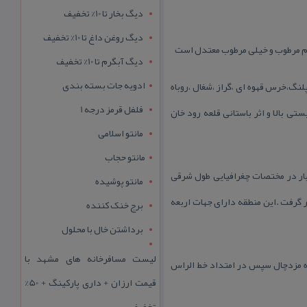
دیگ بخار تا 10% تخفیف
دیگ روغن داغ تا 10% تخفیف
دیگ آبگرم تا 10% تخفیف
ادویه جات بسته بندی
پلنگ،خرس قهوه ای ،گراز ،شغال ،روباه
فلفل قرمز درجه 1
ی بالا و اثر باستانی قلعه رود خان
مانتو اسلامی
مانتو حجاب
تان رودبار در مختصات چغرافیایی طول شرقی
مانتو پوشیده
 واقع شده است . این منطقه در تاریخ ۱۵/۱۰/۱۳۷۸ مورد حفاظت قرار گرفت .این منطقه دارای جهات اربعه
برج خنک کننده
برداشتن خال با محلول
لیست مسافرخانه های مشهد با
وه مزدچال سپس در امتداد خط الراس
قیمت ارزان + داری پارکینگ + 50%
تخفیف