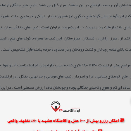
 های آن برحسب ارتفاع در این منطقه بقرار ذیل می باشد . تیپ های جنگلی ارتفاعات
 ادامه داشته و كنار این گونه اصلی گونه های دیگری نیز همچون نمدار ، لیلكی ، خرمندی ، پلت ، شی
 از : ممرز ، راش ، راشستان ، ممرزستان ، این تیپ ها همراه با گونه های ملج ، انجیلی
اعات بالای قلعه رودخان و گشت رودخان و در محدوده خرفه پشته قابل تشخیص است .
تیپ های جنگلی مناطق مرتفع : مناطق مرتفع یعنی ارتفاعات ۱۲۰۰ تا ۱۸۰۰ متری كه به سبب داراب
 و ساقه ای كج و معوج و تاجهای چنگالی بوده و چوبشان فاقد ارزش صنعتی است . در این
مرز بنام لوریا كچف كه گاه همراه با گونه ای بلوط بنام اوری است و جامعه كچف – اورستا
ی آنها از چوب و هیزم بشدت آسیب دیده است . از جمله مهمترین حیات وحش منطقه می ت
🎁 امکان رزرو بیش از 1000 هتل و اقامتگاه مشهد با 80% تخفیف واقعی
 ، گوركن ، گراز ، سنجاب ، قرقاول ، ابیاء ، قزل آلا را اشاره نمود .
🏨 هتل، هتل آپارتمان، سوئیت و مهمانپذیر