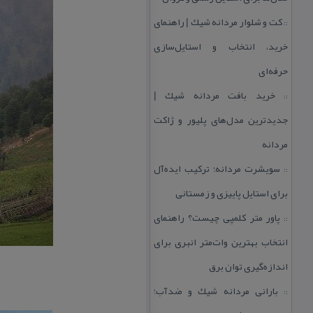
كت و شلوار مردانه شیك | راهنمای
::
خرید، انتخاب و استایل‌سازی
حرفه‌ای
خرید بافت مردانه شیك |
::
جدیدترین مدل‌های پلیور و ژاكت
مردانه
سویشرت مردانه؛ تركیب ایده‌آل
::
برای استایل پاییزی و زمستانی
پاور متر كلمپی چیست؟ راهنمای
::
انتخاب بهترین وات‌متر انبری برای
اندازه‌گیری توان برق
بارانی مردانه شیك و ضدآب؛
::