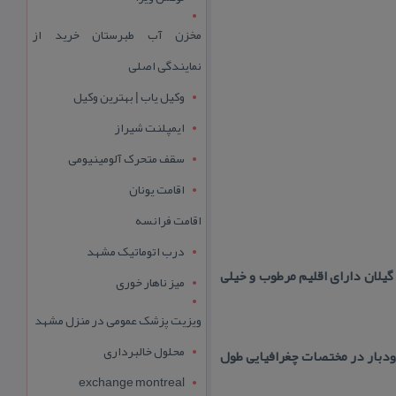
مخزن آب طبرستان خرید از
نمایندگی اصلی
وکیل یاب | بهترین وکیل
ایمپلنت شیراز
سقف متحرک آلومینیومی
اقامت یونان
اقامت فرانسه
درب اتوماتیک مشهد
ستان گیلان دارای اقلیم مرطوب و خیلی
میز ناهار خوری
ویزیت پزشک عمومی در منزل مشهد
محلول خالبرداری
دبار در مختصات چغرافیایی طول
exchange montreal