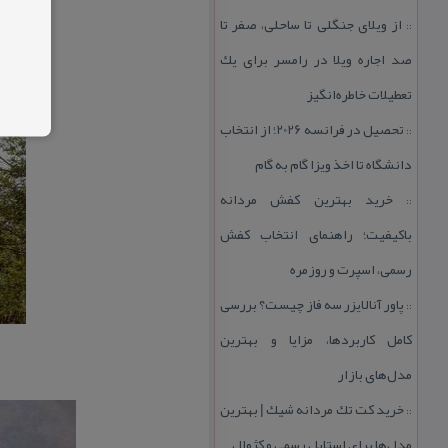
از ویلای جنگلی تا ساحلی، صفر تا
::
صد اجاره ویلا در رامسر برای یك
تعطیلات خاطره‌انگیز
تحصیل در فرانسه 2026؛ از انتخاب
::
دانشگاه تا اخذ ویزا گام به گام
خرید بهترین كفش مردانه
::
باكیفیت؛ راهنمای انتخاب كفش
رسمی، اسپرت و روزمره
پاور آنالایزر سه فاز چیست؟ بررسی
::
كامل كاربردها، مزایا و بهترین
مدل‌های بازار
خرید كت تك مردانه شیك | بهترین
::
مدل‌ها برای استایل رسمی و كژوال