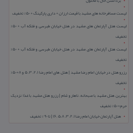
برداشتن خال با محلول
لیست مسافرخانه های مشهد با قیمت ارزان + داری پارکینگ + 50% تخفیف
لیست هتل آپارتمان های مشهد در هتل خیابان طبرسی و فلکه آب + 50%
تخفیف
لیست هتل آپارتمان های مشهد در هتل خیابان طبرسی و فلکه آب + 50%
تخفیف
رزرو هتل در خیابان امام رضا مشهد | هتل‌ های امام رضا 1، 2، 3، 5 و 8+50%
تخفیف
بهترین هتل مشهد با صبحانه، ناهار و شام | رزرو هتل مشهد با غذا نزدیک
حرم+50% تخفیف
هتل آپارتمان خیابان امام رضا 1، 2، 3، 5،8 ،16 | تا 90 % تخفیف