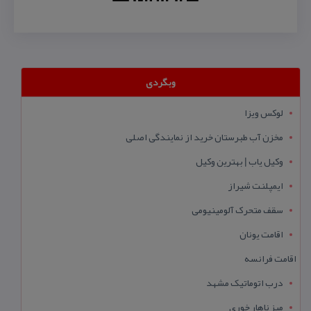
وبگردی
لوکس ویزا
مخزن آب طبرستان خرید از نمایندگی اصلی
وکیل یاب | بهترین وکیل
ایمپلنت شیراز
سقف متحرک آلومینیومی
اقامت یونان
اقامت فرانسه
درب اتوماتیک مشهد
میز ناهار خوری