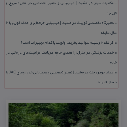
مكانیك سیار در مشهد | عیب‌یابی و تعمیر تخصصی در محل (سریع و
::
فوری)
تعمیرگاه تخصصی كوییك در مشهد | عیب‌یابی حرفه‌ای و امداد فوری با ۱۰
::
سال سابقه
اگر فقط 10 وسیله بتوانید بخرید، اولویت با كدام تجهیزات است؟
::
خدمات پزشكی در منزل؛ راهنمای جامع دریافت مراقبت‌های درمانی در
::
خانه
امداد خودرو جك در مشهد | تعمیر تخصصی و عیب‌یابی خودروهای JAC با
::
۱۰ سال تجربه