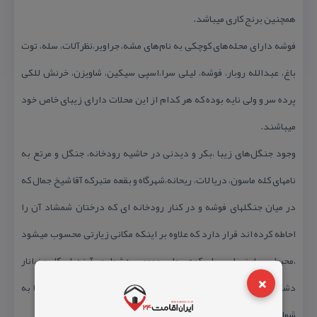
همچنین برنج كاری میباشد.
فوشه دارای محله‌های كوچكی به نام‌های مشه، جراویر،نظرآلات، سله، توت
باغ، عبدالله روبار، فوشه، لیلی سرا،اسپی سیكین، شاویزن، خرنش للكی
پرده سر و ولی نایه بوده كه هر كدام از این محلات دارای زیبای خاص خود
میباشند.
وجود جنگل‌های زیبا ،بكر و دیدنی در حاشیه رودخانه، جنگل و مرتع به
نامهای كله ماسون، دریا لات، ریحانه،شهرگاه و بقعه متبركه آقا شیخ جمال كه
در میان جنگلهای فوشه و در كنار رودخانه ای كه درختان شمشاد آن را
احاطه كرده اند قرار دارد كه علاوه بر اینكه مكانی زیارتی محسوب میشود
،محیط بسیار زیبایی برای كوهپیمایی عمومی به شمار می‌آیند، اسكاسون،انار
×
دشته، لیسندی و غار خون فوشه از دیگر مكان‌های دیدنی این روستا به
شمار می‌ایند.