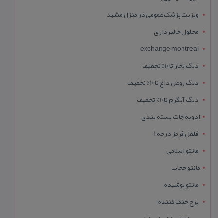
ویزیت پزشک عمومی در منزل مشهد
محلول خالبرداری
exchange montreal
دیگ بخار تا 10% تخفیف
دیگ روغن داغ تا 10% تخفیف
دیگ آبگرم تا 10% تخفیف
ادویه جات بسته بندی
فلفل قرمز درجه 1
مانتو اسلامی
مانتو حجاب
مانتو پوشیده
برج خنک کننده