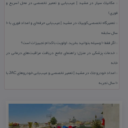
مكانیك سیار در مشهد | عیب‌یابی و تعمیر تخصصی در محل (سریع و
::
فوری)
تعمیرگاه تخصصی كوییك در مشهد | عیب‌یابی حرفه‌ای و امداد فوری با ۱۰
::
سال سابقه
اگر فقط 10 وسیله بتوانید بخرید، اولویت با كدام تجهیزات است؟
::
خدمات پزشكی در منزل؛ راهنمای جامع دریافت مراقبت‌های درمانی در
::
خانه
امداد خودرو جك در مشهد | تعمیر تخصصی و عیب‌یابی خودروهای JAC با
::
۱۰ سال تجربه