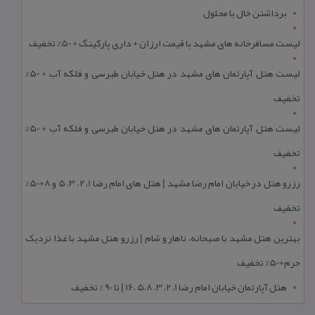
برداشتن خال با محلول
لیست مسافرخانه های مشهد با قیمت ارزان + داری پارکینگ + 50% تخفیف
لیست هتل آپارتمان های مشهد در هتل خیابان طبرسی و فلکه آب + 50%
تخفیف
لیست هتل آپارتمان های مشهد در هتل خیابان طبرسی و فلکه آب + 50%
تخفیف
رزرو هتل در خیابان امام رضا مشهد | هتل‌ های امام رضا 1، 2، 3، 5 و 8+50%
تخفیف
بهترین هتل مشهد با صبحانه، ناهار و شام | رزرو هتل مشهد با غذا نزدیک
حرم+50% تخفیف
هتل آپارتمان خیابان امام رضا 1، 2، 3، 5،8 ،16 | تا 90 % تخفیف