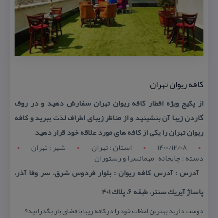
كافه ریوان تهران
از پكیج ویژه افطار كافه ریوان تهران سفارش دهید و در روف
گاردن زیبا آن بنشینید و از مناظر زیبای اطراف لذت ببرید و كافه
ریوان تهران را یكی از كافه های مورد علاقه خود قرار دهید
1400/12/08
استان : تهران
شهر : تهران
دسته : چایخانه , مهمانسرا و رستوران
آدرس : آدرس كافه ریوان : بلوار فردوس شرق، سر وفا آذر،
پاساژ آیریك سنتر، طبقه ۶، پلاك ۴۰۱
دوست دارید بهترین لحظات خود را در كافه زیبا با فضای باز بگذرانید؟