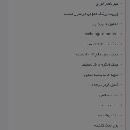
میز ناهار خوری
ویزیت پزشک عمومی در منزل مشهد
محلول خالبرداری
exchange montreal
دیگ بخار تا 10% تخفیف
دیگ روغن داغ تا 10% تخفیف
دیگ آبگرم تا 10% تخفیف
ادویه جات بسته بندی
فلفل قرمز درجه 1
مانتو اسلامی
مانتو حجاب
مانتو پوشیده
برج خنک کننده