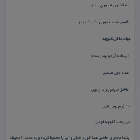
۸/۱ قاشق چایخوری وانیل
۱ قاشق ماست خوری بكینگ پودر
مواد داخل كلوچه
:
۳ پیمانه گردو پودر شده
۱ عدد جوز هندی
۱ قاشق چایخوری دارچین
۴۰۰ گرم پودر شكر
طرز پخت كلوچه فومن
ابتدا مخمر و ۱ قاشق غذا خوری شكر و آب را مخلوط كرده و به مدت ۱۰ دقیقه