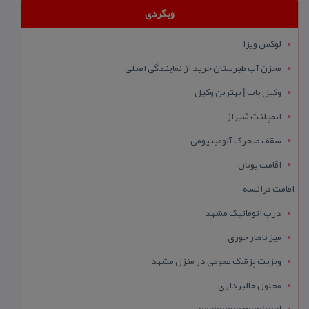
وبگردی
لوکس ویزا
مخزن آب طبرستان خرید از نمایندگی اصلی
وکیل یاب | بهترین وکیل
ایمپلنت شیراز
سقف متحرک آلومینیومی
اقامت یونان
اقامت فرانسه
درب اتوماتیک مشهد
میز ناهار خوری
ویزیت پزشک عمومی در منزل مشهد
محلول خالبرداری
exchange montreal