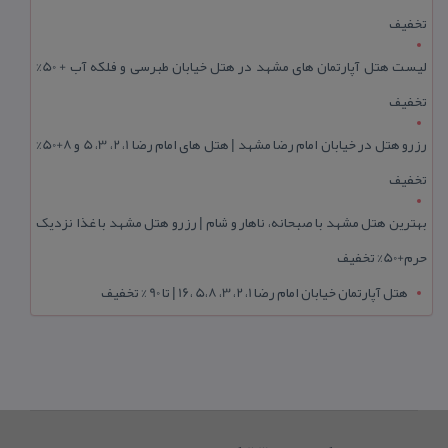
تخفیف
لیست هتل آپارتمان های مشهد در هتل خیابان طبرسی و فلکه آب + 50%
تخفیف
رزرو هتل در خیابان امام رضا مشهد | هتل‌ های امام رضا 1، 2، 3، 5 و 8+50%
تخفیف
بهترین هتل مشهد با صبحانه، ناهار و شام | رزرو هتل مشهد با غذا نزدیک
حرم+50% تخفیف
هتل آپارتمان خیابان امام رضا 1، 2، 3، 5،8 ،16 | تا 90 % تخفیف