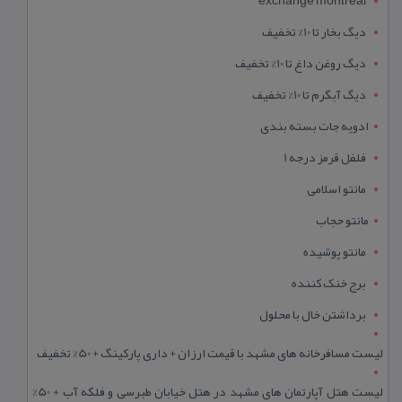
دیگ بخار تا 10% تخفیف
دیگ روغن داغ تا 10% تخفیف
دیگ آبگرم تا 10% تخفیف
ادویه جات بسته بندی
فلفل قرمز درجه 1
مانتو اسلامی
مانتو حجاب
مانتو پوشیده
برج خنک کننده
برداشتن خال با محلول
لیست مسافرخانه های مشهد با قیمت ارزان + داری پارکینگ + 50% تخفیف
لیست هتل آپارتمان های مشهد در هتل خیابان طبرسی و فلکه آب + 50%