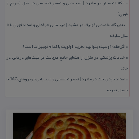
مكانیك سیار در مشهد | عیب‌یابی و تعمیر تخصصی در محل (سریع و
::
فوری)
تعمیرگاه تخصصی كوییك در مشهد | عیب‌یابی حرفه‌ای و امداد فوری با ۱۰
::
سال سابقه
اگر فقط 10 وسیله بتوانید بخرید، اولویت با كدام تجهیزات است؟
::
خدمات پزشكی در منزل؛ راهنمای جامع دریافت مراقبت‌های درمانی در
::
خانه
امداد خودرو جك در مشهد | تعمیر تخصصی و عیب‌یابی خودروهای JAC با
::
۱۰ سال تجربه