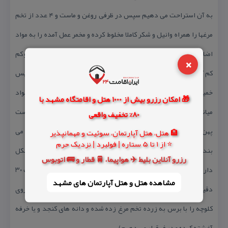
به آن استراحت می دهیم سپس در ظرفی روغن و ماست و ۴ عدد از تخم
مرغها را همراه وانیل و شكر كاملا مخلوط كرده و مخمر عمل آمده را به مواد
اضافه كرده وسپس بكینگ پودر را همراه نمك به آرد اضافه می كنیم و كم
×
كم آن را به مواد اضافه می كنیم تا خمیر صاف و یكدستی بدست آید سپس
خمیر را به مدت ۲ ساعت استراحت می دهیم . در ظرف دیگری تمام مواد
🎁 امکان رزرو بیش از 1000 هتل و اقامتگاه مشهد با
میانی كلوچه را مخلوط كرده و از خمیر مقداری بر داشته وآن را در دست
80% تخفیف واقعی
پهن كرده و از مواد درون آن قرار داده و اطراف خمیر را همانند بقچه می
🏨 هتل، هتل آپارتمان، سوئیت و مهمانپذیر
⭐ از 1 تا 5 ستاره | فولبرد | نزدیک حرم
بندیم و آن را با وردنه پهن می كنیم (خیلی نازك) و روی آن را با مهر شكل
رزرو آنلاین بلیط ✈️ هواپیما، 🚆 قطار و 🚌 اتوبوس
دار می كنیم و در فر كه كف آن ظرف آب – جوش قرار داده ایم به مدت ۳۰
مشاهده هتل و هتل‌ آپارتمان های مشهد
دقیقه در دمای ۱۸۰ سانتی گراد قرار می دهیم (لازم به ذكر است روی
كلوچه را با برس به زرده تخم مرغ زده شده و دانه های كنجد و یا خرفه
آغشته كرده و در فر قرار می دهیم)