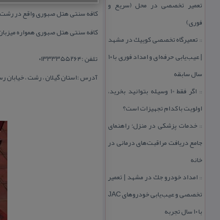
تعمیر تخصصی در محل (سریع و
كافه سنتی هتل صبوری واقع در رشت، دا
فوری)
كافه سنتی هتل صبوری همواره میزبان و
تعمیرگاه تخصصی كوییك در مشهد
::
| عیب‌یابی حرفه‌ای و امداد فوری با ۱۰
تلفن :۰۱۳۳۳۳۵۵۲۶۴
سال سابقه
آدرس :استان گیلان ، رشت ، خیابان رسا
اگر فقط 10 وسیله بتوانید بخرید،
::
اولویت با كدام تجهیزات است؟
خدمات پزشكی در منزل؛ راهنمای
::
جامع دریافت مراقبت‌های درمانی در
خانه
امداد خودرو جك در مشهد | تعمیر
::
تخصصی و عیب‌یابی خودروهای JAC
با ۱۰ سال تجربه