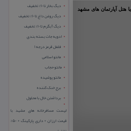
دیگ بخار تا 10% تخفیف
ا هتل آپارتمان های مشهد
دیگ روغن داغ تا 10% تخفیف
دیگ آبگرم تا 10% تخفیف
ادویه جات بسته بندی
فلفل قرمز درجه 1
مانتو اسلامی
مانتو حجاب
مانتو پوشیده
برج خنک کننده
برداشتن خال با محلول
لیست مسافرخانه های مشهد با
قیمت ارزان + داری پارکینگ + 50%
تخفیف