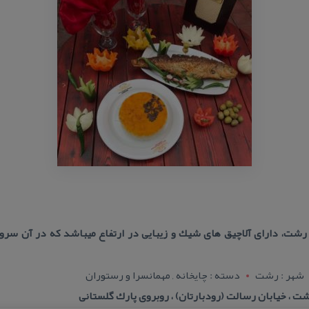
شت، دارای آلاچیق های شیك و زیبایی در ارتفاع میباشد كه در آن سروی
شهر : رشت
دسته : چایخانه , مهمانسرا و رستوران
ت ، خیابان رسالت (رودبارتان) ، روبروی پارك گلستانی