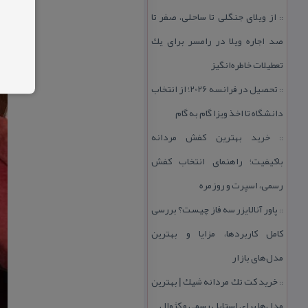
از ویلای جنگلی تا ساحلی، صفر تا
::
صد اجاره ویلا در رامسر برای یك
تعطیلات خاطره‌انگیز
تحصیل در فرانسه 2026؛ از انتخاب
::
دانشگاه تا اخذ ویزا گام به گام
خرید بهترین كفش مردانه
::
باكیفیت؛ راهنمای انتخاب كفش
رسمی، اسپرت و روزمره
پاور آنالایزر سه فاز چیست؟ بررسی
::
كامل كاربردها، مزایا و بهترین
مدل‌های بازار
خرید كت تك مردانه شیك | بهترین
::
مدل‌ها برای استایل رسمی و كژوال