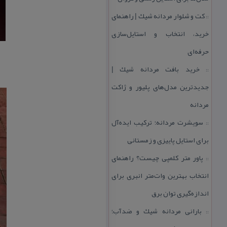
كت و شلوار مردانه شیك | راهنمای
::
خرید، انتخاب و استایل‌سازی
حرفه‌ای
خرید بافت مردانه شیك |
::
جدیدترین مدل‌های پلیور و ژاكت
مردانه
سویشرت مردانه؛ تركیب ایده‌آل
::
برای استایل پاییزی و زمستانی
پاور متر كلمپی چیست؟ راهنمای
::
انتخاب بهترین وات‌متر انبری برای
اندازه‌گیری توان برق
بارانی مردانه شیك و ضدآب؛
::