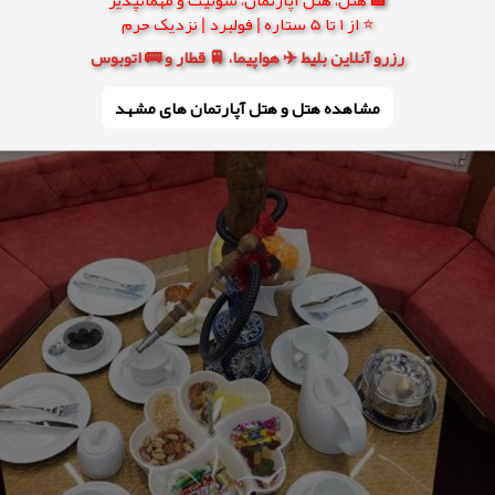
⭐ از 1 تا 5 ستاره | فولبرد | نزدیک حرم
رزرو آنلاین بلیط ✈️ هواپیما، 🚆 قطار و 🚌 اتوبوس
مشاهده هتل و هتل‌ آپارتمان های مشهد