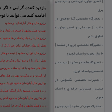
| تعمیر موتور، گیربكس و عیب‌یابی
بازدید کننده گرامی : اگر
برق
اقامت کنید می توانید با توج
تعمیرگاه تخصصی كیا موهاوی در
::
رزرو هتل و هتل آپارتمان در مشهد
مشهد | عیب‌یابی و تعمیر موتور و
بهترین هتل مشهد با صبحانه، ناهار و شام |
تعلیق بادی
رزرو هتل در خیابان امام رضا مشهد | هتل‌ های امام رضا 
تعمیرگاه تخصصی چری در مشهد |
::
هتل آپارتمان خیابان امام رضا 1، 2، 3، 5،8 ،16 | تا 90 % تخفیف
۱۰ سال تجربه و امداد خودرو
رزرو هتل فولبرد مشهد | قیمت و هتل های 
تعمیرگاه هایما در مشهد | عیب‌یابی
هتل ارزان با ۳ وعده غذا نزدیک حرم امام رضا | رزرو هتل ارزان مشهد+50%
::
هتل های مشهد با غذای سلف سرویس | هت
تخصصی و امداد فوری
ارزانترین و نزدیکترین بهترین هتل های م
تعمیرات تخصصی لكسوس در
::
بهترین هتل آپارتمان مشهد نزدیک حرم | هت
مشهد | عیب‌یابی حرفه‌ای و امداد
رزرو هتل در مشهد با پارکینگ | هتل پارکین
فوری
نزدیکترین هتل آپارتمان به حرم امام ر
مكانیك سیار در مشهد | عیب‌یابی و
::
رزرو هتل مشهد نزدیک حرم | لیست و شمار