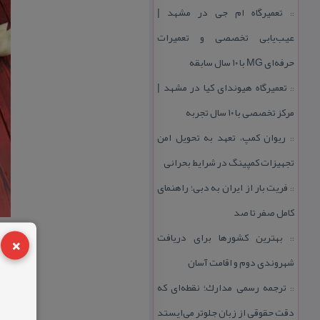
تعمیرگاه ام جی در مشهد |
::
عیب‌یابی تخصصی و تعمیرات
حرفه‌ای MG با ۱۰ سال سابقه
تعمیرگاه هیوندای كیا در مشهد |
::
مركز تخصصی با ۱۰ سال تجربه
ریوان كمپ، تعهد به تحویل امن
::
تجهیزات كمپینگ در شرایط بحرانی
فریت بار از ایران به دبی؛ راهنمای
::
كامل صفر تا صد
×
بهترین كشورها برای دریافت
::
شهروندی دوم و اقامت آسان
ترجمه رسمی مدارك؛ نقطه‌ای كه
::
دقت حقوقی از زبان جلوتر می‌ایستد