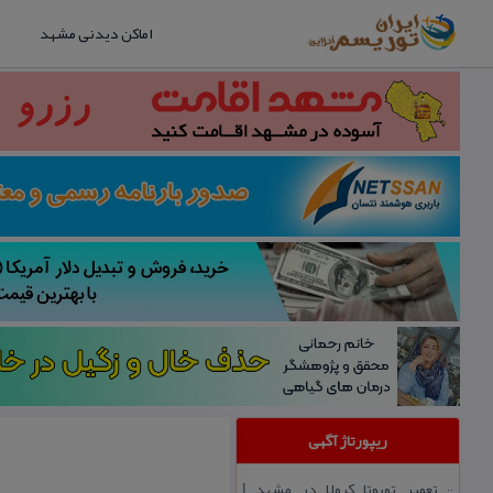
اماکن دیدنی مشهد
ریپورتاژ آگهی
تعمیر تویوتا كرولا در مشهد |
::