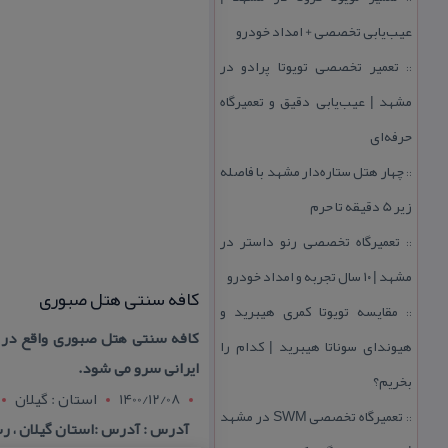
عیب‌یابی تخصصی + امداد خودرو
تعمیر تخصصی تویوتا پرادو در
::
مشهد | عیب‌یابی دقیق و تعمیرگاه
حرفه‌ای
چهار هتل‌ ستاره‌دار مشهد با فاصله
::
زیر 5 دقیقه تا حرم
تعمیرگاه تخصصی رنو داستر در
::
مشهد | ۱۰ سال تجربه و امداد خودرو
كافه سنتی هتل صبوری
مقایسه تویوتا كمری هیبرید و
::
كافه سنتی هتل صبوری واقع در ر
هیوندای سوناتا هیبرید | كدام را
ایرانی سرو می شود.
بخریم؟
1400/12/08
استان : گيلان
تعمیرگاه تخصصی SWM در مشهد
::
آدرس : آدرس :استان گیلان ، رش