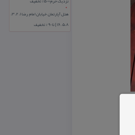
نزدیک حرم+50% تخفیف
هتل آپارتمان خیابان امام رضا 1، 2، 3،
5،8 ،16 | تا 90 % تخفیف