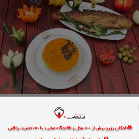
🎁 امکان رزرو بیش از 1000 هتل و اقامتگاه مشهد با 80% تخفیف واقعی
🏨 هتل، هتل آپارتمان، سوئیت و مهمانپذیر