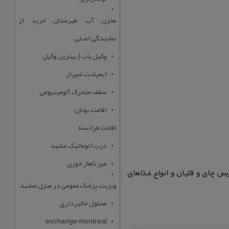
مخزن آب طبرستان خرید از
نمایندگی اصلی
وکیل یاب | بهترین وکیل
ایمپلنت شیراز
سقف متحرک آلومینیومی
اقامت یونان
اقامت فرانسه
درب اتوماتیک مشهد
میز ناهار خوری
س چای و قلیان و انواع غذاهای
ویزیت پزشک عمومی در منزل مشهد
محلول خالبرداری
exchange montreal