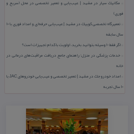
مكانیك سیار در مشهد | عیب‌یابی و تعمیر تخصصی در محل (سریع و
::
فوری)
تعمیرگاه تخصصی كوییك در مشهد | عیب‌یابی حرفه‌ای و امداد فوری با ۱۰
::
سال سابقه
اگر فقط 10 وسیله بتوانید بخرید، اولویت با كدام تجهیزات است؟
::
خدمات پزشكی در منزل؛ راهنمای جامع دریافت مراقبت‌های درمانی در
::
خانه
امداد خودرو جك در مشهد | تعمیر تخصصی و عیب‌یابی خودروهای JAC با
::
۱۰ سال تجربه