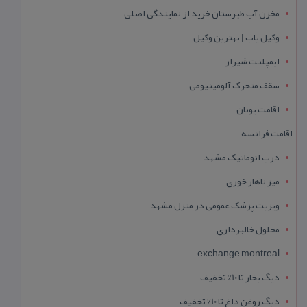
مخزن آب طبرستان خرید از نمایندگی اصلی
وکیل یاب | بهترین وکیل
ایمپلنت شیراز
سقف متحرک آلومینیومی
اقامت یونان
اقامت فرانسه
درب اتوماتیک مشهد
میز ناهار خوری
ویزیت پزشک عمومی در منزل مشهد
محلول خالبرداری
exchange montreal
دیگ بخار تا 10% تخفیف
دیگ روغن داغ تا 10% تخفیف