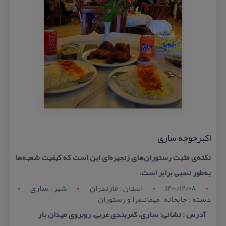
اكبرجوجه ساری
نكته‌ی مثبت رستوران‌های زنجیره‌ای این است كه كیفیت شعبه‌ها
به‌طور نسبی برابر است.
1400/12/08
استان : مازندران
شهر : ساري
دسته : چایخانه , مهمانسرا و رستوران
آدرس : نشانی: ساری، كمربندی غربی، روبروی میدان بار