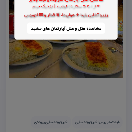
⭐ از 1 تا 5 ستاره | فولبرد | نزدیک حرم
رزرو آنلاین بلیط ✈️ هواپیما، 🚆 قطار و 🚌 اتوبوس
مشاهده هتل و هتل‌ آپارتمان های مشهد
قیمت هر پرس اكبرجوجه ساری
اكبرجوجه ساری پیوندی