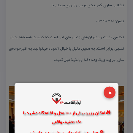
نشانی: ساری، كمربندی غربی، روبروی میدان بار
تلفن: ۰۱۱۳۲۰۶۳۸۱
نكته‌ی مثبت رستوران‌های زنجیره‌ای این است كه كیفیت شعبه‌ها به‌طور
نسبی برابر است. به همین دلیل با خیال آسوده می‌توانید به اكبرجوجه‌ی
ساری بروید و یك وعده غذای لذیذ میل كنید.
×
🎁 امکان رزرو بیش از 1000 هتل و اقامتگاه مشهد با
80% تخفیف واقعی
🏨 هتل، هتل آپارتمان، سوئیت و مهمانپذیر