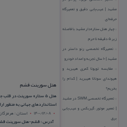
مشهد | عیب‌یابی دقیق و تعمیرگاه
حرفه‌ای
چهار هتل‌ ستاره‌دار مشهد با فاصله
::
زیر 5 دقیقه تا حرم
تعمیرگاه تخصصی رنو داستر در
::
مشهد | ۱۰ سال تجربه و امداد خودرو
مقایسه تویوتا كمری هیبرید و
::
هیوندای سوناتا هیبرید | كدام را
هتل سورینت قشم
بخریم؟
هتل ۵ ستاره سورینت در قل
تعمیرگاه تخصصی SWM در مشهد
::
استانداردهای جهانی به منظور ار
| تعمیر موتور، گیربكس و عیب‌یابی
1400/12/08
استان : هرمزگان
برق
آدرس : قشم-هتل سورینت قش