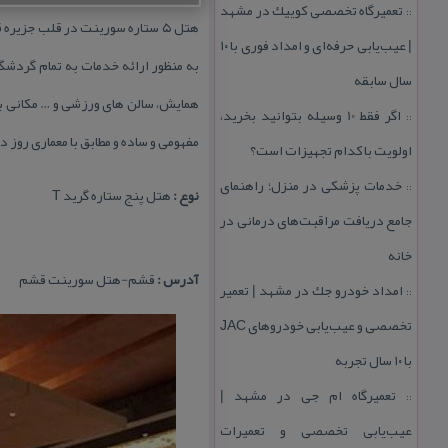
تعمیرگاه تخصصی كوییك در مشهد
::
هتل ۵ ستاره سورینت در قلب جز
| عیب‌یابی حرفه‌ای و امداد فوری با ۱۰
به منظور ارائه خدمات به تمام گردشگر
سال سابقه
همایش، سالن های ورزشی و … مكانی بی
اگر فقط 10 وسیله بتوانید بخرید،
::
مفهومی و ساده و مطابق با معماری روز 
اولویت با كدام تجهیزات است؟
خدمات پزشكی در منزل؛ راهنمای
::
نوع :
هتل پنج ستاره گرید T
جامع دریافت مراقبت‌های درمانی در
خانه
آدرس :
قشم-هتل سورینت قشم
امداد خودرو جك در مشهد | تعمیر
::
تخصصی و عیب‌یابی خودروهای JAC
با ۱۰ سال تجربه
تعمیرگاه ام جی در مشهد |
::
عیب‌یابی تخصصی و تعمیرات