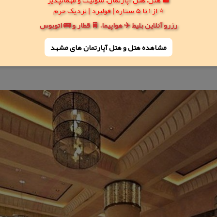
⭐ از 1 تا 5 ستاره | فولبرد | نزدیک حرم
رزرو آنلاین بلیط ✈️ هواپیما، 🚆 قطار و 🚌 اتوبوس
مشاهده هتل و هتل‌ آپارتمان های مشهد