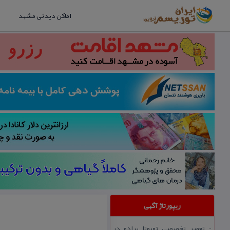
اماکن دیدنی مشهد
ریپورتاژ آگهی
تعمیر تخصصی تویوتا پرادو در
::