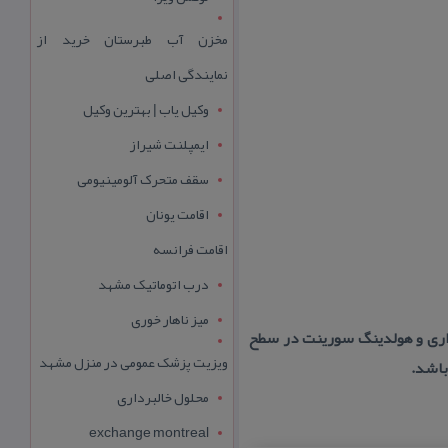
مخزن آب طبرستان خرید از
نمایندگی اصلی
وکیل یاب | بهترین وکیل
ایمپلنت شیراز
سقف متحرک آلومینیومی
اقامت یونان
اقامت فرانسه
درب اتوماتیک مشهد
میز ناهار خوری
گذاری و هولدینگ سورینت در سطح
ویزیت پزشک عمومی در منزل مشهد
باشد.
محلول خالبرداری
exchange montreal