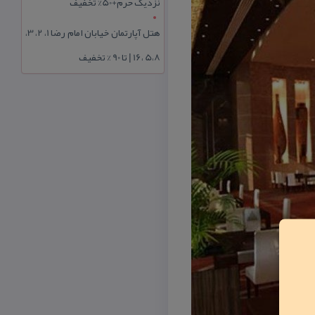
نزدیک حرم+50% تخفیف
هتل آپارتمان خیابان امام رضا 1، 2، 3،
5،8 ،16 | تا 90 % تخفیف