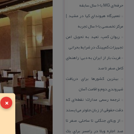
حرفه‌ای MG با ۱۰ سال سابقه
تعمیرگاه هیوندای كیا در مشهد |
::
مركز تخصصی با ۱۰ سال تجربه
ریوان كمپ، تعهد به تحویل امن
::
تجهیزات كمپینگ در شرایط بحرانی
فریت بار از ایران به دبی؛ راهنمای
::
كامل صفر تا صد
بهترین كشورها برای دریافت
::
شهروندی دوم و اقامت آسان
×
ترجمه رسمی مدارك؛ نقطه‌ای كه
::
دقت حقوقی از زبان جلوتر می‌ایستد
از ویلای جنگلی تا ساحلی، صفر تا
::
صد اجاره ویلا در رامسر برای یك