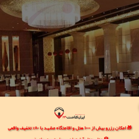
🎁 امکان رزرو بیش از 1000 هتل و اقامتگاه مشهد با 80% تخفیف واقعی
🏨 هتل، هتل آپارتمان، سوئیت و مهمانپذیر