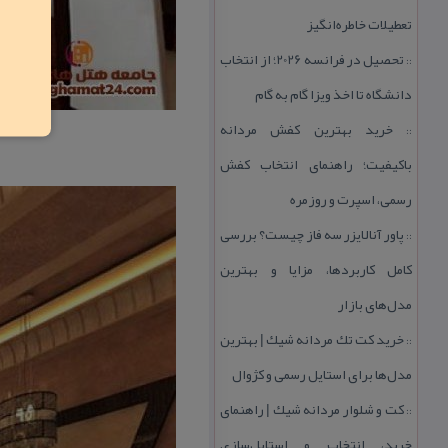
تعطیلات خاطره‌انگیز
تحصیل در فرانسه 2026؛ از انتخاب
::
دانشگاه تا اخذ ویزا گام به گام
خرید بهترین كفش مردانه
::
باكیفیت؛ راهنمای انتخاب كفش
رسمی، اسپرت و روزمره
پاور آنالایزر سه فاز چیست؟ بررسی
::
كامل كاربردها، مزایا و بهترین
مدل‌های بازار
خرید كت تك مردانه شیك | بهترین
::
مدل‌ها برای استایل رسمی و كژوال
كت و شلوار مردانه شیك | راهنمای
::
خرید، انتخاب و استایل‌سازی