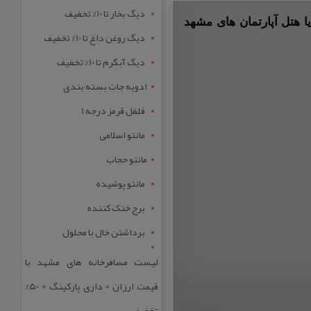
دیگ بخار تا 10% تخفیف
ا هتل آپارتمان های مشهد
دیگ روغن داغ تا 10% تخفیف
دیگ آبگرم تا 10% تخفیف
ادویه جات بسته بندی
فلفل قرمز درجه 1
مانتو اسلامی
مانتو حجاب
مانتو پوشیده
برج خنک کننده
برداشتن خال با محلول
لیست مسافرخانه های مشهد با
قیمت ارزان + داری پارکینگ + 50%
تخفیف