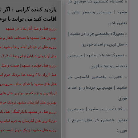
تعمیرگاه تخصصی كیا موهاوی در
::
بازدید کننده گرامی : اگر
مشهد | عیب‌یابی و تعمیر موتور و
اقامت کنید می توانید با توج
تعلیق بادی
رزرو هتل و هتل آپارتمان در مشهد
تعمیرگاه تخصصی چری در مشهد |
::
بهترین هتل مشهد با صبحانه، ناهار و شام |
۱۰ سال تجربه و امداد خودرو
رزرو هتل در خیابان امام رضا مشهد | هتل‌ های امام رضا 
تعمیرگاه هایما در مشهد | عیب‌یابی
::
هتل آپارتمان خیابان امام رضا 1، 2، 3، 5،8 ،16 | تا 90 % تخفیف
تخصصی و امداد فوری
رزرو هتل فولبرد مشهد | قیمت و هتل های 
تعمیرات تخصصی لكسوس در
هتل ارزان با ۳ وعده غذا نزدیک حرم امام رضا | رزرو هتل ارزان مشهد+50%
::
هتل های مشهد با غذای سلف سرویس | هت
مشهد | عیب‌یابی حرفه‌ای و امداد
ارزانترین و نزدیکترین بهترین هتل های م
فوری
بهترین هتل آپارتمان مشهد نزدیک حرم | هت
مكانیك سیار در مشهد | عیب‌یابی و
::
رزرو هتل در مشهد با پارکینگ | هتل پارکین
تعمیر تخصصی در محل (سریع و
نزدیکترین هتل آپارتمان به حرم امام ر
فوری)
رزرو هتل مشهد نزدیک حرم | لیست و شمار