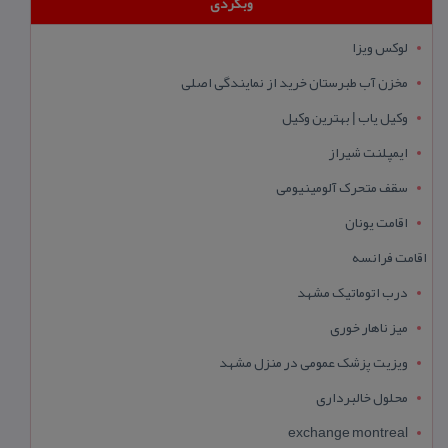
وبگردی
لوکس ویزا
مخزن آب طبرستان خرید از نمایندگی اصلی
وکیل یاب | بهترین وکیل
ایمپلنت شیراز
سقف متحرک آلومینیومی
اقامت یونان
اقامت فرانسه
درب اتوماتیک مشهد
میز ناهار خوری
ویزیت پزشک عمومی در منزل مشهد
محلول خالبرداری
exchange montreal