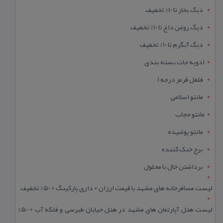
دیگ بخار تا 10% تخفیف
دیگ روغن داغ تا 10% تخفیف
دیگ آبگرم تا 10% تخفیف
ادویه جات بسته بندی
فلفل قرمز درجه 1
مانتو اسلامی
مانتو حجاب
مانتو پوشیده
برج خنک کننده
برداشتن خال با محلول
لیست مسافرخانه های مشهد با قیمت ارزان + داری پارکینگ + 50% تخفیف
لیست هتل آپارتمان های مشهد در هتل خیابان طبرسی و فلکه آب + 50%