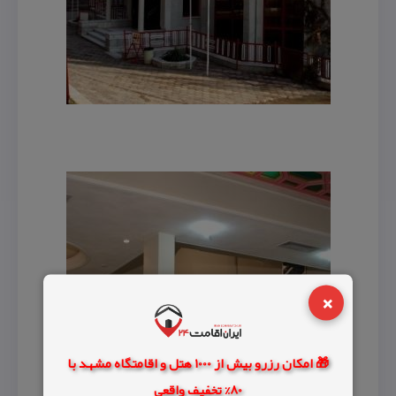
×
🎁 امکان رزرو بیش از 1000 هتل و اقامتگاه مشهد با
80% تخفیف واقعی