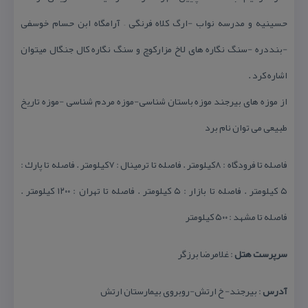
حسینیه و مدرسه نواب -ارگ كلاه فرنگی – آرامگاه ابن حسام خوسفی
-بنددره -سنگ نگاره های لاخ مزاركوچ و سنگ نگاره كال جنگال میتوان
اشاره كرد .
از موزه های بیرجند موزه باستان شناسی-موزه مردم شناسی -موزه تاریخ
طبیعی می توان نام برد
فاصله تا فرودگاه : ۸كیلومتر . فاصله تا ترمینال : ۷كیلومتر . فاصله تا پارك :
۵ كیلومتر . فاصله تا بازار : ۵ كیلومتر . فاصله تا تهران : ۱۲۰۰ كیلومتر .
فاصله تا مشهد : ۵۰۰ كیلومتر
سرپرست هتل
: غلامرضا برزگر
آدرس
: بیرجند- خ ارتش-روبروی بیمارستان ارتش