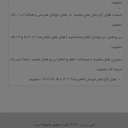
تخفیف
لیست هتل آپارتمان های مشهد در هتل خیابان طبرسی و فلکه آب + 50%
تخفیف
رزرو هتل در خیابان امام رضا مشهد | هتل‌ های امام رضا 1، 2، 3، 5 و 8+50%
تخفیف
بهترین هتل مشهد با صبحانه، ناهار و شام | رزرو هتل مشهد با غذا نزدیک
حرم+50% تخفیف
هتل آپارتمان خیابان امام رضا 1، 2، 3، 5،8 ،16 | تا 90 % تخفیف
کپی رایت © 2021. کلیه حقوق محفوظ است