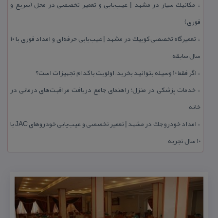
مكانیك سیار در مشهد | عیب‌یابی و تعمیر تخصصی در محل (سریع و
::
فوری)
تعمیرگاه تخصصی كوییك در مشهد | عیب‌یابی حرفه‌ای و امداد فوری با ۱۰
::
سال سابقه
اگر فقط 10 وسیله بتوانید بخرید، اولویت با كدام تجهیزات است؟
::
خدمات پزشكی در منزل؛ راهنمای جامع دریافت مراقبت‌های درمانی در
::
خانه
امداد خودرو جك در مشهد | تعمیر تخصصی و عیب‌یابی خودروهای JAC با
::
۱۰ سال تجربه