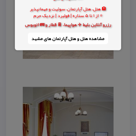
🏨 هتل، هتل آپارتمان، سوئیت و مهمانپذیر
⭐ از 1 تا 5 ستاره | فولبرد | نزدیک حرم
رزرو آنلاین بلیط ✈️ هواپیما، 🚆 قطار و 🚌 اتوبوس
مشاهده هتل و هتل‌ آپارتمان های مشهد