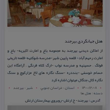
هتل جهانگردی بیرجند
از اماكن دیدنی بیرجند به مجموعه باغ و امارت اكبریه- باغ و
امارت رحیم آباد- قلعه پایین شهر-مدرسه شوكتیه-قلعه تاریخی
فولگ – حسینیه و مدرسه نواب -ارگ كلاه فرنگی – آرامگاه ابن
حسام خوسفی -بنددره -سنگ نگاره های لاخ مزاركوچ و سنگ
نگاره كال جنگال میتوان اشاره كرد
1400/12/08
استان : خراسان جنوبي
شهر : بيرجند
دسته : هتل ها
آدرس : بیرجند- خ ارتش-روبروی بیمارستان ارتش