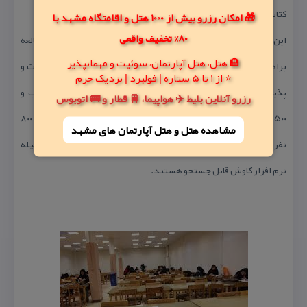
كتابخانه شهید فهمیده :
🎁 امکان رزرو بیش از 1000 هتل و اقامتگاه مشهد با
80% تخفیف واقعی
این كتابخانه در فضایی بالغ بر ۱۴۰۰ متر مربع شامل: مخزن، سالن‌های مطالعه
🏨 هتل، هتل آپارتمان، سوئیت و مهمانپذیر
برادران و خواهران، كتابخانه كودك، بخش خدمات فنی و محل استراحت و
⭐ از 1 تا 5 ستاره | فولبرد | نزدیک حرم
پذیرایی اعضاء و كاركنان است. همچنین دارای ۳۵ هزار جلد كتاب و
رزرو آنلاین بلیط ✈️ هواپیما، 🚆 قطار و 🚌 اتوبوس
۲۵۰۰جلد كتاب مرجع است. ظرفیت سالن‌های این كتابخانه در مجموع ۸۰۰
مشاهده هتل و هتل‌ آپارتمان های مشهد
نفر است. سیستم كتابخانه به صورت دی، یو ، ای بوده و كتاب‌ها به‌وسیله
نرم افزار كاوش قابل جستجو هستند.