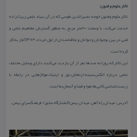
تالار علوم و فنون:
تالار علوم وفنون خوجه نصیر‌الدین طوسی كه در آن بنیاد علمی زیرك‌زاده
خدمت می‌كند، با وسعت ۶۰۰متر مربع به منظور گسترش مفاهیم علمی و
فنی در بین نوجوانان و جوانان و علاقه‌مندان از اول خرداد ۱۳۷۴آغاز به كار
كرده است.
این تالار كه روزانه صدها نفر از آن بازدید می‌كنند دارای وسایل مختلف
علمی درباره الكتریسیته،ارتعاش،نور و اپتیك،مولاژهایی در رابطه با
زیست‌شناسی،كانی‌ها،هوا و فضا و آسمان‌نما است.
آدرس: میدان راه آهن، میدان بهمن(كشتارگاه سابق)، فرهنگسرای بهمن.