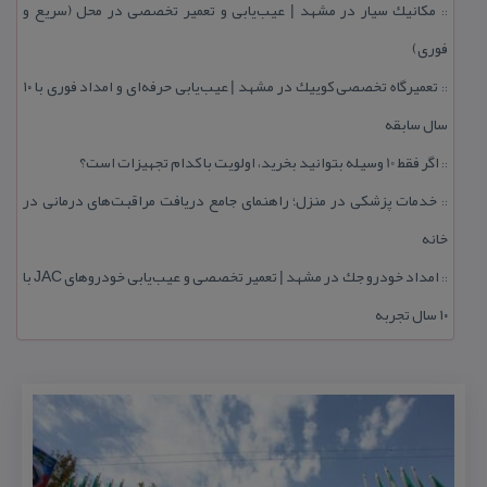
مكانیك سیار در مشهد | عیب‌یابی و تعمیر تخصصی در محل (سریع و
::
فوری)
تعمیرگاه تخصصی كوییك در مشهد | عیب‌یابی حرفه‌ای و امداد فوری با ۱۰
::
سال سابقه
اگر فقط 10 وسیله بتوانید بخرید، اولویت با كدام تجهیزات است؟
::
خدمات پزشكی در منزل؛ راهنمای جامع دریافت مراقبت‌های درمانی در
::
خانه
امداد خودرو جك در مشهد | تعمیر تخصصی و عیب‌یابی خودروهای JAC با
::
۱۰ سال تجربه