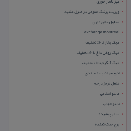
میز ناهار خوری
ویزیت پزشک عمومی در منزل مشهد
محلول خالبرداری
exchange montreal
دیگ بخار تا 10% تخفیف
دیگ روغن داغ تا 10% تخفیف
دیگ آبگرم تا 10% تخفیف
ادویه جات بسته بندی
فلفل قرمز درجه 1
مانتو اسلامی
مانتو حجاب
مانتو پوشیده
برج خنک کننده