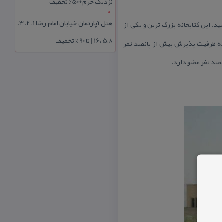
نزدیک حرم+50% تخفیف
هتل آپارتمان خیابان امام رضا 1، 2، 3،
هره برداری رسید. این كتابخانه بزرگ ترین و یكی از
5،8 ،16 | تا 90 % تخفیف
به ظرفیت پذیرش بیش از پانصد نفر
نصد نفر عضو دارد.