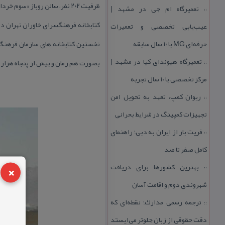
ظرفیت ۲۰۲ نفر، سالن روباز «سوم خرداد» با ظرفیت ۳۰۰۰ نفر و سالن اجتماعات با ظرفیت ۱۰۰ نفر می باشد.
تعمیرگاه ام جی در مشهد |
::
عیب‌یابی تخصصی و تعمیرات
حرفه‌ای MG با ۱۰ سال سابقه
نخستین كتابخانه های سازمان فرهنگ
تعمیرگاه هیوندای كیا در مشهد |
بصورت هم زمان و بیش از پنجاه هزار ن
::
مركز تخصصی با ۱۰ سال تجربه
ریوان كمپ، تعهد به تحویل امن
::
تجهیزات كمپینگ در شرایط بحرانی
فریت بار از ایران به دبی؛ راهنمای
::
كامل صفر تا صد
×
بهترین كشورها برای دریافت
::
شهروندی دوم و اقامت آسان
ترجمه رسمی مدارك؛ نقطه‌ای كه
::
دقت حقوقی از زبان جلوتر می‌ایستد