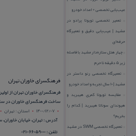
عیب‌یابی تخصصی + امداد خودرو
تعمیر تخصصی تویوتا پرادو در
::
مشهد | عیب‌یابی دقیق و تعمیرگاه
حرفه‌ای
چهار هتل‌ ستاره‌دار مشهد با فاصله
::
زیر 5 دقیقه تا حرم
تعمیرگاه تخصصی رنو داستر در
::
فرهنگسرای خاوران تهران
مشهد | ۱۰ سال تجربه و امداد خودرو
فرهنگسرای خاوران تهران از اولین
مقایسه تویوتا كمری هیبرید و
::
ساخت فرهنگسرای خاوران در سال ۱۳۷۲ در محدوده جنوب شرق شهر تهران و در منطقه ۱۵ شهرداری این شهر آغا
هیوندای سوناتا هیبرید | كدام را
1400/12/07
استان : تهران
بخریم؟
آدرس : تهران، خیابان خاوران، س
تعمیرگاه تخصصی SWM در مشهد
::
تلفن : 66059000-021