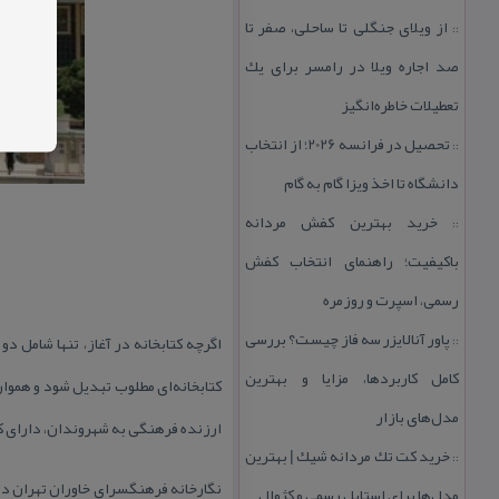
از ویلای جنگلی تا ساحلی، صفر تا
::
صد اجاره ویلا در رامسر برای یك
تعطیلات خاطره‌انگیز
تحصیل در فرانسه 2026؛ از انتخاب
::
دانشگاه تا اخذ ویزا گام به گام
خرید بهترین كفش مردانه
::
باكیفیت؛ راهنمای انتخاب كفش
رسمی، اسپرت و روزمره
پاور آنالایزر سه فاز چیست؟ بررسی
اگرچه ك
تابخانه در آغاز، تنها شامل د
::
كامل كاربردها، مزایا و بهترین
كتابخانه‌ای مطلوب تبدیل شود و هموار
مدل‌های بازار
ارزنده فرهنگی به شهروندان، دارای كت
خرید كت تك مردانه شیك | بهترین
::
مدل‌ها برای استایل رسمی و كژوال