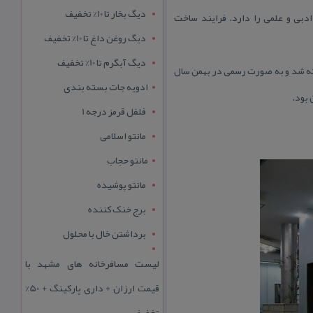
دیگ بخار تا 10% تخفیف
دبی و علمی را دارد. فرایند ساخت
دیگ روغن داغ تا 10% تخفیف
دیگ آبگرم تا 10% تخفیف
برداشته شد و به صورت رسمی در بهمن سال
ادویه جات بسته بندی
فلفل قرمز درجه 1
مانتو اسلامی
مانتو حجاب
مانتو پوشیده
برج خنک کننده
برداشتن خال با محلول
لیست مسافرخانه های مشهد با
قیمت ارزان + داری پارکینگ + 50%
تخفیف