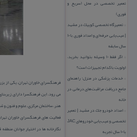
تعمیر تخصصی در محل (سریع و
فوری)
تعمیرگاه تخصصی كوییك در مشهد
::
| عیب‌یابی حرفه‌ای و امداد فوری با ۱۰
سال سابقه
اگر فقط 10 وسیله بتوانید بخرید،
::
اولویت با كدام تجهیزات است؟
خدمات پزشكی در منزل؛ راهنمای
::
فرهنگسرای خاوران تهران، یكی از بزر
جامع دریافت مراقبت‌های درمانی در
خانه
هنر، ساختمان مركزی، علوم و فنون و ش
امداد خودرو جك در مشهد | تعمیر
::
تخصصی و عیب‌یابی خودروهای JAC
با ۱۰ سال تجربه