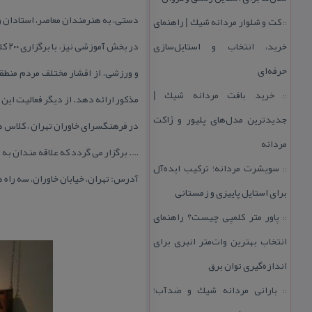
دستی، به هنرمندان معاصر، استادان 
كت و شلوار مردانه شیك | راهنمای
::
خرید، انتخاب و استایل‌سازی
در 
حرفه‌ای
خرید بافت مردانه شیك |
::
مذكور ارائه دهد. از دیگر فعالیت این ب
جدیدترین مدل‌های پلیور و ژاكت
در فرهنگسرای خاوران تهران ، كلاس ها
مردانه
…. برگزار می گردد كه علاقه مندان به
سویشرت مردانه؛ تركیب ایده‌آل
::
آدرس: تهران، خیابان خاوران، سه راه ه
برای استایل پاییزی و زمستانی
پاور متر كلمپی چیست؟ راهنمای
::
انتخاب بهترین وات‌متر انبری برای
اندازه‌گیری توان برق
بارانی مردانه شیك و ضدآب؛
::