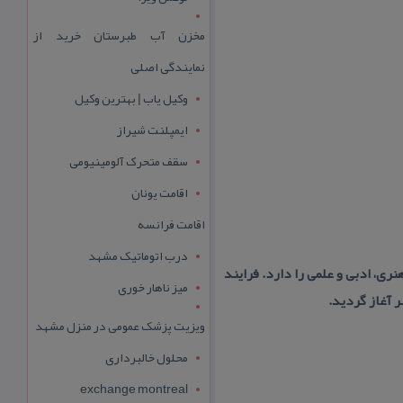
مخزن آب طبرستان خرید از
نمایندگی اصلی
وکیل یاب | بهترین وکیل
ایمپلنت شیراز
سقف متحرک آلومینیومی
اقامت یونان
اقامت فرانسه
درب اتوماتیک مشهد
ی، ادبی و علمی را دارد. فرایند
میز ناهار خوری
ویزیت پزشک عمومی در منزل مشهد
محلول خالبرداری
exchange montreal