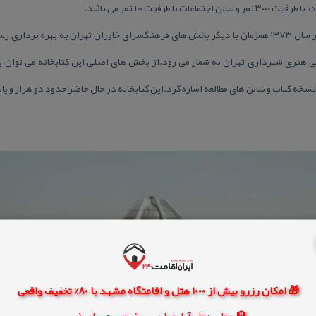
كتابخانه فرهنگسرای خاوران تهران در سال ۱۳۷۳ همزمان با دیگر بخش های فرهنگسرای خاوران تهران به ب
ی هنری شهرداری تهران به شمار می رود.از بخش های اصلی این كتابخانه می توان 
سخه كتاب و سالن های مطالعه اشاره كرد.این كتابخانه در حال حاضر حدود دو هزار و پا
🎁 امکان رزرو بیش از 1000 هتل و اقامتگاه مشهد با 80% تخفیف واقعی
🏨 هتل، هتل آپارتمان، سوئیت و مهمانپذیر