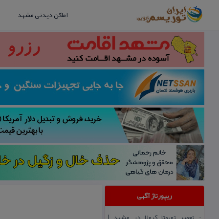
اماکن دیدنی مشهد
ریپورتاژ آگهی
تعمیر تویوتا كرولا در مشهد |
::