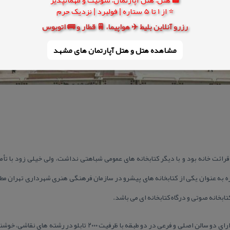
⭐ از 1 تا 5 ستاره | فولبرد | نزدیک حرم
رزرو آنلاین بلیط ✈️ هواپیما، 🚆 قطار و 🚌 اتوبوس
مشاهده هتل و هتل‌ آپارتمان های مشهد
و قرائت خانه بود و با دیگر كتابخانه های عمومی شباهتی نداشت، ولی خیلی زود با تأ
ه به عنوان یكی از كتابخانه های پیشرو در سازمان فرهنگی هنری شهرداری تهران مطرح
ابخانه صوتی و درگاه كتابخانه ای می باشد.
نگارخانه فرهنگسرای خاوران تهران دارای دو سالن اصلی و فرعی در دو طبق