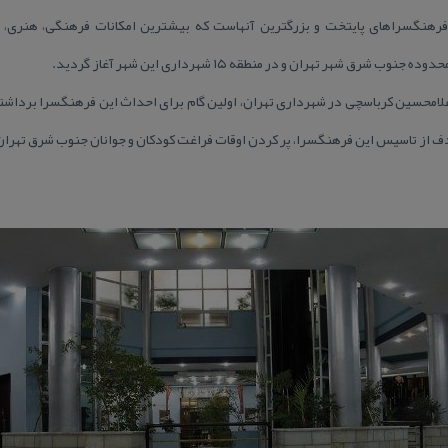
فرهنگسراهای پایتخت و بزرگترین آنهاست كه بیشترین امكانات فرهنگی، هنری، ا
ر زمان مدیریت غلامحسین كرباسچی در شهرداری تهران، اولین گام برای احداث این فرهنگسرا 