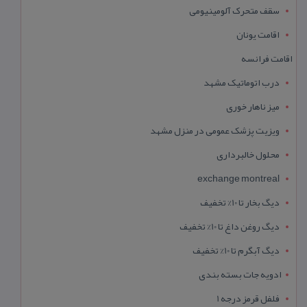
سقف متحرک آلومینیومی
اقامت یونان
اقامت فرانسه
درب اتوماتیک مشهد
میز ناهار خوری
ویزیت پزشک عمومی در منزل مشهد
محلول خالبرداری
exchange montreal
دیگ بخار تا 10% تخفیف
دیگ روغن داغ تا 10% تخفیف
دیگ آبگرم تا 10% تخفیف
ادویه جات بسته بندی
فلفل قرمز درجه 1