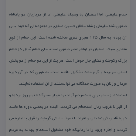
حمام علیقلی آقا اصفهان به وسیله علیقلی آقا از درباریان دو پادشاه
صفوی، شاه سلیمان و شاه سلطان حسین صفوی در مجموعه ‌ای كه خود، بانی
آن بوده، به سال ۱۱۲۵ هجری قمری ساخته شده است. این حمام از نوع
معماری سبك اصفهان در اواخر عصر صفوی است. بنای حمام شامل دو حمام
بزرگ و كوچك و فضای چال حوض است. هر یك از این دو حمام از دو بخش
اصلی سربینه و گرم خانه تشكیل یافته است، به طوری كه در آن دوره
مردان و زنان به صورت جداگانه می ‌توانستند از آن استفاده نمایند.
استفاده از حمام برای همه مردم آزاد بوده و از سحرگاه تا نیم روز مردها و
از ظهر تا غروب زنان استحمام می كردند. البته در بعضی دوره ها مانند
دوره قاجار، ثروتمندان و افراد با نفوذ ساعاتی گرمابه را قرق یا اجاره می
كردند و اجازه ورود را تا زمانیكه خود مشغول استحمام بودند به مردم