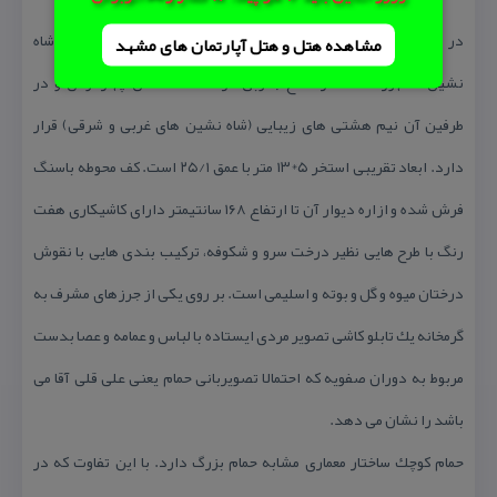
در طرفین خزینه نیز دو محل استحمام اختصاصی طراحی شده كه به شاه
مشاهده هتل و هتل‌ آپارتمان های مشهد
نشین مشهور است. در ضلع جنوبی گرمخانه ساختمان چهارحوض و در
طرفین آن نیم هشتی های زیبایی (شاه نشین های غربی و شرقی) قرار
دارد. ابعاد تقریبی استخر ۵*۱۳ متر با عمق ۲۵/۱ است. كف محوطه باسنگ
فرش شده و ازاره دیوار آن تا ارتفاع ۱۶۸ سانتیمتر دارای كاشیكاری هفت
رنگ با طرح هایی نظیر درخت سرو و شكوفه، تركیب بندی هایی با نقوش
درختان میوه و گل و بوته و اسلیمی است. بر روی یكی از جرزهای مشرف به
گرمخانه یك تابلو كاشی تصویر مردی ایستاده با لباس و عمامه و عصا بدست
مربوط به دوران صفویه كه احتمالا تصویربانی حمام یعنی علی قلی آقا می
باشد را نشان می دهد.
حمام كوچك ساختار معماری مشابه حمام بزرگ دارد. با این تفاوت كه در