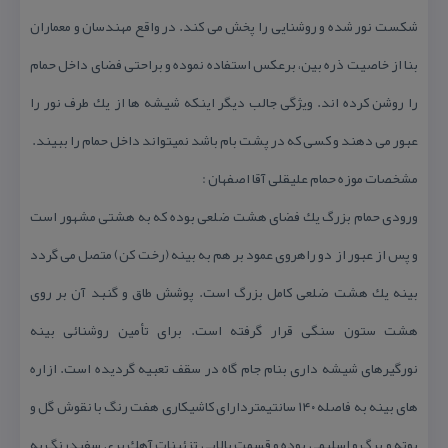
شكست نور شده و روشنایی را پخش می كند. در واقع مهندسان و معماران
بنا از خاصیت ذره بین، برعكس استفاده نموده و براحتی فضای داخل حمام
را روشن كرده اند. ویژگی جالب دیگر اینكه شیشه ها از یك طرف نور را
عبور می دهند و كسی كه در پشت بام باشد نمیتواند داخل حمام را ببیند.
مشخصات موزه حمام علیقلی آقا اصفهان :
ورودی حمام بزرگ یك فضای هشت ضلعی بوده كه به هشتی مشهور است
و پس از عبور از دو راهروی عمود بر هم به بینه (رخت كن) متصل می گردد
بینه یك هشت ضلعی كامل بزرگ است. پوشش طاق و گنبد آن بر روی
هشت ستون سنگی قرار گرفته است. برای تأمین روشنائی بینه
نورگیرهای شیشه داری بنام جام گاه در سقف تعبیه گردیده است. ازاره
های بینه به فاصله ۱۴۰ سانتیمتردارای كاشیكاری هفت رنگ با نقوش گل و
بوته و برگ و اسلیمی بوده و قسمت بالایی تزئینات آهك بری سفیدرنگ به