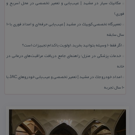
مكانیك سیار در مشهد | عیب‌یابی و تعمیر تخصصی در محل (سریع و
::
فوری)
تعمیرگاه تخصصی كوییك در مشهد | عیب‌یابی حرفه‌ای و امداد فوری با ۱۰
::
سال سابقه
اگر فقط 10 وسیله بتوانید بخرید، اولویت با كدام تجهیزات است؟
::
خدمات پزشكی در منزل؛ راهنمای جامع دریافت مراقبت‌های درمانی در
::
خانه
امداد خودرو جك در مشهد | تعمیر تخصصی و عیب‌یابی خودروهای JAC با
::
۱۰ سال تجربه