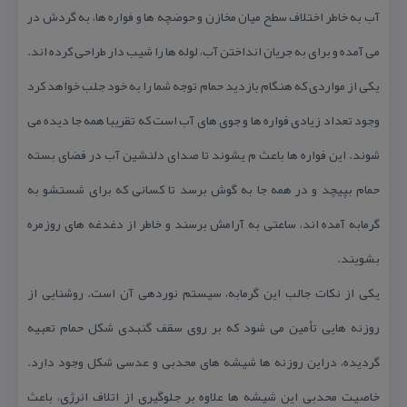
آب به خاطر اختلاف سطح میان مخازن و حوضچه ها و فواره ها، به گردش در
می آمده و برای به جریان انداختن آب، لوله ها را شیب دار طراحی كرده اند.
یكی از مواردی كه هنگام بازدید حمام توجه شما را به خود جلب خواهد كرد
وجود تعداد زیادی فواره ها و جوی های آب است كه تقریبا همه جا دیده می
شوند. این فواره ها باعث م یشوند تا صدای دلنشین آب در فضای بسته
حمام بپیچد و در همه جا به گوش برسد تا كسانی كه برای شستشو به
گرمابه آمده اند، ساعتی به آرامش برسند و خاطر از دغدغه های روزمره
بشویند.
یكی از نكات جالب این گرمابه، سیستم نوردهی آن است. روشنایی از
روزنه هایی تأمین می شود كه بر روی سقف گنبدی شكل حمام تعبیه
گردیده، دراین روزنه ها شیشه های محدبی و عدسی شكل وجود دارد.
خاصیت محدبی این شیشه ها علاوه بر جلوگیری از اتلاف انرژی، باعث