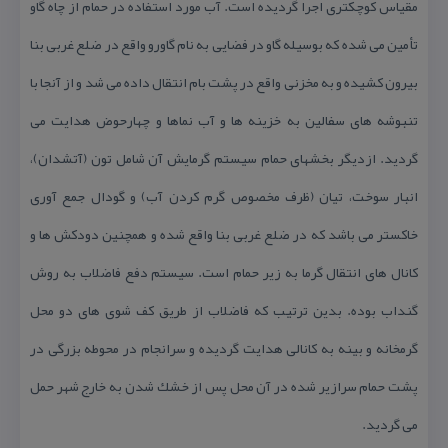
مقیاس كوچكتری اجرا گردیده است. آب مورد استفاده در حمام از چاه گاو
تأمین می شده كه بوسیله گاو در فضایی به نام گاورو واقع در ضلع غربی بنا
بیرون كشیده و به مخزنی واقع در پشت بام انتقال داده می شد و از آنجا با
تنبوشه های سفالین به خزینه ها و آب نماها و چهارحوض هدایت می
گردید. ازدیگر بخشهای حمام سیستم گرمایش آن شامل تون (آتشدان)،
انبار سوخت، تیان (ظرف مخصوص گرم كردن آب) و گودال جمع آوری
خاكستر می باشد كه در ضلع غربی بنا واقع شده و همچنین دودكش ها و
كانال های انتقال گرما به زیر حمام است. سیستم دفع فاضلاب به روش
گنداب بوده. بدین ترتیب كه فاضلاب از طریق كف شوی های دو محل
گرمخانه و بینه به كانالی هدایت گردیده و سرانجام در محوطه بزرگی در
پشت حمام سرازیر شده در آن محل پس از خشك شدن به خارج شهر حمل
می گردید.