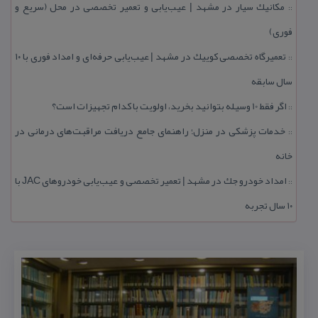
مكانیك سیار در مشهد | عیب‌یابی و تعمیر تخصصی در محل (سریع و
::
فوری)
تعمیرگاه تخصصی كوییك در مشهد | عیب‌یابی حرفه‌ای و امداد فوری با ۱۰
::
سال سابقه
اگر فقط 10 وسیله بتوانید بخرید، اولویت با كدام تجهیزات است؟
::
خدمات پزشكی در منزل؛ راهنمای جامع دریافت مراقبت‌های درمانی در
::
خانه
امداد خودرو جك در مشهد | تعمیر تخصصی و عیب‌یابی خودروهای JAC با
::
۱۰ سال تجربه