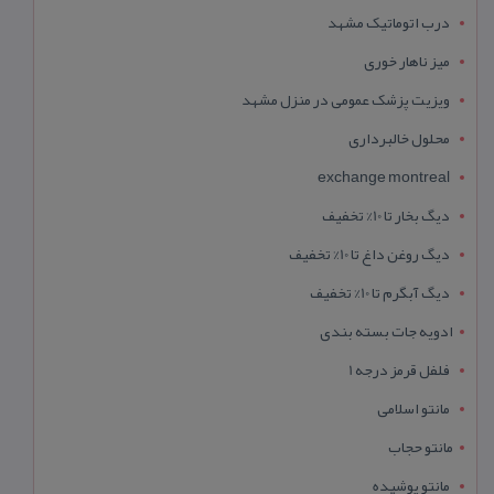
درب اتوماتیک مشهد
میز ناهار خوری
ویزیت پزشک عمومی در منزل مشهد
محلول خالبرداری
exchange montreal
دیگ بخار تا 10% تخفیف
دیگ روغن داغ تا 10% تخفیف
دیگ آبگرم تا 10% تخفیف
ادویه جات بسته بندی
فلفل قرمز درجه 1
مانتو اسلامی
مانتو حجاب
مانتو پوشیده