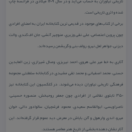
تاریخی نیاوران به حساب می‌آید و در سال ۱۶۰۹ میلادی در فرانسه چاپ
شده و اثری تاریخی است.
برخی از كتاب‌های موجود در قدیمی ترین كتابخانه ایران به امضای افرادی
چون پروین اعتصامی، علی نقی وزیری، منوچهر آتشی، جان اف كندی، والت
دیزنی، جواهر لعل نهرو، رولف بنی و گریشمن رسیده‌اند.
آثاری به خط میر علی هروی، احمد نیریزی، وصال شیرازی، زین العابدین
حسنی، محمد اصفهانی و محمد تقی مشهدی در كتابخانه سلطنتی مجموعه
فرهنگی تاریخی نیاوران دیده می‌شوند. در كلكسیون این كتابخانه نیز
۳۵۰ تابلوی نقاشی از افرادی چون جعفر روحبخش، منصوره حسینی،
ناصراویسی، ابوالقاسم سعیدی، محمود فرشچیان، سالوادور دالی، خوان
میرو، اندی وارهول و آلن بایاش در معرض دید عموم قرار گرفته‌اند. این
آثار نشان دهنده بخشی از تاریخ هنر معاصر هستند.