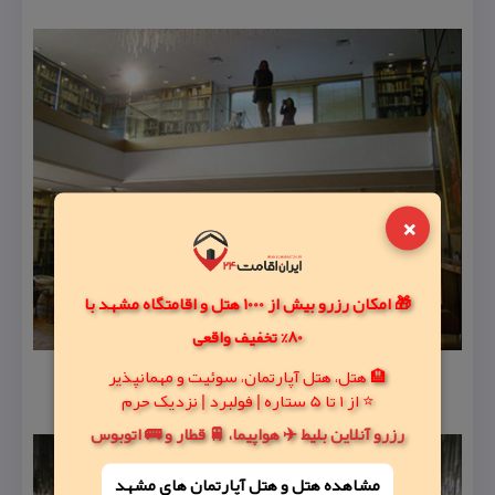
×
🎁 امکان رزرو بیش از 1000 هتل و اقامتگاه مشهد با
80% تخفیف واقعی
🏨 هتل، هتل آپارتمان، سوئیت و مهمانپذیر
⭐ از 1 تا 5 ستاره | فولبرد | نزدیک حرم
رزرو آنلاین بلیط ✈️ هواپیما، 🚆 قطار و 🚌 اتوبوس
مشاهده هتل و هتل‌ آپارتمان های مشهد