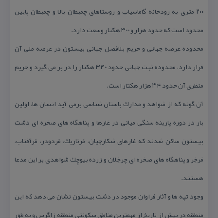
۲۰۰ متری به رودخانه گاماسیاب و روستاهای چمبطان بالا و چمبطان پایین
محدود است كه حدود هزار و ۳۰۰ هكتار وسعت دارد.
محدوده عرصه جهانی و حریم بلافصل جهانی بیستون در عرصه ملی آن
قرار دارد، محدوده ثبت جهانی حدود ۳۴۰ هكتار را در بر می گیرد و حریم
منظری آن حدود ۳۴ هزار هكتار است.
آن گونه كه از شواهد و مدارك باستان شناسی برمی آید انسان ها، اولین
بار در دوره پارینه سنگی میانی در غارها و پناهگاه های صخره ای دشت
بیستون ساكن شدند كه غارهای شكارچیان، مَرتاریك، مَردودر، مَرآفتاب،
مَرخِر و پناهگاه های صخره ای چرخِلان و زرده بیوچِك شواهدی بر این مدعا
هستند.
وجود تپه ها و آثار فراوان موجود در دشت بیستون نشان می دهد كه این
منطقه در پیش از تاریخ از مهمترین مناطق سكونتی منطقه زاگرس و به طور