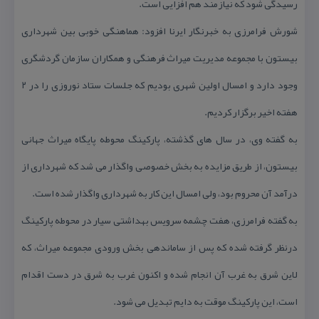
رسیدگی شود كه نیازمند هم افزایی است.
شورش فرامرزی به خبرنگار ایرنا افزود: هماهنگی خوبی بین شهرداری
بیستون با مجموعه مدیریت میراث فرهنگی و همكاران سازمان گردشگری
وجود دارد و امسال اولین شهری بودیم كه جلسات ستاد نوروزی را در ۲
هفته اخیر برگزار كردیم.
به گفته وی، در سال های گذشته، پاركینگ محوطه پایگاه میراث جهانی
بیستون، از طریق مزایده به بخش خصوصی واگذار می شد كه شهرداری از
درآمد آن محروم بود، ولی امسال این كار به شهرداری واگذار شده است.
به گفته فرامرزی، هفت چشمه سرویس بهداشتی سیار در محوطه پاركینگ
درنظر گرفته شده كه پس از ساماندهی بخش ورودی مجموعه میراث، كه
لاین شرق به غرب آن انجام شده و اكنون غرب به شرق در دست اقدام
است، این پاركینگ موقت به دایم تبدیل می شود.