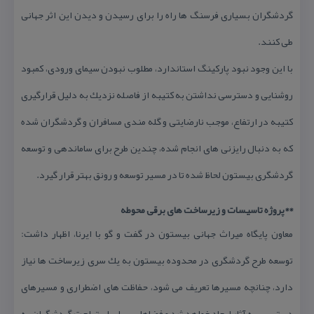
گردشگران بسیاری فرسنگ ها راه را برای رسیدن و دیدن این اثر جهانی
طی كنند.
با این وجود نبود پاركینگ استاندارد، مطلوب نبودن سیمای ورودی، كمبود
روشنایی و دسترسی نداشتن به كتیبه از فاصله نزدیك به دلیل قرارگیری
كتیبه در ارتفاع، موجب نارضایتی و گله مندی مسافران و گردشگران شده
كه به دنبال رایزنی های انجام شده، چندین طرح برای ساماندهی و توسعه
گردشگری بیستون لحاظ شده تا در مسیر توسعه و رونق بهتر قرار گیرد.
**پروژه تاسیسات و زیرساخت های برقی محوطه
معاون پایگاه میراث جهانی بیستون در گفت و گو با ایرنا، اظهار داشت:
توسعه طرح گردشگری در محدوده بیستون به یك سری زیرساخت ها نیاز
دارد، چنانچه مسیرها تعریف می شود، حفاظت های اضطراری و مسیرهای
دسترسی به آثار ایجاد خواهد شد و فضاهایی برای استراحت گردشگران به