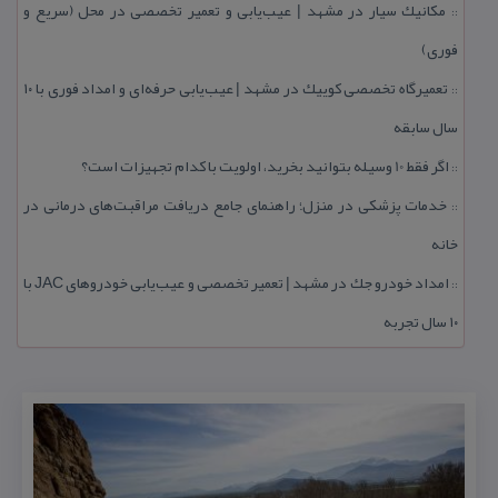
مكانیك سیار در مشهد | عیب‌یابی و تعمیر تخصصی در محل (سریع و
::
فوری)
تعمیرگاه تخصصی كوییك در مشهد | عیب‌یابی حرفه‌ای و امداد فوری با ۱۰
::
سال سابقه
اگر فقط 10 وسیله بتوانید بخرید، اولویت با كدام تجهیزات است؟
::
خدمات پزشكی در منزل؛ راهنمای جامع دریافت مراقبت‌های درمانی در
::
خانه
امداد خودرو جك در مشهد | تعمیر تخصصی و عیب‌یابی خودروهای JAC با
::
۱۰ سال تجربه