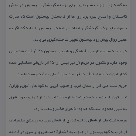
به گفته وی، اولویت شهرداری برای توسعه گردشگری بیستون در بخش
كاجستان و اصلاح بهره برداری ها از كاجستان بیستون است كه قدرت
بالقوه برای جذب گردشگر و ایجاد سرمایه در بیستون را دارد كه اگر به
همین روال پیش رود بیستون تغییرات چشمگیری می یابد.
در عرصه محوطه تاریخی، فرهنگی و طبیعی بیستون ۲۸ اثر ثبت شده ملی
وجود دارد و تاكنون در حریم آن نیز بیش از ۱۵۰ اثر تاریخی شناسایی شده
كه از این تعداد ۸۸ اثر آن در فهرست میراث ملی به ثبت رسیده است.
حریم ثبت ملی اثر از شمال غرب و جنوب غربی به كوه های ‘نوژی وَران’،
‘بیستون’، از جنوب به سه چك، كوه لاره و كوه ایل دره، از شرق و جنوب شرق
به شیزر محدود است كه حدود ۵۰ هزار هكتار وسعت دارد.
عرصه ثبت ملی از شمال به تپه نادری، از شمال غرب به روستای سنقرآباد،
از غرب به كوه بیستون، از جنوب به كشتارگاه صنعتی و از شرق در فاصله