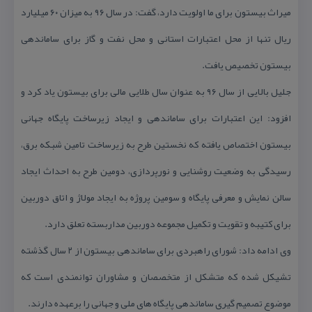
میراث بیستون برای ما اولویت دارد، گفت: در سال ۹۶ به میزان ۶۰ میلیارد
ریال تنها از محل اعتبارات استانی و محل نفت و گاز برای ساماندهی
بیستون تخصیص یافت.
جلیل بالایی از سال ۹۶ به عنوان سال طلایی مالی برای بیستون یاد كرد و
افزود: این اعتبارات برای ساماندهی و ایجاد زیرساخت پایگاه جهانی
بیستون اختصاص یافته كه نخستین طرح به زیرساخت تامین شبكه برق،
رسیدگی به وضعیت روشنایی و نورپردازی، دومین طرح به احداث ایجاد
سالن نمایش و معرفی پایگاه و سومین پروژه به ایجاد مولاژ و اتاق دوربین
برای كتیبه و تقویت و تكمیل مجموعه دوربین مداربسته تعلق دارد.
وی ادامه داد: شورای راهبردی برای ساماندهی بیستون از ۲ سال گذشته
تشیكل شده كه متشكل از متخصصان و مشاوران توانمندی است كه
موضوع تصمیم گیری ساماندهی پایگاه های ملی و جهانی را برعهده دارند.