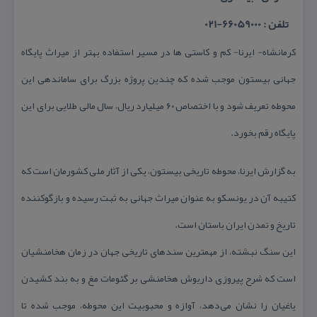
تلفن : 66059000-021
كرمانشاه- ایرنا- كم و كاستی ها در مسیر استفاده بهتر از میراث پایگاه
جهانی بیستون موجب شده كه چندین پروژه بزرگ برای ساماندهی این
محوطه تعریف شود و با اختصاص ۶۰ میلیارد ریال، سال مالی طلایی برای این
پایگاه رقم بخورد.
به گزارش ایرنا، محوطه تاریخی بیستون، یكی از آثار ملی كشورمان است كه
كتیبه آن در یونسكو به عنوان میراث جهانی به ثبت رسیده و بازگوكننده
تاریخ و تمدن ایران باستان است.
این سنگ‌ نبشته، از مهمترین سند‌های تاریخی جهان در زمان هخامنشیان
است كه شرح پیروزی داریوش هخامنشی بر گئومات مغ و به بند كشیدن
یاغیان را نشان می‌دهد، آوازه و محبوبیت این محوطه، موجب شده تا