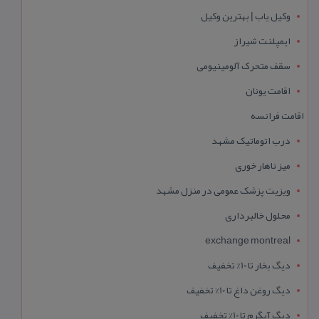
وکیل یاب | بهترین وکیل
ایمپلنت شیراز
سقف متحرک آلومینیومی
اقامت یونان
اقامت فرانسه
درب اتوماتیک مشهد
میز ناهار خوری
ویزیت پزشک عمومی در منزل مشهد
محلول خالبرداری
exchange montreal
دیگ بخار تا 10% تخفیف
دیگ روغن داغ تا 10% تخفیف
دیگ آبگرم تا 10% تخفیف